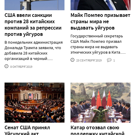
США ввели санкции
Майк Помпео призывает
против 28 китайских
страны мира не
компаний за репрессии
выдавать уйгуров
против уйгуров
Государственный секретарь
США Майк Помпео призвал
В понедельник администрация
страны мира не выдавать
Дональда Трампа заявила, что
этнических уйгуров в Кита......
добавила 28 китайских
организаций в черный......
23 СЕНТЯБРЯ'2019
1
8 ОКТЯБРЯ'2019
Сенат США принял
Катар отозвал свою
Уйгурский акт
поддержку китайской