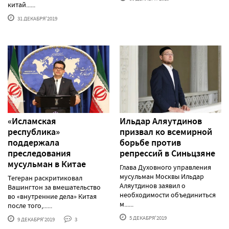
китай......
31 ДЕКАБРЯ'2019
«Исламская
Ильдар Аляутдинов
республика»
призвал ко всемирной
поддержала
борьбе против
преследования
репрессий в Синьцзяне
мусульман в Китае
Глава Духовного управления
мусульман Москвы Ильдар
Тегеран раскритиковал
Аляутдинов заявил о
Вашингтон за вмешательство
необходимости объединиться
во «внутренние дела» Китая
м......
после того,......
5 ДЕКАБРЯ'2019
9 ДЕКАБРЯ'2019
3