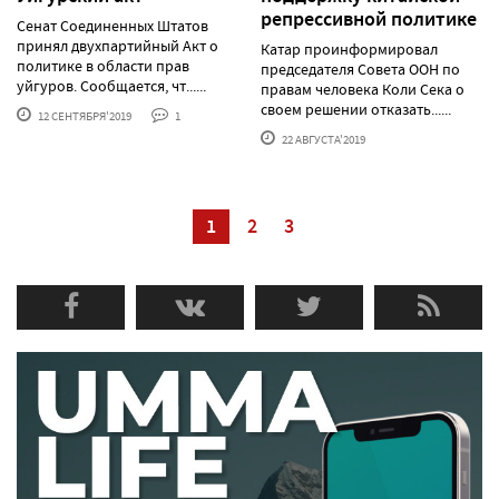
репрессивной политике
Сенат Соединенных Штатов
принял двухпартийный Акт о
Катар проинформировал
политике в области прав
председателя Совета ООН по
уйгуров. Сообщается, чт......
правам человека Коли Сека о
своем решении отказать......
12 СЕНТЯБРЯ'2019
1
22 АВГУСТА'2019
1
2
3