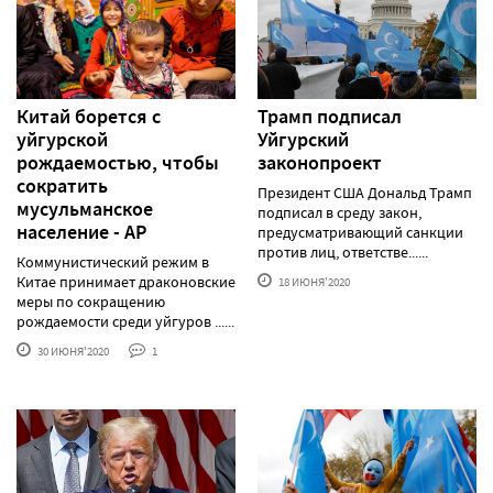
Китай борется с
Трамп подписал
уйгурской
Уйгурский
рождаемостью, чтобы
законопроект
сократить
Президент США Дональд Трамп
мусульманское
подписал в среду закон,
население - AP
предусматривающий санкции
против лиц, ответстве......
Коммунистический режим в
Китае принимает драконовские
18 ИЮНЯ'2020
меры по сокращению
рождаемости среди уйгуров ......
30 ИЮНЯ'2020
1