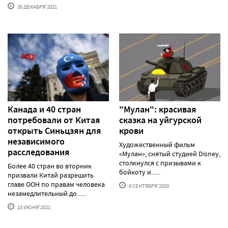
30 ДЕКАБРЯ'2021
Канада и 40 стран
"Мулан": красивая
потребовали от Китая
сказка на уйгурской
открыть Синьцзян для
крови
независимого
Художественный фильм
расследования
«Мулан», снятый студией Disney,
столкнулся с призывами к
Более 40 стран во вторник
бойкоту и......
призвали Китай разрешить
главе ООН по правам человека
8 СЕНТЯБРЯ'2020
незамедлительный до......
23 ИЮНЯ'2021