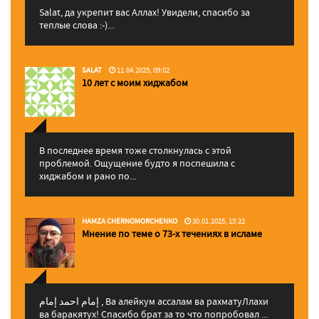
Salat, да укрепит вас Аллаx! Увидели, спасибо за
теплые слова :-)...
SALAT
11.04.2025, 09:02
10 лет с моим хиджабом
В последнее время тоже столкнулась с этой
проблемой. Ощущение будто я поспешила с
хиджабом и рано по...
HAMZA CHERNOMORCHENKO
30.01.2025, 15:22
Мнение по теме о 73-х течениях в исламе
إمام احمد إمام , Ва алейкум ассалам ва рахматуЛлахи
ва баракятух! Спасибо брат за то что попробовал ...