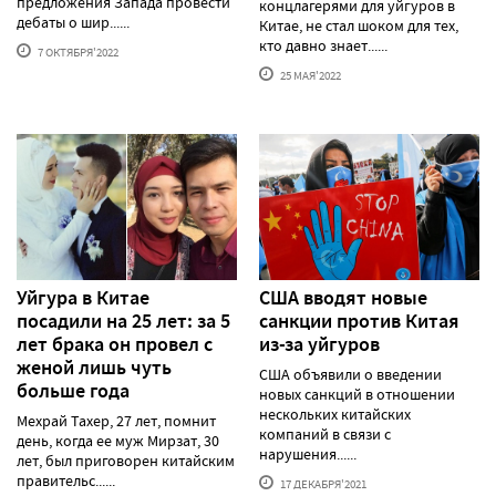
предложения Запада провести
концлагерями для уйгуров в
дебаты о шир......
Китае, не стал шоком для тех,
кто давно знает......
7 ОКТЯБРЯ'2022
25 МАЯ'2022
Уйгура в Китае
США вводят новые
посадили на 25 лет: за 5
санкции против Китая
лет брака он провел с
из-за уйгуров
женой лишь чуть
США объявили о введении
больше года
новых санкций в отношении
нескольких китайских
Мехрай Тахер, 27 лет, помнит
компаний в связи с
день, когда ее муж Мирзат, 30
нарушения......
лет, был приговорен китайским
правительс......
17 ДЕКАБРЯ'2021