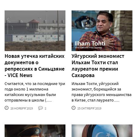
Новая утечка китайских
Уйгурский экономист
документов о
Ильхам Тохти стал
репрессиях в Синьцзяне
лауреатом премии
- VICE News
Сахарова
Считается, что за последние три
Ильхам Тохти, уйгурский
года около 1 миллиона
экономист, борющийся за
китайских мусульман были
права уйгурского меньшинства
отправлены в школы (......
в Китае, стал лауреато......
28 НОЯБРЯ'2019
2
25 ОКТЯБРЯ'2019