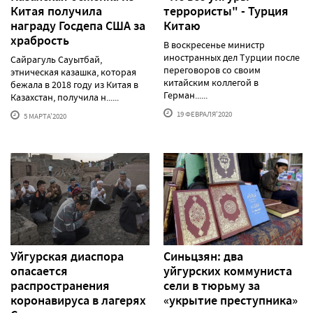
Китая получила
террористы" - Турция
награду Госдепа США за
Китаю
храбрость
В воскресенье министр
иностранных дел Турции после
Сайрагуль Сауытбай,
переговоров со своим
этническая казашка, которая
китайским коллегой в
бежала в 2018 году из Китая в
Герман......
Казахстан, получила н......
19 ФЕВРАЛЯ'2020
5 МАРТА'2020
Уйгурская диаспора
Синьцзян: два
опасается
уйгурских коммуниста
распространения
сели в тюрьму за
коронавируса в лагерях
«укрытие преступника»