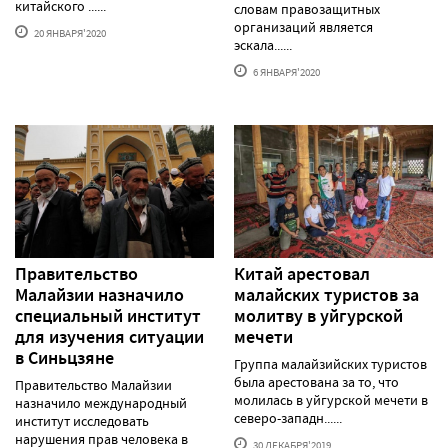
китайского ......
словам правозащитных
организаций является
20 ЯНВАРЯ'2020
эскала......
6 ЯНВАРЯ'2020
Правительство
Китай арестовал
Малайзии назначило
малайских туристов за
специальный институт
молитву в уйгурской
для изучения ситуации
мечети
в Синьцзяне
Группа малайзийских туристов
была арестована за то, что
Правительство Малайзии
молилась в уйгурской мечети в
назначило международный
северо-западн......
институт исследовать
нарушения прав человека в
30 ДЕКАБРЯ'2019