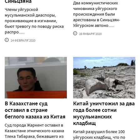
Синьцзяна
Два коммунистических
чиновника уйгурского
Члены уйгурской
происхождения были
мусульманской диаспоры,
арестованы в Синьцзян-
проживающие в изгнании,
Уйгурском автоно......
бьют тревогу по поводу риска
распро......
28 ЯНВАРЯ'2020
14 ФЕВРАЛЯ'2020
В Казахстане суд
Китай уничтожил за два
оставил в стране
года более сотни
беглого казаха из Китая
мусульманских
кладбищ
Суд города Жаркент оставил в
Казахстане этнического казаха
Китай разрушил более 100
Тлека Табарака, бежавшего из
уйгурских кладбищ, что по