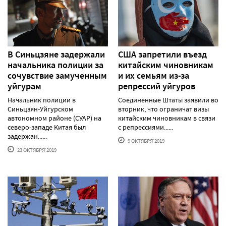
В Синьцзяне задержали
США запретили въезд
начальника полиции за
китайским чиновникам
сочувствие замученным
и их семьям из-за
уйгурам
репрессий уйгуров
Начальник полиции в
Соединенные Штаты заявили во
Синьцзян-Уйгурском
вторник, что ограничат визы
автономном районе (СУАР) на
китайским чиновникам в связи
северо-западе Китая был
с репрессиями......
задержан......
9 ОКТЯБРЯ'2019
23 ОКТЯБРЯ'2019