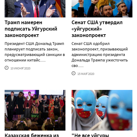
Трамп намерен
Сенат США утвердил
подписать Уйгурский
«уйгурский»
законопроект
законопроект
Президент США Дональд Трамп
Сенат США одобрил
планирует подписать закон,
законопроект, призывающий
предусматривающий санкции в
администрацию президента
отношении китайс......
Дональда Трампа ужесточить
сво......
10 ИЮНЯ'2020
15 МАЯ'2020
Казахская беженка из
"Не все уйгуры