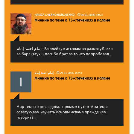
HAMZA CHERNOMORCHENKO
30.01.2025, 15:22
Мнение по теме о 73-х течениях в исламе
إمام احمد إمام , Ва алейкум ассалам ва рахматуЛлахи
ва баракятух! Спасибо брат за то что попробовал ...
إمام احمد إمام
29.01.2025, 00:43
Мнение по теме о 73-х течениях в исламе
Мир тем кто последовал прямым путем. А затем я
советую вам изучить основы ислама прежде чем
говорить...