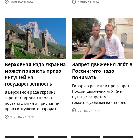
10 ЯНВАРЯ'2024
3 ЯНВАРЯ'2024
Верховная Рада Украина
Запрет движения лгбт в
может признать право
России: что надо
ингушей на
понимать
государственность
Говоря о решении про запрет в
России движения лгбт (не
В Верховной раде Украины
путать с запретом
зарегистрирован проект
гомосексуализма как таково......
постановления о признании
права ингушского народа н......
2 ДЕКАБРЯ'2023
21 ДЕКАБРЯ'2023