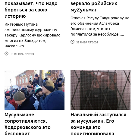
показывает, что надо
зеркало роZийских
бороться за свою
муZульман
историю
Отвечая Расулу Тавдирякову на
его обвинения Асламбека
Интервью Путина
Эжаева в том, что тот
американскому журналисту
поплатился за несоблюде......
Такеру Карлсону шокировало
многих на Западе тем,
31 ЯНВАРЯ'2024
насколько......
10 ФЕВРАЛЯ'2024
Мусульмане
Навальный заступился
сопротивляются.
за мусульман. Его
Ходорковского это
команда это
беспокоит
проигнорировала