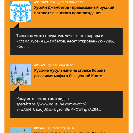
АЗЕР ГАСАНЛИ
02.09.2024, 19:12
Хусейн Джамбетов - православный русский
патриот чеченского происхождения
Типы как ентот предатель чеченского народа и
ислама Хусейн Джамбетов, несет откровенную чушь,
ибо я...
ARSLAN
11.06.2024, 02:50
Русские мусульмане на страже Корана:
pазвеивая мифы о Священной Книге
Кому интересно, само видео
здесьhttps://www.youtube.com/watch?
v=wAhN_UEuojU&lc=Ugz6-h0nMPQWTip7AZ94...
KRR AKK
09.06.2024, 18:56