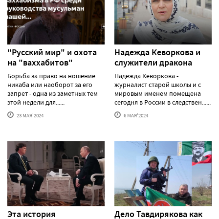
"Русский мир" и охота
Надежда Кеворкова и
на "ваххабитов"
служители дракона
Борьба за право на ношение
Надежда Кеворкова -
никаба или наоборот за его
журналист старой школы и с
запрет - одна из заметных тем
мировым именем помещена
этой недели для......
сегодня в России в следствен......
23 МАЯ'2024
6 МАЯ'2024
Эта история
Дело Тавдирякова как