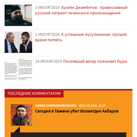
5 ИЮЛЯ'2024
Хусейн Джамбетов - православный
русский патриот чеченского происхождения
1 ИЮЛЯ'2024
К успешным мусульманам: прошло
время петлять
24 ИЮНЯ'2024
Посеявший ветер пожинает бурю
ПОСЛЕДНИЕ КОММЕНТАРИИ
HAMZA CHERNOMORCHENKO
03.06.2026, 23:29
Сегодня в Тюмени убит Исомитдин Акбаров