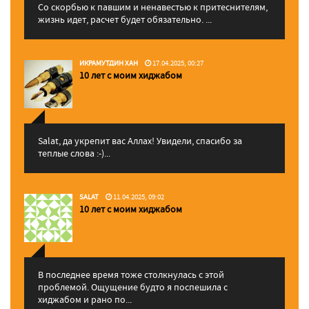
Со скорбью к павшим и ненавестью к притеснителям,
жизнь идет, расчет будет обязательно. ...
ИКРАМУТДИН ХАН
17.04.2025, 00:27
10 лет с моим хиджабом
Salat, да укрепит вас Аллаx! Увидели, спасибо за
теплые слова :-)...
SALAT
11.04.2025, 09:02
10 лет с моим хиджабом
В последнее время тоже столкнулась с этой
проблемой. Ощущение будто я поспешила с
хиджабом и рано по...