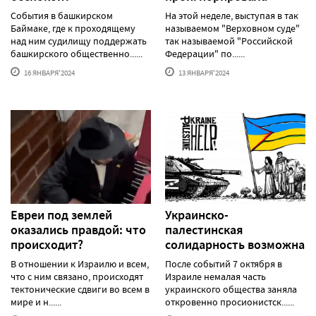
События в башкирском
На этой неделе, выступая в так
Баймаке, где к проходящему
называемом "Верховном суде"
над ним судилищу поддержать
так называемой "Российской
башкирского общественно......
Федерации" по......
16 ЯНВАРЯ'2024
13 ЯНВАРЯ'2024
Евреи под землей
Украинско-
оказались правдой: что
палестинская
происходит?
солидарность возможна
В отношении к Израилю и всем,
После событий 7 октября в
что с ним связано, происходят
Израиле немалая часть
тектонические сдвиги во всем в
украинского общества заняла
мире и н......
откровенно просионистск......