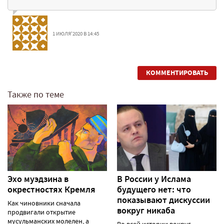
1 ИЮЛЯ'2020 В 14:45
КОММЕНТИРОВАТЬ
Также по теме
Эхо муэдзина в
В России у Ислама
окрестностях Кремля
будущего нет: что
показывают дискуссии
Как чиновники сначала
вокруг никаба
продвигали открытие
мусульманских молелен, а
Во всей истории вокруг