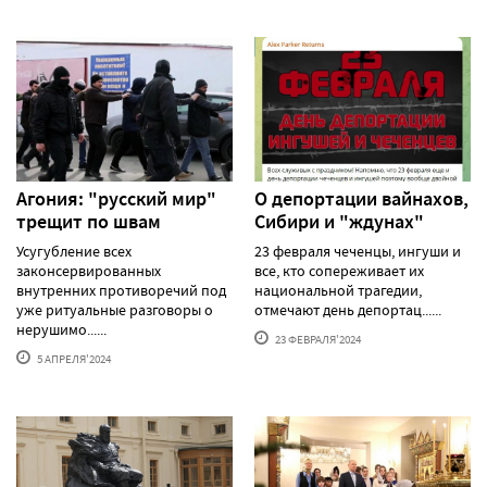
Агония: "русский мир"
О депортации вайнахов,
трещит по швам
Сибири и "ждунах"
Усугубление всех
23 февраля чеченцы, ингуши и
законсервированных
все, кто сопереживает их
внутренних противоречий под
национальной трагедии,
уже ритуальные разговоры о
отмечают день депортац......
нерушимо......
23 ФЕВРАЛЯ'2024
5 АПРЕЛЯ'2024