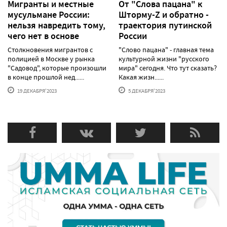
Мигранты и местные
От "Слова пацана" к
мусульмане России:
Шторму-Z и обратно -
нельзя навредить тому,
траектория путинской
чего нет в основе
России
Столкновения мигрантов с
"Слово пацана" - главная тема
полицией в Москве у рынка
культурной жизни "русского
"Садовод", которые произошли
мира" сегодня. Что тут сказать?
в конце прошлой нед......
Какая жизн......
19 ДЕКАБРЯ'2023
5 ДЕКАБРЯ'2023