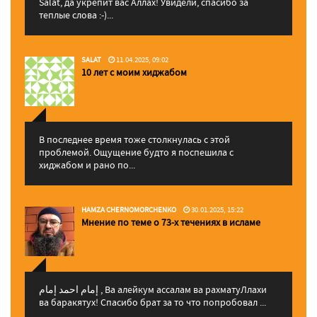
Salat, да укрепит вас Аллаx! Увидели, спасибо за
теплые слова :-)...
SALAT
11.04.2025, 09:02
10 лет с моим хиджабом
В последнее время тоже столкнулась с этой
проблемой. Ощущение будто я поспешила с
хиджабом и рано по...
HAMZA CHERNOMORCHENKO
30.01.2025, 15:22
Мнение по теме о 73-х течениях в исламе
إمام احمد إمام , Ва алейкум ассалам ва рахматуЛлахи
ва баракятух! Спасибо брат за то что попробовал ...