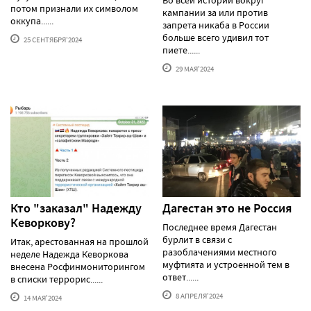
потом признали их символом
кампании за или против
оккупа......
запрета никаба в России
больше всего удивил тот
25 СЕНТЯБРЯ'2024
пиете......
29 МАЯ'2024
Кто "заказал" Надежду
Дагестан это не Россия
Кеворкову?
Последнее время Дагестан
бурлит в связи с
Итак, арестованная на прошлой
разоблачениями местного
неделе Надежда Кеворкова
муфтията и устроенной тем в
внесена Росфинмониторингом
ответ......
в списки террорис......
8 АПРЕЛЯ'2024
14 МАЯ'2024