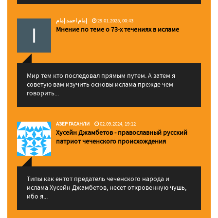
إمام احمد إمام
29.01.2025, 00:43
Мнение по теме о 73-х течениях в исламе
Мир тем кто последовал прямым путем. А затем я
советую вам изучить основы ислама прежде чем
говорить...
АЗЕР ГАСАНЛИ
02.09.2024, 19:12
Хусейн Джамбетов - православный русский
патриот чеченского происхождения
Типы как ентот предатель чеченского народа и
ислама Хусейн Джамбетов, несет откровенную чушь,
ибо я...