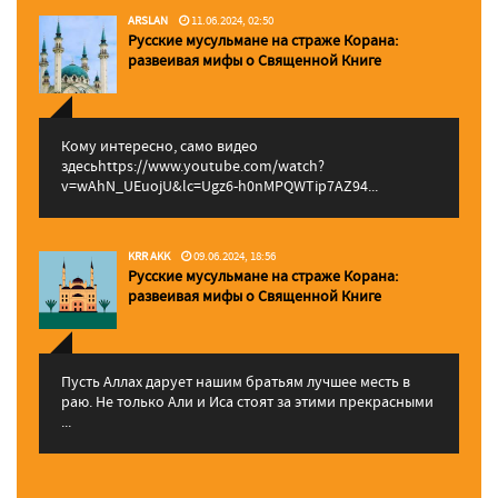
ARSLAN
11.06.2024, 02:50
Русские мусульмане на страже Корана:
pазвеивая мифы о Священной Книге
Кому интересно, само видео
здесьhttps://www.youtube.com/watch?
v=wAhN_UEuojU&lc=Ugz6-h0nMPQWTip7AZ94...
KRR AKK
09.06.2024, 18:56
Русские мусульмане на страже Корана:
pазвеивая мифы о Священной Книге
Пусть Аллах дарует нашим братьям лучшее месть в
раю. Не только Али и Иса стоят за этими прекрасными
...