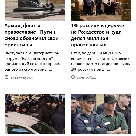
Армия, флот и
1% россиян в церквях
православие - Путин
на Рождество и куда
снова обозначил свои
делся миллион
ориентиры
православных
Выступая на милитаристском
Итак, по данным МВД РФ о
форуме "Все для победы"
количестве людей, посетивших
кремлевский вожак поправил
церкви на это Рождество, лишь
одного из его организ......
1% россиян приш......
3 ФЕВРАЛЯ'2024
8 ЯНВАРЯ'2024