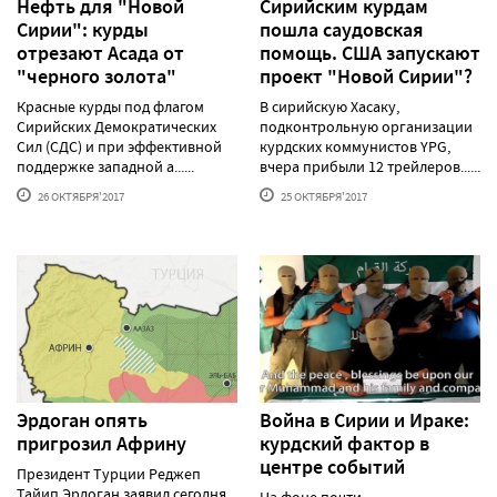
Нефть для "Новой
Сирийским курдам
Сирии": курды
пошла саудовская
отрезают Асада от
помощь. США запускают
"черного золота"
проект "Новой Сирии"?
Красные курды под флагом
В сирийскую Хасаку,
Сирийских Демократических
подконтрольную организации
Сил (СДС) и при эффективной
курдских коммунистов YPG,
поддержке западной а......
вчера прибыли 12 трейлеров......
26 ОКТЯБРЯ'2017
25 ОКТЯБРЯ'2017
Эрдоган опять
Война в Сирии и Ираке:
пригрозил Африну
курдский фактор в
центре событий
Президент Турции Реджеп
Тайип Эрдоган заявил сегодня,
На фоне почти