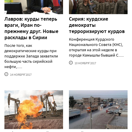
Лавров: курды теперь
Сирия: курдские
враги, Иран по-
демократы
прежнему друг. Новые
терроризируют курдов
расклады в Сирии
Конференция Курдского
Национального Совета (КНС),
После того, как
открытая на этой неделе в
демократические курды при
городе Камышлы бывшей С......
поддержке Запада захватили
большую часть сирийской
10 НОЯБРЯ'2017
нефти,......
14 НОЯБРЯ'2017