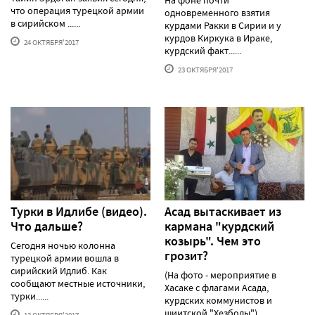
что операция турецкой армии
одновременного взятия
в сирийском ......
курдами Ракки в Сирии и у
курдов Киркука в Ираке,
24 ОКТЯБРЯ'2017
курдский факт......
23 ОКТЯБРЯ'2017
Турки в Идлибе (видео).
Асад вытаскивает из
Что дальше?
кармана "курдский
козырь". Чем это
Сегодня ночью колонна
грозит?
турецкой армии вошла в
сирийский Идлиб. Как
(На фото - мероприятие в
сообщают местные источники,
Хасаке с флагами Асада,
турки......
курдских коммунистов и
шиитской "Хезболы")
13 ОКТЯБРЯ'2017