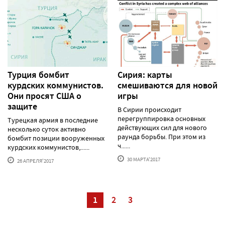
Турция бомбит
Сирия: карты
курдских коммунистов.
смешиваются для новой
Они просят США о
игры
защите
В Сирии происходит
перегруппировка основных
Турецкая армия в последние
действующих сил для нового
несколько суток активно
раунда борьбы. При этом из
бомбит позиции вооруженных
ч......
курдских коммунистов,......
30 МАРТА'2017
26 АПРЕЛЯ'2017
1
2
3