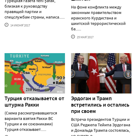
Турецкая газета Yeni Şafak,
близкая к руководству
На фоне конфликта между
правящей партии и
законным правительством
спецслужбам страны, написа......
иракского Курдистана и
шиитской террористической
14 ИЮНЯ'2017
ба......
25 МАЯ'2017
Турция отказывается от
Эрдоган и Трамп
штурма Ракки
встретились и остались
при своем
(Схема рассматривавшегося
варианта взятия Ракки ВС
Встреча президентов Турции и
Турции и ее союзниками)
США Реджепа Тейипа Эрдогана
Турция отказывает......
и Дональда Трампа состоялась,
но судить о ......