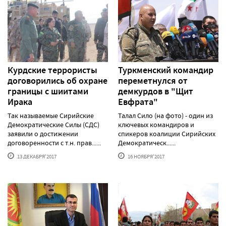
Курдские террористы
Туркменский командир
договорились об охране
переметнулся от
границы с шиитами
демкурдов в "Щит
Ирака
Евфрата"
Так называемые Сирийские
Талал Сило (на фото) - один из
Демократические Силы (СДС)
ключевых командиров и
заявили о достижении
спикеров коалиции Сирийских
договоренности с т.н. прав......
Демократическ......
13 ДЕКАБРЯ'2017
16 НОЯБРЯ'2017