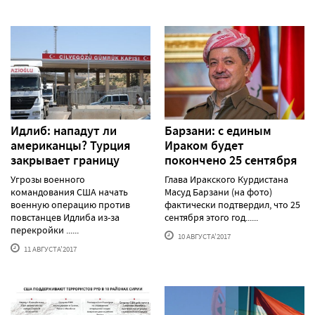
Идлиб: нападут ли
Барзани: с единым
американцы? Турция
Ираком будет
закрывает границу
покончено 25 сентября
Угрозы военного
Глава Иракского Курдистана
командования США начать
Масуд Барзани (на фото)
военную операцию против
фактически подтвердил, что 25
повстанцев Идлиба из-за
сентября этого год......
перекройки ......
10 АВГУСТА'2017
11 АВГУСТА'2017