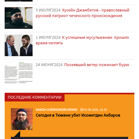
5 ИЮЛЯ'2024
Хусейн Джамбетов - православный
русский патриот чеченского происхождения
1 ИЮЛЯ'2024
К успешным мусульманам: прошло
время петлять
24 ИЮНЯ'2024
Посеявший ветер пожинает бурю
ПОСЛЕДНИЕ КОММЕНТАРИИ
HAMZA CHERNOMORCHENKO
03.06.2026, 23:29
Сегодня в Тюмени убит Исомитдин Акбаров