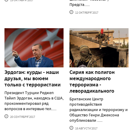
Предста......
12 ОКТЯБРЯ'2017
Эрдоган: курды - наши
Сирия как полигон
друзья, мы воюем
международного
только с террористами
терроризма -
леворадикального
Президент Турции Реджеп
Тайип Эрдоган, находясь в США,
Британские Центр
прокомментировал ряд
противодействия
вопросов в интервью тел......
радикализации и терроризму и
Общество Генри Джексона
20 СЕНТЯБРЯ'2017
опубликовали ......
18 АВГУСТА'2017