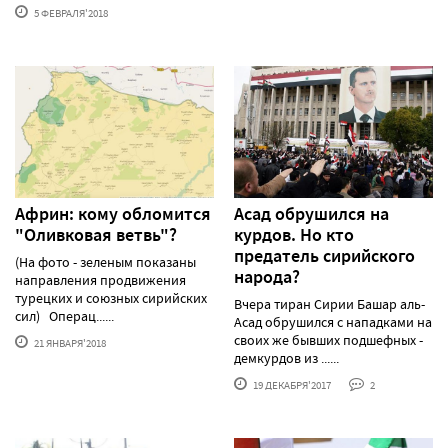
5 ФЕВРАЛЯ'2018
Африн: кому обломится
Асад обрушился на
"Оливковая ветвь"?
курдов. Но кто
предатель сирийского
(На фото - зеленым показаны
народа?
направления продвижения
турецких и союзных сирийских
Вчера тиран Сирии Башар аль-
сил) Операц......
Асад обрушился с нападками на
своих же бывших подшефных -
21 ЯНВАРЯ'2018
демкурдов из ......
19 ДЕКАБРЯ'2017
2