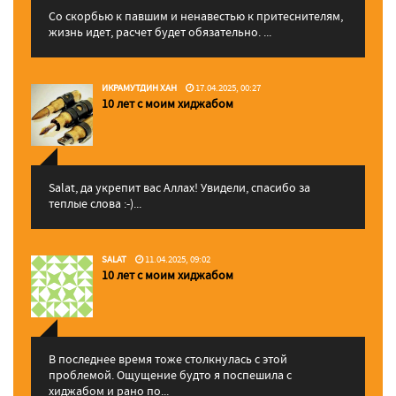
Со скорбью к павшим и ненавестью к притеснителям,
жизнь идет, расчет будет обязательно. ...
ИКРАМУТДИН ХАН
17.04.2025, 00:27
10 лет с моим хиджабом
Salat, да укрепит вас Аллаx! Увидели, спасибо за
теплые слова :-)...
SALAT
11.04.2025, 09:02
10 лет с моим хиджабом
В последнее время тоже столкнулась с этой
проблемой. Ощущение будто я поспешила с
хиджабом и рано по...