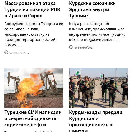
Массированная атака
Курдские союзники
Турции на позиции РПК
Эрдогана внутри
в Ираке и Сирии
Турции?
Вооруженные силы Турции и ее
Когда речь заходит об
союзников начали
изменениях, происходящих во
массированную атаку на
внутренней политике Турции,
позиции террористической
обычно подразумеваютс......
комму......
26 ИЮНЯ'2017
28 ИЮНЯ'2017
Турецкие СМИ написали
Курды-езиды предали
о секретной сделке по
Курдистан и
сирийской нефти
присоединились к
шиитам