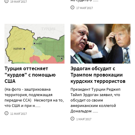
19 МАЯ'2017
17 МАЯ'2017
Турция оттесняет
Эрдоган обсудит с
"курдов" с помощью
Трампом провокации
США
курдских террористов
(На фото - заштрихована
Президент Турции Реджеп
территория, подлежащая
Тайип Эрдоган заявил, что
передаче ССА) Несмотря на то,
обсудит со своим
что США и при н......
американским коллегой
Дональдом ......
11 МАЯ'2017
1 МАЯ'2017