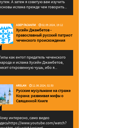
путем. А затем я советую вам изучить
основы ислама прежде чем говорить...
АЗЕР ГАСАНЛИ
02.09.2024, 19:12
Хусейн Джамбетов -
православный русский патриот
чеченского происхождения
Типы как ентот предатель чеченского
народа и ислама Хусейн Джамбетов,
несет откровенную чушь, ибо я...
ARSLAN
11.06.2024, 02:50
Русские мусульмане на страже
Корана: pазвеивая мифы о
Священной Книге
Кому интересно, само видео
здесьhttps://www.youtube.com/watch?