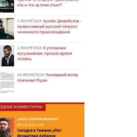
кто и что за этим стоит?
5 ИЮЛЯ'2024
Хусейн Джамбетов -
православный русский патриот
чеченского происхождения
1 ИЮЛЯ'2024
К успешным
мусульманам: прошло время
петлять
24 ИЮНЯ'2024
Посеявший ветер
пожинает бурю
ЕДНИЕ КОММЕНТАРИИ
HAMZA CHERNOMORCHENKO
03.06.2026, 23:29
Сегодня в Тюмени убит
Исомитдин Акбаров