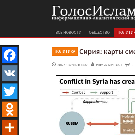
ВСЕ НОВОСТИ
ОБЩЕСТВО
ПОЛИТИ
Сирия: карты см
ПОЛИТИКА
 30 МАРТА'2017 В 13:32
ИКРАМУТДИН ХАН
 0
Facebook
VK
Twitter
Odnoklassniki