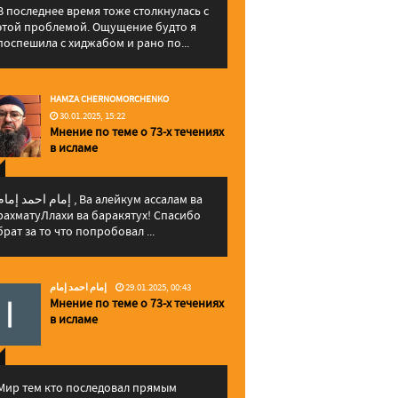
В последнее время тоже столкнулась с
этой проблемой. Ощущение будто я
поспешила с хиджабом и рано по...
HAMZA CHERNOMORCHENKO
30.01.2025, 15:22
Мнение по теме о 73-х течениях
в исламе
إمام احمد إما , Ва алейкум ассалам ва
рахматуЛлахи ва баракятух! Спасибо
брат за то что попробовал ...
إمام احمد إمام
29.01.2025, 00:43
Мнение по теме о 73-х течениях
в исламе
Мир тем кто последовал прямым