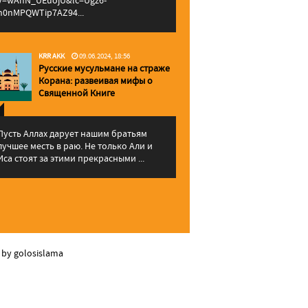
v=wAhN_UEuojU&lc=Ugz6-
h0nMPQWTip7AZ94...
KRR AKK
09.06.2024, 18:56
Русские мусульмане на страже
Корана: pазвеивая мифы о
Священной Книге
Пусть Аллах дарует нашим братьям
лучшее месть в раю. Не только Али и
Иса стоят за этими прекрасными ...
 by golosislama