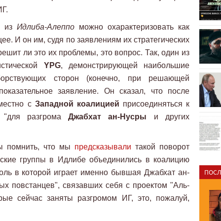
Г.
ы
из
Идлиба-Алеппо
можно охарактеризовать как
ее. И он им, судя по заявлениям их стратегических
ешит ли это их проблемы, это вопрос. Так, один из
истической
YPG
, демонстрирующей наибольшие
борствующих сторон (конечно, при решающей
показательное заявление. Он сказал, что после
вместно с
Западной коалицией
присоединяться к
"для разгрома
Джабхат ан-Нусры
и других
ы помнить, что мы
предсказывали
такой поворот
ческие группы в Идлибе объединились в коалицию
ПОСЛ
оль в которой играет именно бывшая Джабхат ан-
ных повстанцев", связавших себя с проектом "Аль-
рые сейчас заняты разгромом ИГ, это, пожалуй,