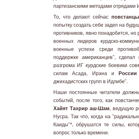
партизанскими методами отрядами И
То, что делают сейчас
повстанц
попытку создать себе задел на будущ
противников, явно понадобится, но р
военных лидеров курдско-коммун
военные успехи среди противо
поддержке американцев", сделал 
разгрома ИГ курдские боевики со
силам Асада, Ирана и
России
джихадистских групп в Идлибе".
Наши постоянные читатели должн
событий, после того, как повстан
Хайят Тахрир аш-Шам
, ведущую р
Нусра. Так что, когда на "радикаль
Каиды"*, обрушатся те силы, кото
вопрос только времени.