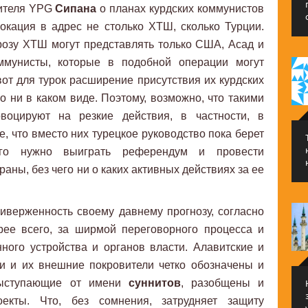
вителя YPG
Сипана
о планах курдских коммунистов
окация в адрес не столько ХТШ, сколько Турции.
розу ХТШ могут представлять только США, Асад и
оммунисты, которые в подобной операции могут
вот для турок расширение присутствия их курдских
 ни в каком виде. Поэтому, возможно, что такими
воцируют на резкие действия, в частности, в
, что вместо них турецкое руководство пока берет
го нужно выиграть референдум и провести
аны, без чего ни о каких активных действиях за ее
иверженность своему давнему прогнозу, согласно
рее всего, за ширмой переговорного процесса и
ного устройства и органов власти. Алавитские и
ки и их внешние покровители четко обозначены и
выступающие от имени
суннитов
, разобщены и
екты. Что, без сомнения, затрудняет защиту