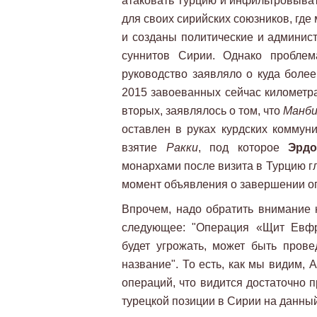
атаковать Турцию и инфильтровыват
для своих сирийских союзников, где
и созданы политические и админис
суннитов Сирии. Однако проблем
руководство заявляло о куда более
2015 завоеванных сейчас километра
вторых, заявлялось о том, что
Манб
оставлен в руках курдских коммуни
взятие
Ракки
, под которое
Эрдо
монархами после визита в Турцию 
момент объявления о завершении о
Впрочем, надо обратить внимание 
следующее: "Операция «Щит Евфра
будет угрожать, может быть прове
название". То есть, как мы видим,
операций, что видится достаточно
турецкой позиции в Сирии на данны