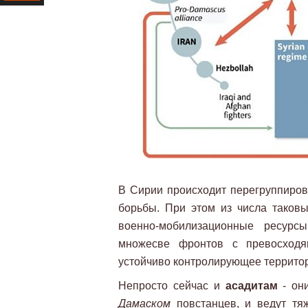
Ресурс
В Сирии происходит перегруппиров
борьбы. При этом из числа тако
военно-мобилизационные ресурс
множесве фронтов с превосходящ
устойчиво контролирующее территор
Непросто сейчас и
асадитам
- он
Дамаском
повстанцев, и ведут т