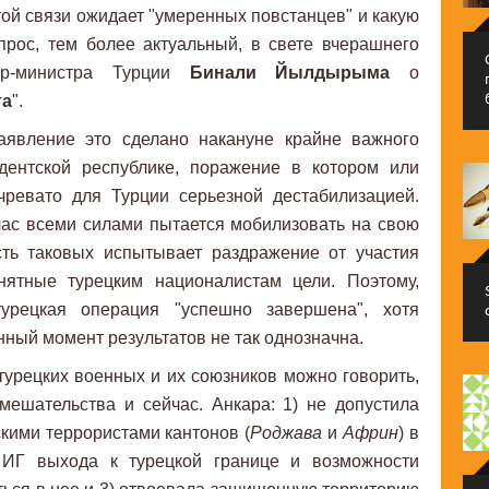
той связи ожидает "умеренных повстанцев" и какую
рос, тем более актуальный, в свете вчерашнего
ер-министра Турции
Бинали Йылдырыма
о
та
".
заявление это сделано накануне крайне важного
дентской республике, поражение в котором или
чревато для Турции серьезной дестабилизацией.
час всеми силами пытается мобилизовать на свою
сть таковых испытывает раздражение от участия
нятные турецким националистам цели. Поэтому,
рецкая операция "успешно завершена", хотя
нный момент результатов не так однозначна.
турецких военных и их союзников можно говорить,
мешательства и сейчас. Анкара: 1) не допустила
кими террористами кантонов (
Роджава
и
Африн
) в
 ИГ выхода к турецкой границе и возможности