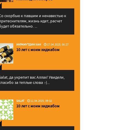
Со скорбью к павшим и ненавестью к
притеснителям, жизнь идет, расчет
будет обязательно. ...
ИКРАМУТДИН ХАН
17.04.2025, 00:27
10 лет с моим хиджабом
Salat, да укрепит вас Аллаx! Увидели,
спасибо за теплые слова :-)...
SALAT
11.04.2025, 09:02
10 лет с моим хиджабом