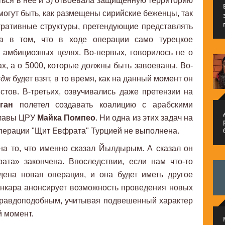
ься в нее и 3) отвоевала защищенную территорию
 могут быть, как размещены сирийские беженцы, так
тративные структуры, претендующие представлять
а в том, что в ходе операции само турецкое
 амбициозных целях. Во-первых, говорилось не о
х, а о 5000, которые должны быть завоеваны. Во-
идж
будет взят, в то время, как на данный момент он
стов. В-третьих, озвучивались даже претензии на
ган
полетел создавать коалицию с арабскими
م
главы ЦРУ
Майка Помпео
. Ни одна из этих задач на
перации "Щит Евфрата" Турцией не выполнена.
на то, что именно сказал Йылдырым. А сказал он
та» закончена. Впоследствии, если нам что-то
дена новая операция, и она будет иметь другое
 Анкара анонсирует возможность проведения новых
 правдоподобным, учитывая подвешенный характер
й момент.