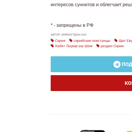
интересов суннитов и облегчает реше
* - запрещены в РФ
АВТОР: ИКРАМУТДИН ХАН
Сирия
сирийские повстанцы
Щит Ев
Хайят Тахрир аш-Шам
раздел Сирии
ПОД
КО