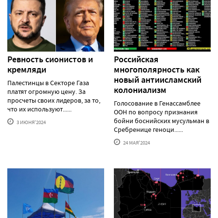
Ревность сионистов и
Российская
кремляди
многополярность как
новый антиисламский
Палестинцы в Секторе Газа
колониализм
платят огромную цену. За
просчеты своих лидеров, за то,
Голосование в Генассамблее
что их используют......
ООН по вопросу признания
бойни боснийских мусульман в
3 ИЮНЯ'2024
Сребренице геноци......
24 МАЯ'2024