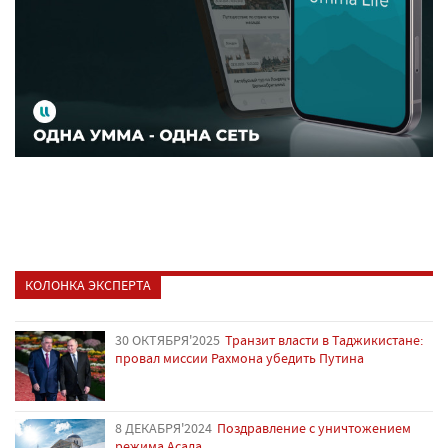
КОЛОНКА ЭКСПЕРТА
30 ОКТЯБРЯ'2025
Транзит власти в Таджикистане:
провал миссии Рахмона убедить Путина
8 ДЕКАБРЯ'2024
Поздравление с уничтожением
режима Асада