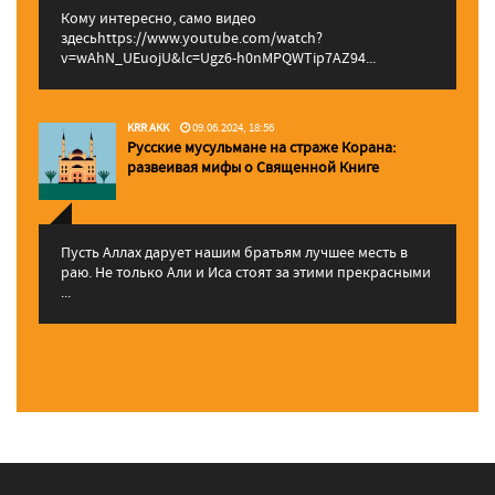
Кому интересно, само видео
здесьhttps://www.youtube.com/watch?
v=wAhN_UEuojU&lc=Ugz6-h0nMPQWTip7AZ94...
KRR AKK
09.06.2024, 18:56
Русские мусульмане на страже Корана:
pазвеивая мифы о Священной Книге
Пусть Аллах дарует нашим братьям лучшее месть в
раю. Не только Али и Иса стоят за этими прекрасными
...