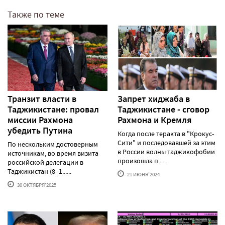
Также по теме
Транзит власти в
Запрет хиджаба в
Таджикистане: провал
Таджикистане - сговор
миссии Рахмона
Рахмона и Кремля
убедить Путина
Когда после теракта в "Крокус-
Сити" и последовавшей за этим
По нескольким достоверным
в России волны таджикофобии
источникам, во время визита
произошла п......
российской делегации в
Таджикистан (8–1......
21 ИЮНЯ'2024
30 ОКТЯБРЯ'2025