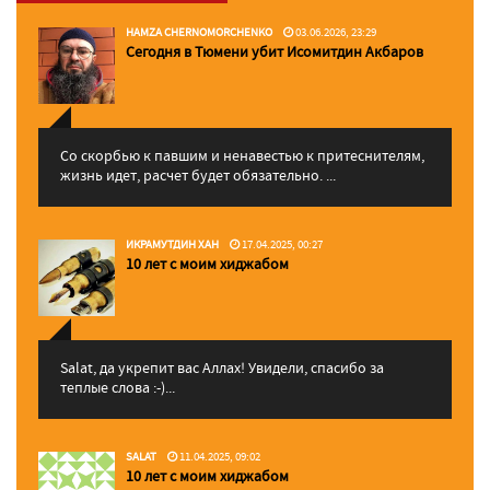
HAMZA CHERNOMORCHENKO
03.06.2026, 23:29
Сегодня в Тюмени убит Исомитдин Акбаров
Со скорбью к павшим и ненавестью к притеснителям,
жизнь идет, расчет будет обязательно. ...
ИКРАМУТДИН ХАН
17.04.2025, 00:27
10 лет с моим хиджабом
Salat, да укрепит вас Аллаx! Увидели, спасибо за
теплые слова :-)...
SALAT
11.04.2025, 09:02
10 лет с моим хиджабом