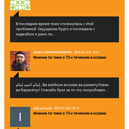
В последнее время тоже столкнулась с этой
проблемой. Ощущение будто я поспешила с
хиджабом и рано по...
HAMZA CHERNOMORCHENKO
30.01.2025, 15:22
Мнение по теме о 73-х течениях в исламе
إمام احمد إمام , Ва алейкум ассалам ва рахматуЛлахи
ва баракятух! Спасибо брат за то что попробовал ...
إمام احمد إمام
29.01.2025, 00:43
Мнение по теме о 73-х течениях в исламе