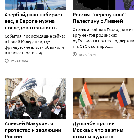
Азербайджан набирает
Россия "перепутала"
вес, а Европе нужна
Палестину с Ливией
последовательность
С начала войны в Газе одним из
аргументов роZийских
События, происходящие сейчас
муZульман в пользу поддержки
в Новой Каледонии, где
т.н. СВО стала про......
французские власти обвинили
в причастности к ид......
10 МАЯ'2024
17 МАЯ'2024
Алексей Макуxин: о
Душанбе против
протестаx и эволюции
Москвы: что за этим
России
стоит и куда это