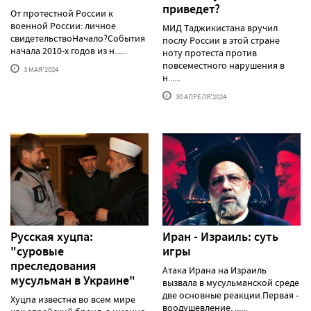
приведет?
От протестной России к
военной России: личное
МИД Таджикистана вручил
свидетельствоНачало?События
послу России в этой стране
начала 2010-х годов из н......
ноту протеста против
повсеместного нарушения в
3 МАЯ'2024
н......
30 АПРЕЛЯ'2024
Русская хуцпа:
Иран - Израиль: суть
"суровые
игры
преследования
Атака Ирана на Израиль
мусульман в Украине"
вызвала в мусульманской среде
две основные реакции.Первая -
Хуцпа известна во всем мире
воодушевление, ......