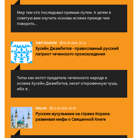
Мир тем кто последовал прямым путем. А затем я
советую вам изучить основы ислама прежде чем
говорить...
АЗЕР ГАСАНЛИ
02.09.2024, 19:12
Хусейн Джамбетов - православный русский
патриот чеченского происхождения
Типы как ентот предатель чеченского народа и
ислама Хусейн Джамбетов, несет откровенную чушь,
ибо я...
ARSLAN
11.06.2024, 02:50
Русские мусульмане на страже Корана:
pазвеивая мифы о Священной Книге