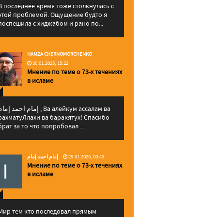
В последнее время тоже столкнулась с
этой проблемой. Ощущение будто я
поспешила с хиджабом и рано по...
HAMZA CHERNOMORCHENKO
30.01.2025, 15:22
Мнение по теме о 73-х течениях
в исламе
إمام احمد إما , Ва алейкум ассалам ва
рахматуЛлахи ва баракятух! Спасибо
брат за то что попробовал ...
إمام احمد إمام
29.01.2025, 00:43
Мнение по теме о 73-х течениях
в исламе
Мир тем кто последовал прямым