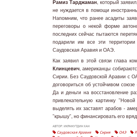
Рамиз Тарджаман
, который заявил
не нуждается в помощи иностранны
Напомним, что ранее асадиты заяв
переговоры о некой форме автон
последних сейчас пытаются перетя
подарили им все эти территории
Саудовская Аравия и ОАЭ.
Как заявил в этой связи глава к
Клинцевич
, американцы собираютс
Сирии. Без Саудовской Аравии с ОА
договориться об устойчивом союзе
Да и деньги на восстановление ра
привлекательную картинку "Ново
выделять их заставят арабов - аме
"крышу", но финансировать его вряд
АВТОР: ИКРАМУТДИН ХАН
Саудовская Аравия
Сирия
ОАЭ
Р