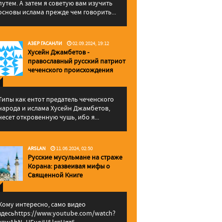
путем. А затем я советую вам изучить
основы ислама прежде чем говорить...
АЗЕР ГАСАНЛИ
02.09.2024, 19:12
Хусейн Джамбетов -
православный русский патриот
чеченского происхождения
Типы как ентот предатель чеченского
народа и ислама Хусейн Джамбетов,
несет откровенную чушь, ибо я...
ARSLAN
11.06.2024, 02:50
Русские мусульмане на страже
Корана: pазвеивая мифы о
Священной Книге
Кому интересно, само видео
здесьhttps://www.youtube.com/watch?