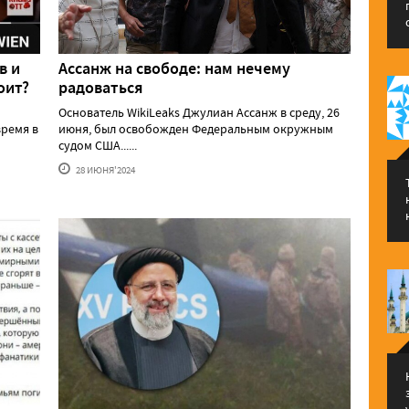
в и
Ассанж на свободе: нам нечему
оит?
радоваться
Основатель WikiLeaks Джулиан Ассанж в среду, 26
ремя в
июня, был освобожден Федеральным окружным
судом США......
28 ИЮНЯ'2024