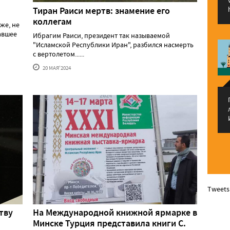
Тиран Раиси мертв: знамение его
коллегам
же, не
давшее
Ибрагим Раиси, президент так называемой
"Исламской Республики Иран", разбился насмерть
с вертолетом......
20 МАЯ'2024
Tweets
тву
На Международной книжной ярмарке в
Минске Турция представила книги С.