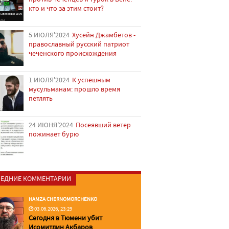
кто и что за этим стоит?
5 ИЮЛЯ'2024
Хусейн Джамбетов -
православный русский патриот
чеченского происхождения
1 ИЮЛЯ'2024
К успешным
мусульманам: прошло время
петлять
24 ИЮНЯ'2024
Посеявший ветер
пожинает бурю
ЕДНИЕ КОММЕНТАРИИ
HAMZA CHERNOMORCHENKO
03.06.2026, 23:29
Сегодня в Тюмени убит
Исомитдин Акбаров