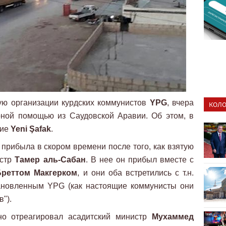
ную организации курдских коммунистов
YPG
, вчера
КОЛО
рной помощью из Саудовской Аравии. Об этом, в
ние
Yeni Şafak
.
рибыла в скором времени после того, как взятую
истр
Тамер аль-Сабан
. В нее он прибыл вместе с
Бреттом Макгерком
, и они оба встретились с т.н.
тановленным YPG (как настоящие коммунисты они
").
но отреагировал асадитский министр
Мухаммед