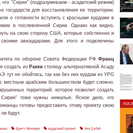
, что "Сирия" (подразумеваем - асадитский режим)
х государств для восстановления ее территории.
или о готовности вступить с красными курдами в
омии в послевоенной Сирии. Однако как видно,
нуть на свою сторону США, которые собственно и
 своими авиаударами. Для этого и подключены
омитета по обороне Совета Федерации РФ
Франц
я создать из
Ракки
столицу альтернативной Асаду
Э тут не обойтись, так как без них курдам из YPG
 с местным арабским большинством будет сложно.
зрушенных территорий, которое позволит создать
й Сирии" тоже нужны немалые. Ясное дело, что
ПОСЛ
риканцы готовы предоставить этому проекту свою
 ли будут.
акка
Бретт Макгерк
курдский проект
Yeni Şafak