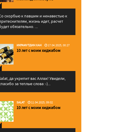
Со скорбью к павшим и ненавестью к
притеснителям, жизнь идет, расчет
будет обязательно. ...
ИКРАМУТДИН ХАН
17.04.2025, 00:27
10 лет с моим хиджабом
Salat, да укрепит вас Аллаx! Увидели,
спасибо за теплые слова :-)...
SALAT
11.04.2025, 09:02
10 лет с моим хиджабом