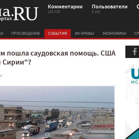
Комментарии
Пользователи
125 728
6 191
КА
ПРОСВЕЩЕНИЕ
СОБЫТИЯ
ИХ НРАВЫ
ЭКОНОМИКА
СР
м пошла саудовская помощь. США
й Сирии"?
 0