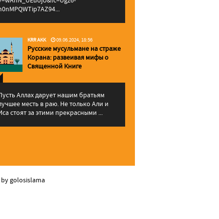
v=wAhN_UEuojU&lc=Ugz6-
h0nMPQWTip7AZ94...
KRR AKK
09.06.2024, 18:56
Русские мусульмане на страже
Корана: pазвеивая мифы о
Священной Книге
Пусть Аллах дарует нашим братьям
лучшее месть в раю. Не только Али и
Иса стоят за этими прекрасными ...
 by golosislama