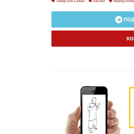
Тамер аль-Сабан
Хасака
Франц Клин
ПОД
КО