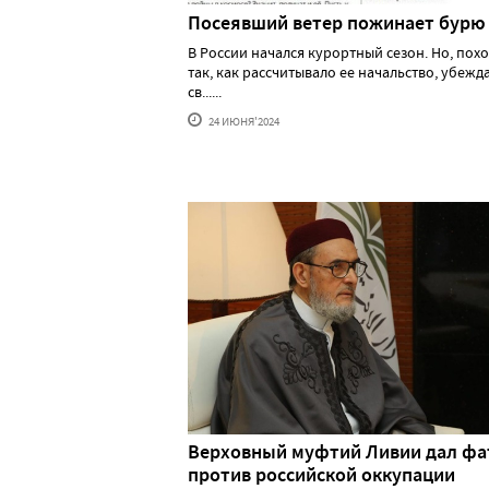
Посеявший ветер пожинает бурю
В России начался курортный сезон. Но, похо
так, как рассчитывало ее начальство, убеж
св......
24 ИЮНЯ'2024
Верховный муфтий Ливии дал фа
против российской оккупации