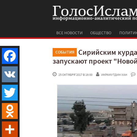
ВСЕ НОВОСТИ
ОБЩЕСТВО
ПОЛИТИ
Сирийским курда
СОБЫТИЯ
запускают проект "Ново
Facebook
 25 ОКТЯБРЯ'2017 В 16:00
ИКРАМУТДИН ХАН
VK
Twitter
Odnoklassniki