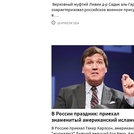
Верховный муфтий Ливии д-р Садык аль-Га
охарактеризовал российское военное прис
в......
28 АПРЕЛЯ'2024
В России праздник: приехал
знаменитый американский исла
В Россию приехал Такер Карлсон, американ
"журналист", бывший ведущий Fox News. А