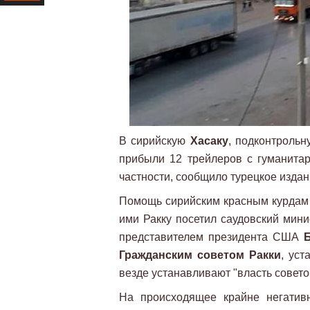
Ресурс
В сирийскую
Хасаку
, подконтроль
прибыли 12 трейлеров с гуманита
частности, сообщило турецкое изда
Помощь сирийским красным курдам п
ими Ракку посетил саудовский мин
представителем президента США
Гражданским советом Ракки
, ус
везде устанавливают "власть советов
На происходящее крайне негатив