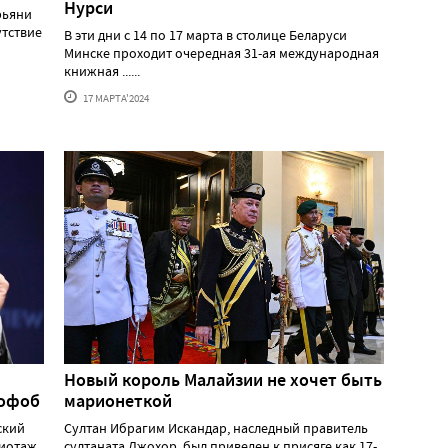
Нурси
рьяни
утствие
В эти дни с 14 по 17 марта в столице Беларуси
Минске проходит очередная 31-ая международная
книжная ......
17 МАРТА'2024
Новый король Малайзии не хочет быть
мофоб
марионеткой
ский
Султан Ибрагим Искандар, наследный правитель
жиотаж
султаната Джохор, был приведен к присяге как 17-