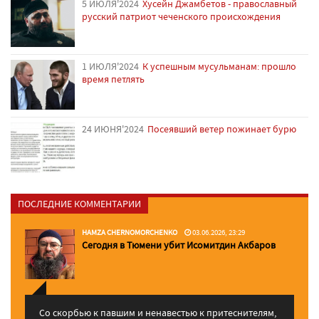
5 ИЮЛЯ'2024
Хусейн Джамбетов - православный
русский патриот чеченского происхождения
1 ИЮЛЯ'2024
К успешным мусульманам: прошло
время петлять
24 ИЮНЯ'2024
Посеявший ветер пожинает бурю
ПОСЛЕДНИЕ КОММЕНТАРИИ
HAMZA CHERNOMORCHENKO
03.06.2026, 23:29
Сегодня в Тюмени убит Исомитдин Акбаров
Со скорбью к павшим и ненавестью к притеснителям,