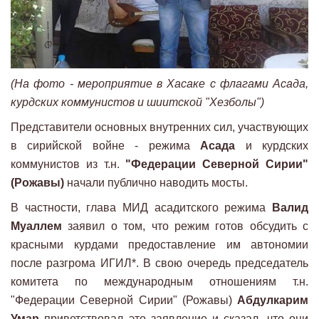
(На фото - мероприятие в Хасаке с флагами Асада,
курдских коммунистов и шиитской "Хезболы")
Представители основных внутренних сил, участвующих
в сирийской войне - режима
Асада
и курдских
коммунистов из т.н.
"Федерации Северной Сирии"
(Рожавы)
начали публично наводить мосты.
В частности, глава МИД асадитского режима
Валид
Муаллем
заявил о том, что режим готов обсудить с
красными курдами предоставление им автономии
после разгрома ИГИЛ*. В свою очередь председатель
комитета по международным отношениям т.н.
"Федерации Северной Сирии" (Рожавы)
Абдулкарим
Умар
приветствовал это заявление и сказал, что они