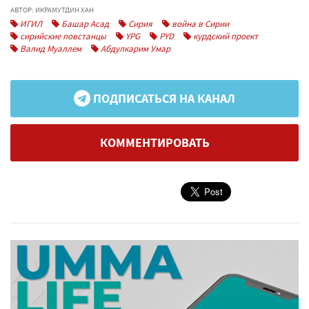
АВТОР: ИКРАМУТДИН ХАН
ИГИЛ
Башар Асад
Сирия
война в Сирии
сирийские повстанцы
YPG
PYD
курдский проект
Валид Муаллем
Абдулкарим Умар
ПОДПИСАТЬСЯ НА КАНАЛ
КОММЕНТИРОВАТЬ