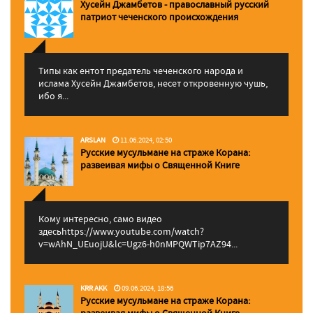
Хусейн Джамбетов - православный русский
патриот чеченского происхождения
Типы как ентот предатель чеченского народа и
ислама Хусейн Джамбетов, несет откровенную чушь,
ибо я...
ARSLAN
11.06.2024, 02:50
Русские мусульмане на страже Корана:
pазвеивая мифы о Священной Книге
Кому интересно, само видео
здесьhttps://www.youtube.com/watch?
v=wAhN_UEuojU&lc=Ugz6-h0nMPQWTip7AZ94...
KRR AKK
09.06.2024, 18:56
Русские мусульмане на страже Корана:
pазвеивая мифы о Священной Книге