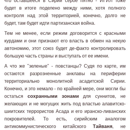
что оставшееся в Сирии серое пятно - ИГИЛ тоже
будет в итоге поделено между ними, хотя полного
контроля над этой территорией, конечно, долго не
будет, там будет идти партизанская война.
Тем не менее, если режим договорится с красными
курдами и они признают его власть в обмен на некую
автономию, этот союз будет де-факто контролировать
большую часть страны и выступать от ее имени.
А что же "зеленые" - повстанцы? Судя по карте, им
остаются разрозненные анклавы на периферии
территориально монолитной асадитской Сирии.
Конечно, и это немало - по крайней мере, они могли бы
остаться
сохранными зонами
для суннитов, не
желающих и не могущих жить под властью алавитско-
шиитских террористов Асада и его иранско-ливанских
покровителей. То есть, сирийским аналогом
антикоммунистического китайского
Тайваня
, не