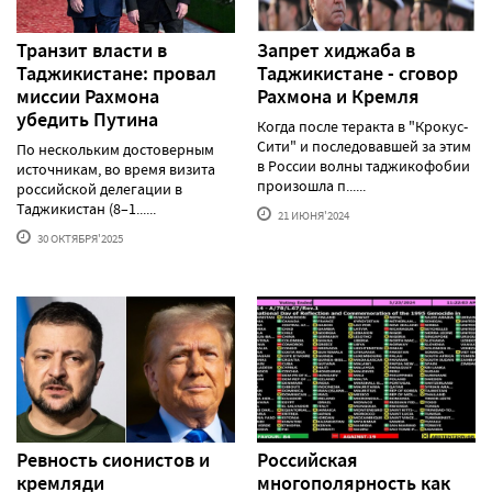
Транзит власти в
Запрет хиджаба в
Таджикистане: провал
Таджикистане - сговор
миссии Рахмона
Рахмона и Кремля
убедить Путина
Когда после теракта в "Крокус-
Сити" и последовавшей за этим
По нескольким достоверным
в России волны таджикофобии
источникам, во время визита
произошла п......
российской делегации в
Таджикистан (8–1......
21 ИЮНЯ'2024
30 ОКТЯБРЯ'2025
Ревность сионистов и
Российская
кремляди
многополярность как