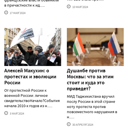
французские власти обвинили
в причастности к ид......
10 МАЯ'2024
17 МАЯ'2024
Алексей Макуxин: о
Душанбе против
протестаx и эволюции
Москвы: что за этим
России
стоит и куда это
приведет?
От протестной России к
военной России: личное
МИД Таджикистана вручил
свидетельствоНачало?События
послу России в этой стране
начала 2010-х годов из н......
ноту протеста против
повсеместного нарушения в
3 МАЯ'2024
н......
30 АПРЕЛЯ'2024