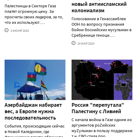
новый антиисламский
Палестинцы в Секторе Газа
колониализм
платят огромную цену. За
просчеты своих лидеров, за то,
Голосование в Генассамблее
что их используют......
ООН по вопросу признания
бойни боснийских мусульман в
3 ИЮНЯ'2024
Сребренице геноци......
24 МАЯ'2024
Азербайджан набирает
Россия "перепутала"
вес, а Европе нужна
Палестину с Ливией
последовательность
С начала войны в Газе одним из
аргументов роZийских
События, происходящие сейчас
муZульман в пользу поддержки
в Новой Каледонии, где
т.н. СВО стала про......