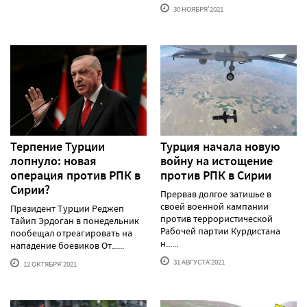
30 НОЯБРЯ'2021
Терпение Турции
Турция начала новую
лопнуло: новая
войну на истощение
операция против РПК в
против РПК в Сирии
Сирии?
Прервав долгое затишье в
своей военной кампании
Президент Турции Реджеп
против террористической
Тайип Эрдоган в понедельник
Рабочей партии Курдистана
пообещал отреагировать на
н......
нападение боевиков От......
31 АВГУСТА'2021
12 ОКТЯБРЯ'2021