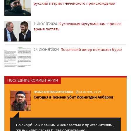
русский патриот чеченского происхождения
1 ИЮЛЯ'2024
К успешным мусульманам: прошло
время петлять
24 ИЮНЯ'2024
Посеявший ветер пожинает бурю
ПОСЛЕДНИЕ КОММЕНТАРИИ
HAMZA CHERNOMORCHENKO
03.06.2026, 23:29
Сегодня в Тюмени убит Исомитдин Акбаров
Со скорбью к павшим и ненавестью к притеснителям,
жизнь идет, расчет будет обязательно. ...