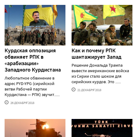
Курдская оппозиция
Как и почему РПК
обвиняет РПК в
шантажирует Запад
«арабизации»
Решение Дональда Трампа
Западного Курдистана
вывести американские войска
из Сирии стало шоком для
Любопытное обвинение в
сирийских курдов. Это ......
адрес PYD-YPG (сирийской
ветви Рабочей партии
21 ДЕКАБРЯ'2018
Курдистана — РПК) звучит......
26 ДЕКАБРЯ'2018