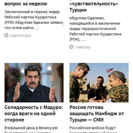
вопрос за неделю
«чувствительность»
Турции
Заключенный в тюрьму лидер
Рабочей партии Курдистана
Абдуллах Оджалан,
(РПК) Абдуллах Оджалан заявил,
находящийся в заключении
что готов найти......
лидер террористической
Рабочей партии Курдистана
9 АВГУСТА'2019
(РПК), ......
7 МАЯ'2019
Солидарность с Мадуро:
Россия готова
когда враги на одной
защищать Манбидж от
стороне
Турции — СМИ
Вчерашний день в Венесуэле
Российские войска будут
был отмечен как никогда
защищать спорный город