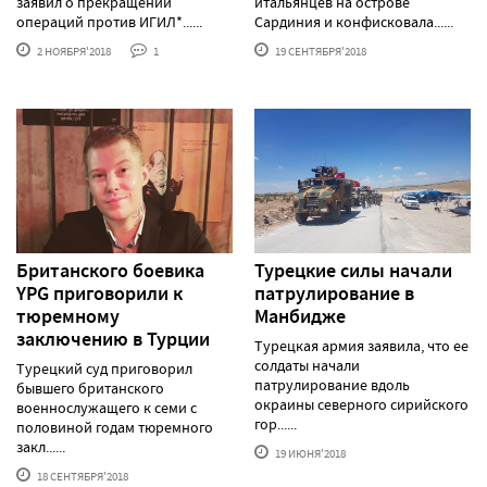
заявил о прекращении
итальянцев на острове
операций против ИГИЛ*......
Сардиния и конфисковала......
2 НОЯБРЯ'2018
1
19 СЕНТЯБРЯ'2018
Британского боевика
Турецкие силы начали
YPG приговорили к
патрулирование в
тюремному
Манбидже
заключению в Турции
Турецкая армия заявила, что ее
солдаты начали
Турецкий суд приговорил
патрулирование вдоль
бывшего британского
окраины северного сирийского
военнослужащего к семи с
гор......
половиной годам тюремного
закл......
19 ИЮНЯ'2018
18 СЕНТЯБРЯ'2018