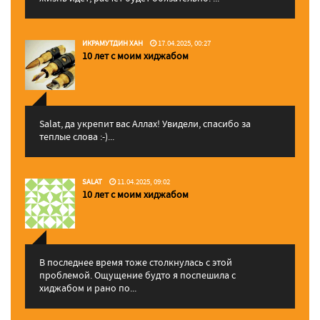
ИКРАМУТДИН ХАН
17.04.2025, 00:27
10 лет с моим хиджабом
Salat, да укрепит вас Аллаx! Увидели, спасибо за
теплые слова :-)...
SALAT
11.04.2025, 09:02
10 лет с моим хиджабом
В последнее время тоже столкнулась с этой
проблемой. Ощущение будто я поспешила с
хиджабом и рано по...