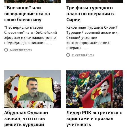
"Внезапно" или
Три фазы турецкого
возвращение пса на
плана по операции в
свою блевотину
Сирии
"Пес вернулся к своей
Каков план Турции в Сирии?
блевотине" - этот библейский
Турецкий военный аналитик,
афоризм максимально точно
бывший участник
подходит для описания ......
контртеррористических
операци......
14 ОКТЯБРЯ'2019
11 ОКТЯБРЯ'2019
Абдуллах Оджалан
Лидер РПК встретился с
заявил, что готов
юристами и призвал
решить курдский
учитывать