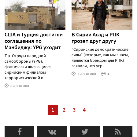
США и Турция достигли
В Сирии Асад и РПК
соглашения по
грозят друг другу
Манбиджу: YPG уходит
"Сирийские демократические
силы" (которые, как мы знаем,
Т.н. Отряды народной
являются брендом для РПК)
самообороны (YPG),
заявили, что угр......
фактически являющиеся
сирийским филиалом
1 ИЮНЯ'2018
4
террористической о......
6 ИЮНЯ'2018
1
2
3
4