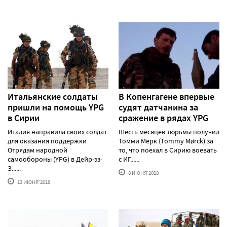
Итальянские солдаты
В Копенгагене впервые
пришли на помощь YPG
судят датчанина за
в Сирии
сражение в рядах YPG
Италия направила своих солдат
Шесть месяцев тюрьмы получил
для оказания поддержки
Томми Мёрк (Tommy Mørck) за
Отрядам народной
то, что поехал в Сирию воевать
самообороны (YPG) в Дейр-эз-
с ИГ......
З......
8 ИЮНЯ'2018
13 ИЮНЯ'2018