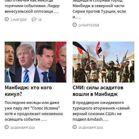
горячими событиями. Лидер
Манбидж в северной части
венесуэльской оппозици......
Сирии против Турции, если
и......
1 МАЯ'2019
18
14 МАРТА'2019
Манбидж: кто кого
СМИ: силы асадитов
кинул?
вошли в Манбидж
Последние месяцы или даже
В преддверие ожидаемого
уже пару лет "Голос Ислама"
турецкого вторжения «самый
хотя и продолжает неизменно
верный союзник США» не
освещать события ......
подвел &mdash......
28 ДЕКАБРЯ'2018
28 ДЕКАБРЯ'2018