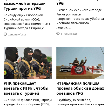
возможной операции
YPG
Турции против YPG
В северном сирийском городе
Ракка усилилась
Командующий Cвободной
напряженность после убийства
Cирийской армии (ССА),
местного племенного
совершившей два совместных с
лидера......
Турцией похода в Сирии, с......
5 НОЯБРЯ'2018
12 НОЯБРЯ'2018
РПК прекращает
Итальянская полиция
воевать с ИГИЛ, чтобы
провела обыски в домах
воевать с Турцией
боевиков YPG
Сирийский филиал РПК, Отряды
В субботу, 15 сентября,
народной самообороны (YPG),
полиция провела обыски у трех