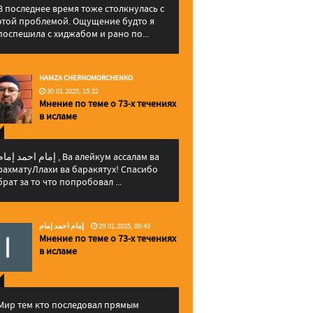
В последнее время тоже столкнулась с
этой проблемой. Ощущение будто я
поспешила с хиджабом и рано по...
HAMZA CHERNOMORCHENKO
30.01.2025, 15:22
Мнение по теме о 73-х течениях
в исламе
إمام احمد إما , Ва алейкум ассалам ва
рахматуЛлахи ва баракятух! Спасибо
брат за то что попробовал ...
إمام احمد إمام
29.01.2025, 00:43
Мнение по теме о 73-х течениях
в исламе
Мир тем кто последовал прямым