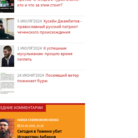
кто и что за этим стоит?
5 ИЮЛЯ'2024
Хусейн Джамбетов -
православный русский патриот
чеченского происхождения
1 ИЮЛЯ'2024
К успешным
мусульманам: прошло время
петлять
24 ИЮНЯ'2024
Посеявший ветер
пожинает бурю
ЕДНИЕ КОММЕНТАРИИ
HAMZA CHERNOMORCHENKO
03.06.2026, 23:29
Сегодня в Тюмени убит
Исомитдин Акбаров