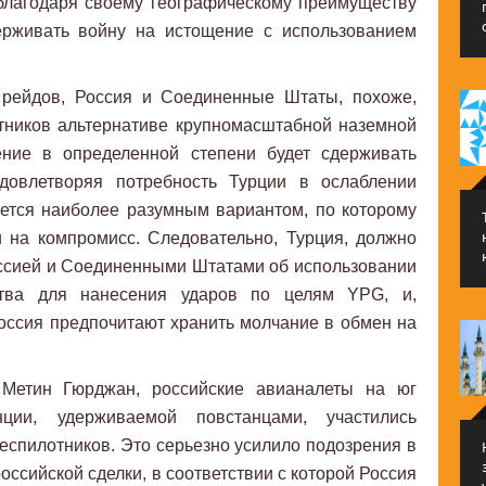
благодаря своему географическому преимуществу
ерживать войну на истощение с использованием
 рейдов, Россия и Соединенные Штаты, похоже,
тников альтернативе крупномасштабной наземной
ение в определенной степени будет сдерживать
довлетворяя потребность Турции в ослаблении
ется наиболее разумным вариантом, по которому
 на компромисс. Следовательно, Турция, должно
оссией и Соединенными Штатами об использовании
ства для нанесения ударов по целям YPG, и,
ссия предпочитают хранить молчание в обмен на
т Метин Гюрджан, российские авианалеты на юг
нции, удерживаемой повстанцами, участились
еспилотников. Это серьезно усилило подозрения в
ссийской сделки, в соответствии с которой Россия