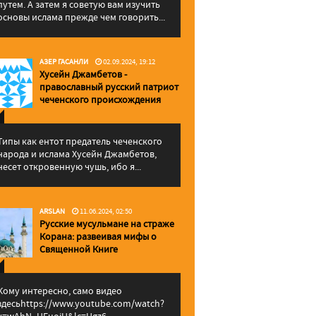
путем. А затем я советую вам изучить
основы ислама прежде чем говорить...
АЗЕР ГАСАНЛИ
02.09.2024, 19:12
Хусейн Джамбетов -
православный русский патриот
чеченского происхождения
Типы как ентот предатель чеченского
народа и ислама Хусейн Джамбетов,
несет откровенную чушь, ибо я...
ARSLAN
11.06.2024, 02:50
Русские мусульмане на страже
Корана: pазвеивая мифы о
Священной Книге
Кому интересно, само видео
здесьhttps://www.youtube.com/watch?