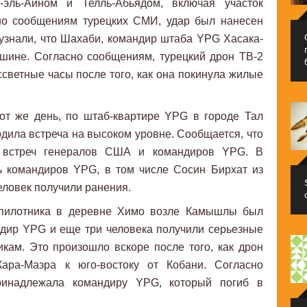
эль-Айном и Телль-Абьядом, включая участок
сно сообщениям турецких СМИ, удар был нанесен
 узнали, что Шахаби, командир штаба YPG Хасака-
шине. Согласно сообщениям, турецкий дрон TB-2
ссветные часы после того, как она покинула жилые
от же день, по штаб-квартире YPG в городе Тал
ходила встреча на высоком уровне. Сообщается, что
 встреч генералов США и командиров YPG. В
ь командиров YPG, в том числе Сосин Бирхат из
еловек получили ранения.
еспилотника в деревне Химо возле Камышлы был
ндир YPG и еще три человека получили серьезные
кам. Это произошло вскоре после того, как дрон
ара-Мазра к юго-востоку от Кобани. Согласно
ринадлежала командиру YPG, который погиб в