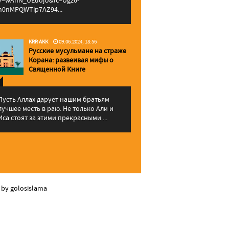
v=wAhN_UEuojU&lc=Ugz6-
h0nMPQWTip7AZ94...
KRR AKK
09.06.2024, 18:56
Русские мусульмане на страже
Корана: pазвеивая мифы о
Священной Книге
Пусть Аллах дарует нашим братьям
лучшее месть в раю. Не только Али и
Иса стоят за этими прекрасными ...
 by golosislama