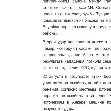
приграничном районе между Рас-
стратегического шоссе M4. Согла
после того, как спецслужбы Турции
Камышлы, выехал из Хасаки на ма
Bayraktar поразил машину в предра
районы.
Второй удар последовал позже в т
Тамер, к северу от Хасаки, где про
в прошлом здание было местом
результате нападения погибли сем
женского отделения YPG, и девять ч
22 августа в результате атаки б
уничтожен автомобиль, погиб кома
ранения, согласно местным источни
поразил автомобиль в деревне К
источникам в Анкаре, машина п
результате удара.