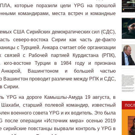
БПЛА, которые поразили цели YPG на прошлой
енными командирами, места встреч и командные
емых США Сирийских демократических сил (СДС),
асть северо-востока Сирии как часть де-факто
аницы с Турцией. Анкара считает обе организации
х связей с Рабочей партией Курдистана (РПК),
 юго-востоке Турции в 1984 году и признана
й Анкарой, Вашингтоном и большей частью
о Вашингтон проводит различие между РПК и СДС,
в Сирии.
ль YPG на дороге Камышлы-Амуда 19 августа, в
н Шахаби, старший полевой командир, известный
ПОСЛ
член военного совета YPG и их водитель. Это была
PG после операции «Источник мира» осенью 2019
ые сирийские повстанцы вырвали контроль у YPG в