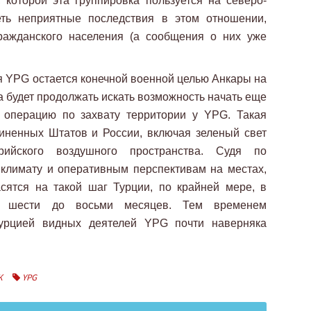
 которой эта группировка пользуется на северо-
еть неприятные последствия в этом отношении,
ражданского населения (а сообщения о них уже
я YPG остается конечной военной целью Анкары на
на будет продолжать искать возможность начать еще
 операцию по захвату территории у YPG. Такая
иненных Штатов и России, включая зеленый свет
рийского воздушного пространства. Судя по
климату и оперативным перспективам на местах,
сятся на такой шаг Турции, по крайней мере, в
от шести до восьми месяцев. Тем временем
урцией видных деятелей YPG почти наверняка
К
YPG