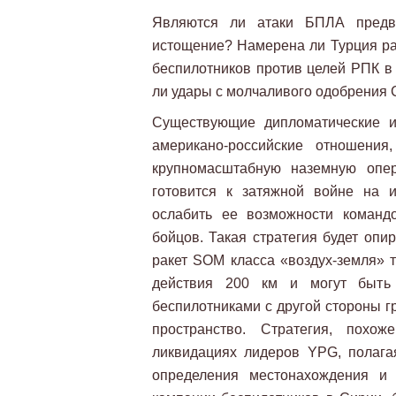
Являются ли атаки БПЛА предве
истощение? Намерена ли Турция ра
беспилотников против целей РПК в
ли удары с молчаливого одобрения
Существующие дипломатические и
американо-российские отношени
крупномасштабную наземную опер
готовится к затяжной войне на 
ослабить ее возможности команд
бойцов. Такая стратегия будет опи
ракет SOM класса «воздух-земля» т
действия 200 км и могут быть
беспилотниками с другой стороны г
пространство. Стратегия, похож
ликвидациях лидеров YPG, полага
определения местонахождения и 