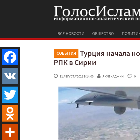
ВСЕ НОВОСТИ
ОБЩЕСТВО
ПОЛИТИ
Турция начала н
СОБЫТИЯ
РПК в Сирии
Facebook
 31 АВГУСТА'2021 В 14:00
ЯКУБ ХАДЖИЧ
 0
VK
Twitter
Odnoklassniki