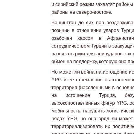
и сирийский режим захватят районы
районы на северо-востоке.
Вашингтон до сих пор воздерживал
позиции в отношении ударов Турци
озабочен хаосом в Афганиста
сотрудничеством Турции в эвакуации
развязать руки для авиаударов как 
обмен на поддержку, которую она п
Но может ли война на истощение ис
YPG и ее стремления к автономном
территория (населенными в основно
на истощение Турция, безу
высокопоставленных фигур YPG, ос
мобильность, нарушить логистичес
рядах YPG, но она вряд ли может 
территориализировать их политиче