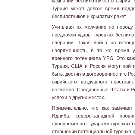
кампании беспилотников в Сирии, 
Турция может долгое время подд
беспилотников и крылатых ракет.
Учитывая их молчание по поводу
предпочли удары турецких беспило
операции. Такая война на истощ
напряженность, в то же время у
военного потенциала YPG. Это каж
Турция, США и Россия могут пойти
быть, достигла договоренности с Р
сирийского воздушного простран
возможно, Соединенные Штаты и Ро
успехи в других местах.
Примечательно, что как замечае
Идлиба, северо-западной прови
одновременно с ударами турецких б
отношении потенциальной турецко-ро