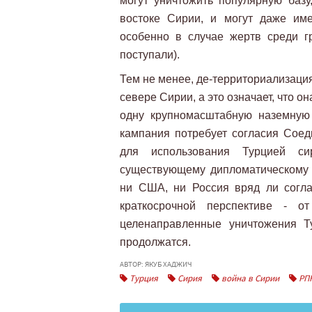
могут уничтожить популярную базу,
востоке Сирии, и могут даже им
особенно в случае жертв среди г
поступали).
Тем не менее, де-территориализаци
севере Сирии, а это означает, что о
одну крупномасштабную наземную
кампания потребует согласия Соед
для использования Турцией си
существующему дипломатическому 
ни США, ни Россия вряд ли согла
краткосрочной перспективе - 
целенаправленные уничтожения Т
продолжатся.
АВТОР: ЯКУБ ХАДЖИЧ
Турция
Сирия
война в Сирии
РП