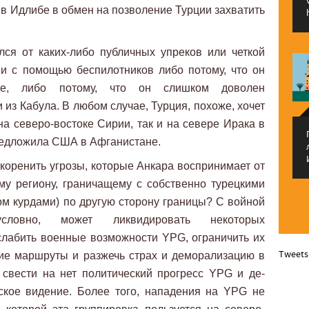
 в Идлибе в обмен на позволение Турции захватить
ся от каких-либо публичных упреков или четкой
и с помощью беспилотников либо потому, что он
не, либо потому, что он слишком доволен
 из Кабула. В любом случае, Турция, похоже, хочет
на северо-востоке Сирии, так и на севере Ирака в
редложила США в Афганистане.
коренить угрозы, которые Анкара воспринимает от
у региону, граничащему с собственно турецкими
м курдами) по другую сторону границы? С войной
словно, может ликвидировать некоторых
лабить военные возможности YPG, ограничить их
Tweets
кие маршруты и разжечь страх и деморализацию в
свести на нет политический прогресс YPG и де-
ское видение. Более того, нападения на YPG не