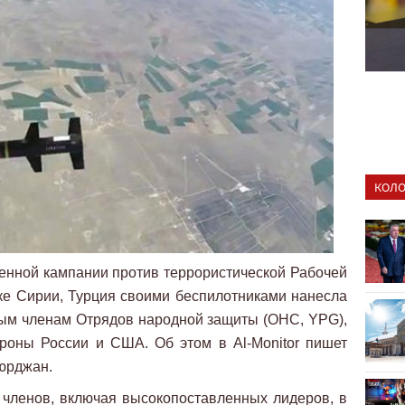
КОЛО
енной кампании против террористической Рабочей
ке Сирии, Турция своими беспилотниками нанесла
ым членам Отрядов народной защиты (ОНС, YPG),
ороны России и США. Об этом в Al-Monitor пишет
юрджан.
 членов, включая высокопоставленных лидеров, в