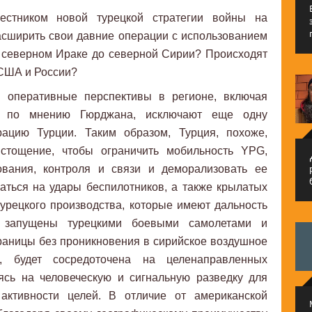
стником новой турецкой стратегии войны на
сширить свои давние операции с использованием
 северном Ираке до северной Сирии? Происходят
 США и России?
 оперативные перспективы в регионе, включая
я, по мнению Гюрджана, исключают еще одну
ацию Турции. Таким образом, Турция, похоже,
истощение, чтобы ограничить мобильность YPG,
م
ования, контроля и связи и деморализовать ее
раться на удары беспилотников, а также крылатых
урецкого производства, которые имеют дальность
 запущены турецкими боевыми самолетами и
раницы без проникновения в сирийское воздушное
е, будет сосредоточена на целенаправленных
ясь на человеческую и сигнальную разведку для
активности целей. В отличие от американской