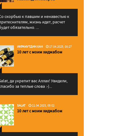
Со скорбью к павшим и ненавестью к
притеснителям, жизнь идет, расчет
будет обязательно. ...
ИКРАМУТДИН ХАН
17.04.2025, 00:27
10 лет с моим хиджабом
Salat, да укрепит вас Аллаx! Увидели,
спасибо за теплые слова :-)...
SALAT
11.04.2025, 09:02
10 лет с моим хиджабом