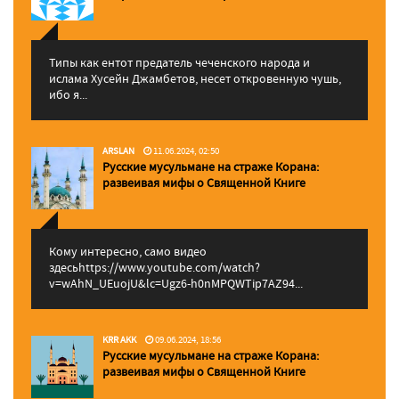
Типы как ентот предатель чеченского народа и
ислама Хусейн Джамбетов, несет откровенную чушь,
ибо я...
ARSLAN
11.06.2024, 02:50
Русские мусульмане на страже Корана:
pазвеивая мифы о Священной Книге
Кому интересно, само видео
здесьhttps://www.youtube.com/watch?
v=wAhN_UEuojU&lc=Ugz6-h0nMPQWTip7AZ94...
KRR AKK
09.06.2024, 18:56
Русские мусульмане на страже Корана:
pазвеивая мифы о Священной Книге