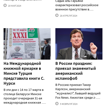
Садык аль-Гарьяни
охарактеризовал российское
20 МАЯ'2024
военное присутствие в......
28 АПРЕЛЯ'2024
На Международной
В России праздник:
книжной ярмарке в
приехал знаменитый
Минске Турция
американский
представила книги С.
исламофоб
Нурси
В Россию приехал Такер
Карлсон, американский
В эти дни с 14 по 17 марта в
"журналист", бывший ведущий
столице Беларуси Минске
Fox News. Ажиотаж среди z-......
проходит очередная 31-ая
международная книжная ......
5 ФЕВРАЛЯ'2024