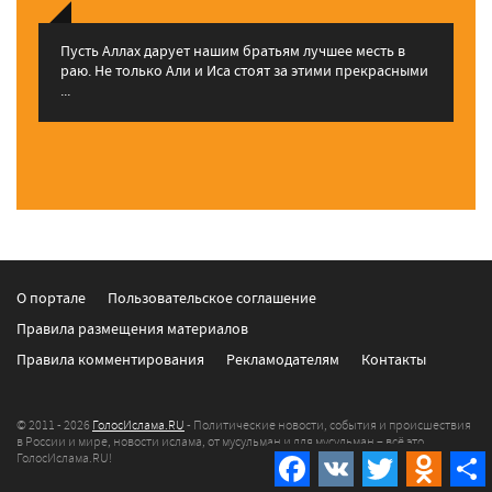
Пусть Аллах дарует нашим братьям лучшее месть в
раю. Не только Али и Иса стоят за этими прекрасными
...
О портале
Пользовательское соглашение
Правила размещения материалов
Правила комментирования
Рекламодателям
Контакты
© 2011 - 2026
ГолосИслама.RU
- Политические новости, события и происшествия
в России и мире, новости ислама, от мусульман и для мусульман – всё это
ГолосИслама.RU!
Facebook
VK
Twitter
Odnokla