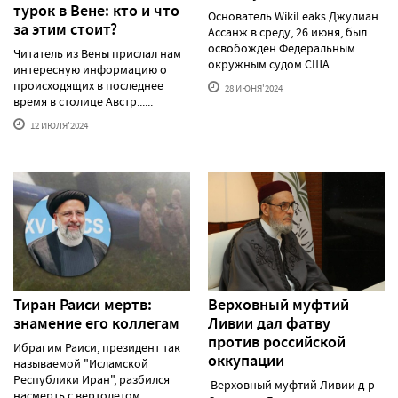
турок в Вене: кто и что
Основатель WikiLeaks Джулиан
за этим стоит?
Ассанж в среду, 26 июня, был
освобожден Федеральным
Читатель из Вены прислал нам
окружным судом США......
интересную информацию о
происходящих в последнее
28 ИЮНЯ'2024
время в столице Австр......
12 ИЮЛЯ'2024
Тиран Раиси мертв:
Верховный муфтий
знамение его коллегам
Ливии дал фатву
против российской
Ибрагим Раиси, президент так
оккупации
называемой "Исламской
Республики Иран", разбился
Верховный муфтий Ливии д-р
насмерть с вертолетом......