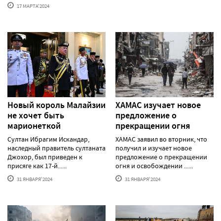
17 МАРТА'2024
Новый король Малайзии
ХАМАС изучает новое
не хочет быть
предложение о
марионеткой
прекращении огня
Султан Ибрагим Искандар,
ХАМАС заявил во вторник, что
наследный правитель султаната
получил и изучает новое
Джохор, был приведен к
предложение о прекращении
присяге как 17-й......
огня и освобождении ......
31 ЯНВАРЯ'2024
31 ЯНВАРЯ'2024