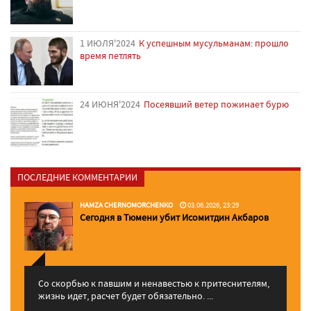
1 ИЮЛЯ'2024
К успешным мусульманам: прошло
время петлять
24 ИЮНЯ'2024
Посеявший ветер пожинает бурю
ПОСЛЕДНИЕ КОММЕНТАРИИ
HAMZA CHERNOMORCHENKO
03.06.2026, 23:29
Сегодня в Тюмени убит Исомитдин Акбаров
Со скорбью к павшим и ненавестью к притеснителям,
жизнь идет, расчет будет обязательно. ...