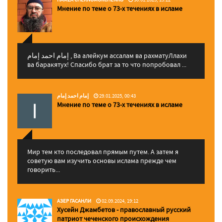
Мнение по теме о 73-х течениях в исламе
إمام احمد إمام , Ва алейкум ассалам ва рахматуЛлахи
ва баракятух! Спасибо брат за то что попробовал ...
إمام احمد إمام
29.01.2025, 00:43
Мнение по теме о 73-х течениях в исламе
Мир тем кто последовал прямым путем. А затем я
советую вам изучить основы ислама прежде чем
говорить...
АЗЕР ГАСАНЛИ
02.09.2024, 19:12
Хусейн Джамбетов - православный русский
патриот чеченского происхождения