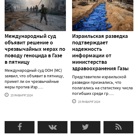
Международный суд
Израильская разведка
объявит решение о
подтверждает
чрезвычайных мерах по
надежность
поводу геноцида в Газе
информации от
в пятницу
министерства
здравоохранения Газы
Международный суд ООН (МС)
заявил, что объявит в пятницу,
Представители израильской
примет ли он чрезвычайные
разведки признались, что
меры против Изр......
полагались на статистику числа
погибших среди гр......
25 ЯНВАРЯ'2024
25 ЯНВАРЯ'2024