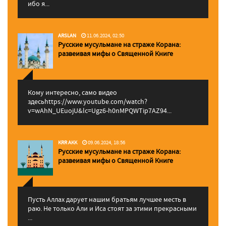
ибо я...
ARSLAN
11.06.2024, 02:50
Русские мусульмане на страже Корана:
pазвеивая мифы о Священной Книге
Кому интересно, само видео
здесьhttps://www.youtube.com/watch?
v=wAhN_UEuojU&lc=Ugz6-h0nMPQWTip7AZ94...
KRR AKK
09.06.2024, 18:56
Русские мусульмане на страже Корана:
pазвеивая мифы о Священной Книге
Пусть Аллах дарует нашим братьям лучшее месть в
раю. Не только Али и Иса стоят за этими прекрасными
...