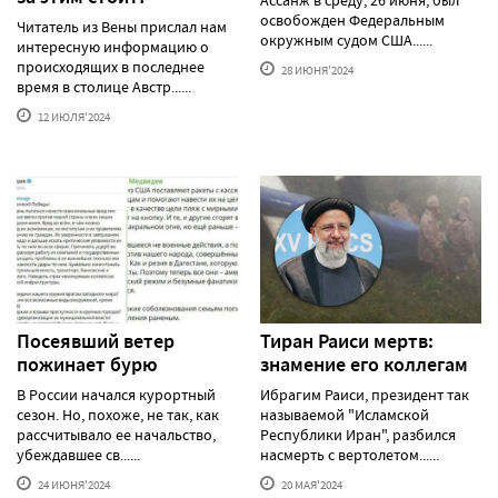
Ассанж в среду, 26 июня, был
освобожден Федеральным
Читатель из Вены прислал нам
окружным судом США......
интересную информацию о
происходящих в последнее
28 ИЮНЯ'2024
время в столице Австр......
12 ИЮЛЯ'2024
Посеявший ветер
Тиран Раиси мертв:
пожинает бурю
знамение его коллегам
В России начался курортный
Ибрагим Раиси, президент так
сезон. Но, похоже, не так, как
называемой "Исламской
рассчитывало ее начальство,
Республики Иран", разбился
убеждавшее св......
насмерть с вертолетом......
24 ИЮНЯ'2024
20 МАЯ'2024