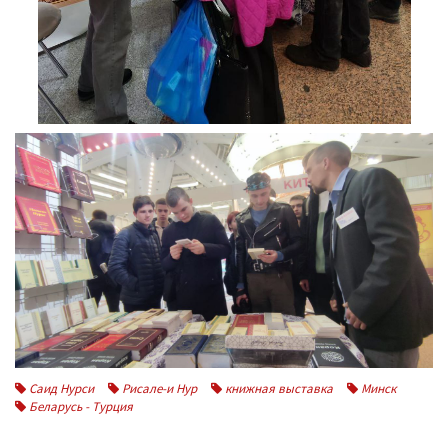
Саид Нурси
Рисале-и Нур
книжная выставка
Минск
Беларусь - Турция