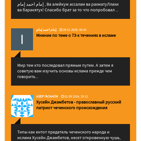
إمام احمد إمام , Ва алейкум ассалам ва рахматуЛлахи
ва баракятух! Спасибо брат за то что попробовал ...
إمام احمد إمام
29.01.2025, 00:43
Мнение по теме о 73-х течениях в исламе
Мир тем кто последовал прямым путем. А затем я
советую вам изучить основы ислама прежде чем
говорить...
АЗЕР ГАСАНЛИ
02.09.2024, 19:12
Хусейн Джамбетов - православный русский
патриот чеченского происхождения
Типы как ентот предатель чеченского народа и
ислама Хусейн Джамбетов, несет откровенную чушь,