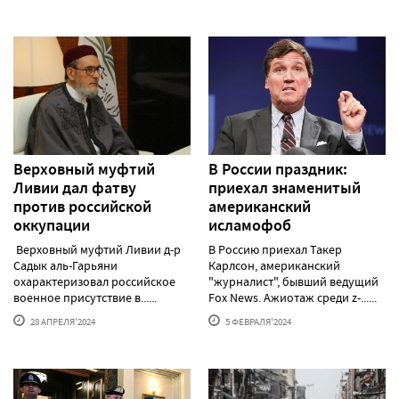
Верховный муфтий
В России праздник:
Ливии дал фатву
приехал знаменитый
против российской
американский
оккупации
исламофоб
Верховный муфтий Ливии д-р
В Россию приехал Такер
Садык аль-Гарьяни
Карлсон, американский
охарактеризовал российское
"журналист", бывший ведущий
военное присутствие в......
Fox News. Ажиотаж среди z-......
28 АПРЕЛЯ'2024
5 ФЕВРАЛЯ'2024