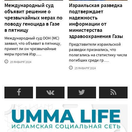
Международный суд
Израильская разведка
объявит решение о
подтверждает
чрезвычайных мерах по
надежность
поводу геноцида в Газе
информации от
в пятницу
министерства
здравоохранения Газы
Международный суд ООН (МС)
заявил, что объявит в пятницу,
Представители израильской
примет ли он чрезвычайные
разведки признались, что
меры против Изр......
полагались на статистику числа
погибших среди гр......
25 ЯНВАРЯ'2024
25 ЯНВАРЯ'2024