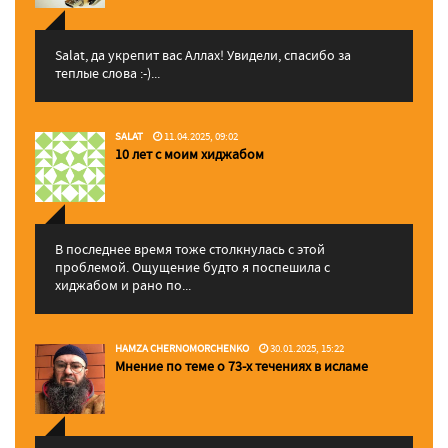
Salat, да укрепит вас Аллаx! Увидели, спасибо за
теплые слова :-)...
SALAT
11.04.2025, 09:02
10 лет с моим хиджабом
В последнее время тоже столкнулась с этой
проблемой. Ощущение будто я поспешила с
хиджабом и рано по...
HAMZA CHERNOMORCHENKO
30.01.2025, 15:22
Мнение по теме о 73-х течениях в исламе