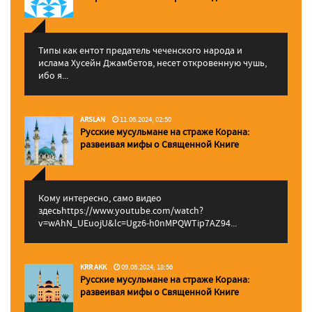
Типы как ентот предатель чеченского народа и
ислама Хусейн Джамбетов, несет откровенную чушь,
ибо я...
ARSLAN
11.06.2024, 02:50
Русские мусульмане на страже Корана:
pазвеивая мифы о Священной Книге
Кому интересно, само видео
здесьhttps://www.youtube.com/watch?
v=wAhN_UEuojU&lc=Ugz6-h0nMPQWTip7AZ94...
KRR AKK
09.06.2024, 18:56
Русские мусульмане на страже Корана:
pазвеивая мифы о Священной Книге