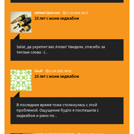
ИКРАМУТДИН ХАН
17.04.2025, 00:27
10 лет с моим хиджабом
Salat, да укрепит вас Аллаx! Увидели, спасибо за
теплые слова :-)...
SALAT
11.04.2025, 09:02
10 лет с моим хиджабом
В последнее время тоже столкнулась с этой
проблемой. Ощущение будто я поспешила с
хиджабом и рано по...