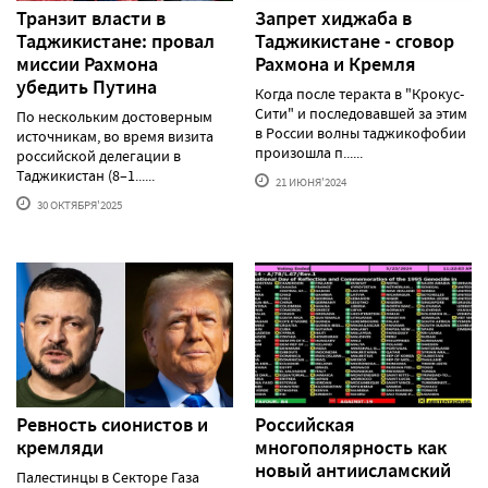
Транзит власти в
Запрет хиджаба в
Таджикистане: провал
Таджикистане - сговор
миссии Рахмона
Рахмона и Кремля
убедить Путина
Когда после теракта в "Крокус-
Сити" и последовавшей за этим
По нескольким достоверным
в России волны таджикофобии
источникам, во время визита
произошла п......
российской делегации в
Таджикистан (8–1......
21 ИЮНЯ'2024
30 ОКТЯБРЯ'2025
Ревность сионистов и
Российская
кремляди
многополярность как
новый антиисламский
Палестинцы в Секторе Газа