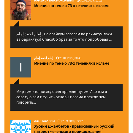
HAMZA CHERNOMORCHENKO
30.01.2025, 15:22
Мнение по теме о 73-х течениях в исламе
إمام احمد إمام , Ва алейкум ассалам ва рахматуЛлахи
ва баракятух! Спасибо брат за то что попробовал ...
إمام احمد إمام
29.01.2025, 00:43
Мнение по теме о 73-х течениях в исламе
Мир тем кто последовал прямым путем. А затем я
советую вам изучить основы ислама прежде чем
говорить...
АЗЕР ГАСАНЛИ
02.09.2024, 19:12
Хусейн Джамбетов - православный русский
патриот чеченского происхождения