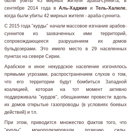
были убиты 43 мирных жителя араба-суннита, в
сентябре 2014 года в
Аль-Хаджие
и
Тель-Халиле
,
когда были убиты 42 мирных жителя - араба-суннита.
С 2015 года "курды" начали массовое изгнание арабов-
суннитов из захваченных ими территорий,
сопровождающееся разрушением их домов
бульдозерами. Это имело место в 29 населенных
пунктах на севере Сирии.
Арабское и иное некурдское население изгонялось
прямыми угрозами, распространением слухов о том,
что его территории будут бомбиться Западной
коалицией, которая на тот момент активно
поддерживала "курдов", обещаниями провести вдоль
их домов открытые газопроводы (в условиях боевых
действий) и т.п.
При этом, приводится множество фактов того, что
"курды" монополизировали позицию силы,