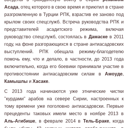
Асада
, отец которого в свою время и приютил в стране
разгромленную в Турции РПК, взрастив ее заново под
крылом своих спецслужб. Встреча руководства РПК и
представителей асадитского режима, включая
руководство спецслужб, состоялась в
Дамаске
в 2011
году, на фоне разгорающихся в стране антиасадовских
выступлений. РПК обещала режиму-благодетелю
помочь ему, что и делало, в частности, до 2013 года
включительно, когда его боевики принимали участие в
противостоянии антиасадовским силам в
Амоуде
,
Камышлы
и
Хасаке
.
С 2013 года начинаются уже этнические чистки
"курдами" арабов на севере Сирии, настроенных к
тому времени уже поголовно антиасадовски. Первые
прецеденты таковых имели место в ноябре 2013 в
Аль-Агибише
, в феврале 2014 в
Тель-Браке
, когда