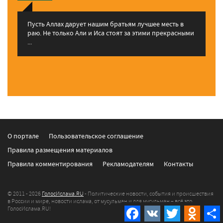
Пусть Аллах дарует нашим братьям лучшее месть в
раю. Не только Али и Иса стоят за этими прекрасными
...
О портале
Пользовательское соглашение
Правила размещения материалов
Правила комментирования
Рекламодателям
Контакты
© 2011 - 2026
ГолосИслама.RU
- Политические новости, события и происшествия
в России и мире, новости ислама, от мусульман и для мусульман – всё это
ГолосИслама.RU!
Facebook
VK
Twitter
Odnokla