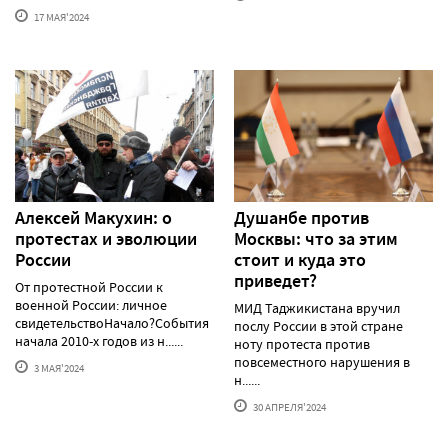
17 МАЯ'2024
Алексей Макуxин: о
Душанбе против
протестаx и эволюции
Москвы: что за этим
России
стоит и куда это
приведет?
От протестной России к
военной России: личное
МИД Таджикистана вручил
свидетельствоНачало?События
послу России в этой стране
начала 2010-х годов из н......
ноту протеста против
повсеместного нарушения в
3 МАЯ'2024
н......
30 АПРЕЛЯ'2024