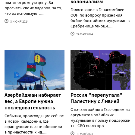
колониализм
платят огромную цену. За
просчеты своих лидеров, за то,
Голосование в Генассамблее
что их используют......
ООН по вопросу признания
бойни боснийских мусульман в
3 ИЮНЯ'2024
Сребренице геноци......
24 МАЯ'2024
Азербайджан набирает
Россия "перепутала"
вес, а Европе нужна
Палестину с Ливией
последовательность
С начала войны в Газе одним из
аргументов роZийских
События, происходящие сейчас
муZульман в пользу поддержки
в Новой Каледонии, где
т.н. СВО стала про......
французские власти обвинили
в причастности к ид......
10 МАЯ'2024