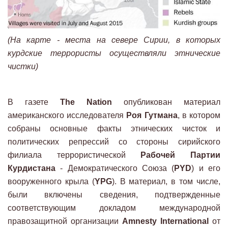
(На карте - места на севере Сирии, в которых
курдские террористы осуществляли этнические
чистки)
В газете
The Nation
опубликован материал
американского исследователя
Роя Гутмана
, в котором
собраны основные факты этнических чисток и
политических репрессий со стороны сирийского
филиала террористической
Рабочей Партии
Курдистана
- Демократического Союза (
PYD
) и его
вооруженного крыла (
YPG
). В материал, в том числе,
были включены сведения, подтвержденные
соответствующим докладом международной
правозащитной организации
Amnesty International
от