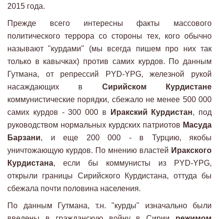
2015 года.
Прежде всего интересны факты массового
политического террора со стороны тех, кого обычно
называют "курдами" (мы всегда пишем про них так
только в кавычках) против самих курдов. По данным
Гутмана, от репрессий PYD-YPG, железной рукой
насаждающих в
Сирийском Курдистане
коммунистические порядки, сбежало не менее 500 000
самих курдов - 300 000 в
Иракский Курдистан
, под
руководством нормальных курдских патриотов
Масуда
Барзани
, и еще 200 000 - в Турцию, якобы
уничтожающую курдов. По мнению властей
Иракского
Курдистана
, если бы коммунисты из PYD-YPG,
открыли границы Сирийского Курдистана, оттуда бы
сбежала почти половина населения.
По данным Гутмана, т.н. "курды" изначально были
введены в гражданскую войну в Сирии
режимом