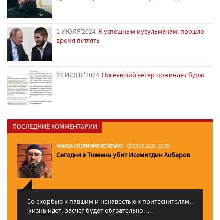
1 ИЮЛЯ'2024
К успешным мусульманам: прошло
время петлять
24 ИЮНЯ'2024
Посеявший ветер пожинает бурю
ПОСЛЕДНИЕ КОММЕНТАРИИ
HAMZA CHERNOMORCHENKO
03.06.2026, 23:29
Сегодня в Тюмени убит Исомитдин Акбаров
Со скорбью к павшим и ненавестью к притеснителям,
жизнь идет, расчет будет обязательно. ...