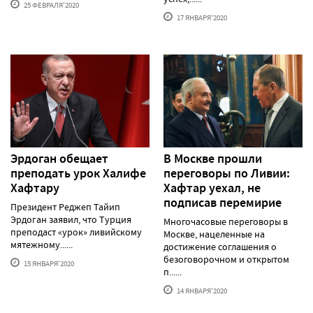
25 ФЕВРАЛЯ'2020
17 ЯНВАРЯ'2020
Эрдоган обещает
В Москве прошли
преподать урок Халифе
переговоры по Ливии:
Хафтару
Хафтар уехал, не
подписав перемирие
Президент Реджеп Тайип
Эрдоган заявил, что Турция
Многочасовые переговоры в
преподаст «урок» ливийскому
Москве, нацеленные на
мятежному......
достижение соглашения о
безоговорочном и открытом
15 ЯНВАРЯ'2020
п......
14 ЯНВАРЯ'2020