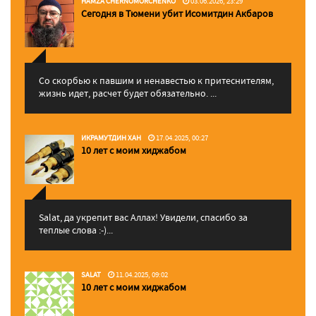
HAMZA CHERNOMORCHENKO
03.06.2026, 23:29
Сегодня в Тюмени убит Исомитдин Акбаров
Со скорбью к павшим и ненавестью к притеснителям,
жизнь идет, расчет будет обязательно. ...
ИКРАМУТДИН ХАН
17.04.2025, 00:27
10 лет с моим хиджабом
Salat, да укрепит вас Аллаx! Увидели, спасибо за
теплые слова :-)...
SALAT
11.04.2025, 09:02
10 лет с моим хиджабом