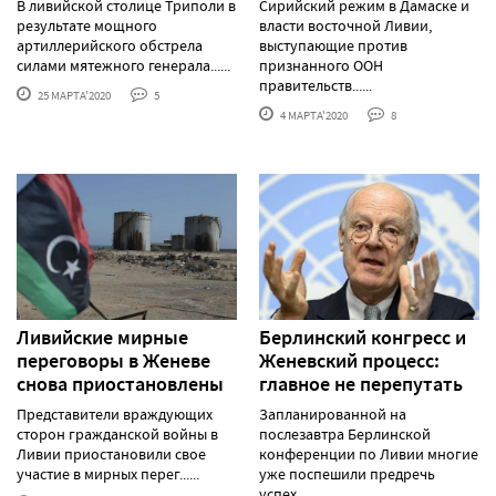
В ливийской столице Триполи в
Сирийский режим в Дамаске и
результате мощного
власти восточной Ливии,
артиллерийского обстрела
выступающие против
силами мятежного генерала......
признанного ООН
правительств......
25 МАРТА'2020
5
4 МАРТА'2020
8
Ливийские мирные
Берлинский конгресс и
переговоры в Женеве
Женевский процесс:
снова приостановлены
главное не перепутать
Представители враждующих
Запланированной на
сторон гражданской войны в
послезавтра Берлинской
Ливии приостановили свое
конференции по Ливии многие
участие в мирных перег......
уже поспешили предречь
успех,......