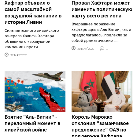
Хафтар объявил о
Провал Хафтара может
самой масштабной
изменить политическую
воздушной кампании в
карту всего региона
истории Ливии
Вчерашнее поражение
хафтаровцев в Аль-Ватии, как и
Силы мятежного ливийского
предполагалось, повлекло за
генерала Халифы Хафтара
собой драматические ......
объявили о «воздушной
кампании» проти......
20 МАЯ'2020
1
22 МАЯ'2020
Взятие "Аль-Ватии" -
Король Марокко
переломный момент в
отклонил "заманчивое
ливийской войне
предложение" ОАЭ по
поддержке Хафтара