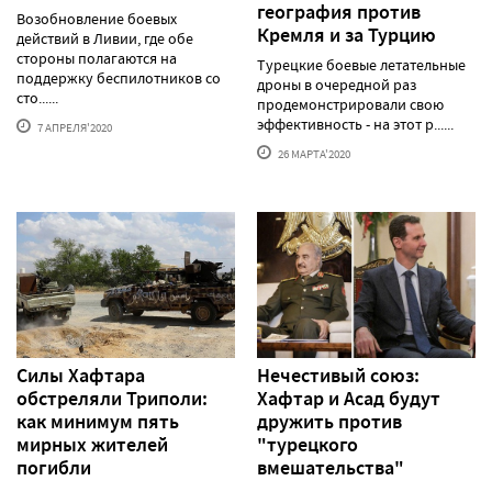
география против
Возобновление боевых
Кремля и за Турцию
действий в Ливии, где обе
стороны полагаются на
Турецкие боевые летательные
поддержку беспилотников со
дроны в очередной раз
сто......
продемонстрировали свою
эффективность - на этот р......
7 АПРЕЛЯ'2020
26 МАРТА'2020
Силы Хафтара
Нечестивый союз:
обстреляли Триполи:
Хафтар и Асад будут
как минимум пять
дружить против
мирных жителей
"турецкого
погибли
вмешательства"