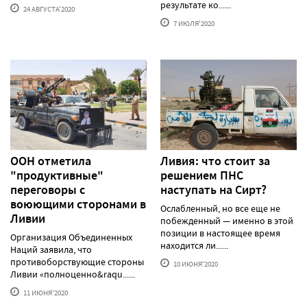
результате ко......
24 АВГУСТА'2020
7 ИЮЛЯ'2020
ООН отметила
Ливия: что стоит за
"продуктивные"
решением ПНС
переговоры с
наступать на Сирт?
воюющими сторонами в
Ослабленный, но все еще не
Ливии
побежденный — именно в этой
позиции в настоящее время
Организация Объединенных
находится ли......
Наций заявила, что
противоборствующие стороны
10 ИЮНЯ'2020
Ливии «полноценно&raqu......
11 ИЮНЯ'2020