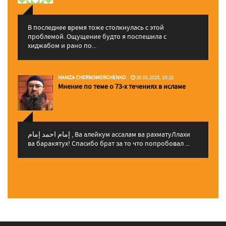
В последнее время тоже столкнулась с этой
проблемой. Ощущение будто я поспешила с
хиджабом и рано по...
HAMZA CHERNOMORCHENKO
30.01.2025, 15:22
Мнение по теме о 73-х течениях в исламе
إمام احمد إمام , Ва алейкум ассалам ва рахматуЛлахи
ва баракятух! Спасибо брат за то что попробовал ...