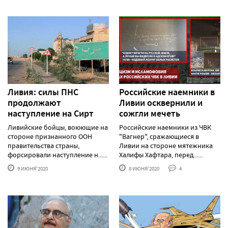
Ливия: силы ПНС
Российские наемники в
продолжают
Ливии осквернили и
наступление на Сирт
сожгли мечеть
Ливийские бойцы, воюющие на
Российские наемники из ЧВК
стороне признанного ООН
"Вагнер", сражающиеся в
правительства страны,
Ливии на стороне мятежника
форсировали наступление н......
Халифы Хафтара, перед......
9 ИЮНЯ'2020
8 ИЮНЯ'2020
4