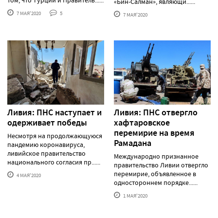
«Бин-Салман», являющи......
7 МАЯ'2020
5
7 МАЯ'2020
Ливия: ПНС наступает и
Ливия: ПНС отвергло
одерживает победы
хафтаровское
перемирие на время
Несмотря на продолжающуюся
Рамадана
пандемию коронавируса,
ливийское правительство
Международно признанное
национального согласия пр......
правительство Ливии отвергло
перемирие, объявленное в
4 МАЯ'2020
одностороннем порядке......
1 МАЯ'2020