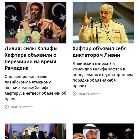
Ливия: силы Халифы
Хафтар объявил себя
Хафтара объявили о
диктатором Ливии
перемирии на время
Ливийский мятежный
Рамадана
командир Халифа Хафтар в
понедельник в одностороннем
Ополченцы, лояльные
порядке объявил себя
ливийскому мятежному
правит......
военачальнику Халифе
Хафтару, в четверг объявили об
28 АПРЕЛЯ'2020
одност......
30 АПРЕЛЯ'2020