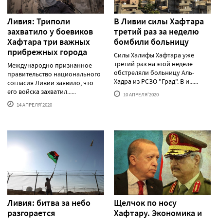
Ливия: Триполи
В Ливии силы Хафтара
захватило у боевиков
третий раз за неделю
Хафтара три важных
бомбили больницу
прибрежных города
Силы Халифы Хафтара уже
третий раз на этой неделе
Международно признанное
обстреляли больницу Аль-
правительство национального
Хадра из РСЗО "Град". В и......
согласия Ливии заявило, что
его войска захватил......
10 АПРЕЛЯ'2020
14 АПРЕЛЯ'2020
Ливия: битва за небо
Щелчок по носу
разгорается
Хафтару. Экономика и