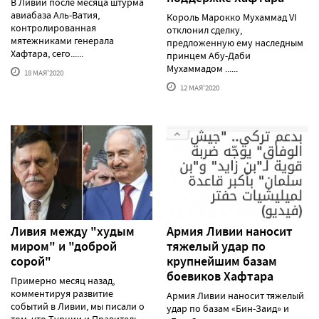
В Ливии после месяца штурма
авиабаза Аль-Ватия,
Король Марокко Мухаммад VI
контролированная
отклонил сделку,
мятежниками генерала
предложенную ему наследным
Хафтара, сего......
принцем Абу-Даби
Мухаммадом ......
18 МАЯ'2020
12 МАЯ'2020
Ливия между "худым
Армия Ливии наносит
миром" и "доброй
тяжелый удар по
сорой"
крупнейшим базам
боевиков Хафтара
Примерно месяц назад,
комментируя развитие
Армия Ливии наносит тяжелый
событий в Ливии, мы писали о
удар по базам «Бин-Заид» и
том, что Турции и Правитель......