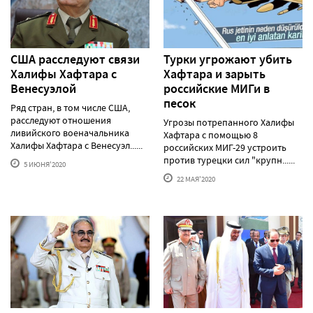
США расследуют связи
Турки угрожают убить
Халифы Хафтара с
Хафтара и зарыть
Венесуэлой
российские МИГи в
песок
Ряд стран, в том числе США,
расследуют отношения
Угрозы потрепанного Халифы
ливийского военачальника
Хафтара с помощью 8
Халифы Хафтара с Венесуэл......
российских МИГ-29 устроить
против турецки сил "крупн......
5 ИЮНЯ'2020
22 МАЯ'2020