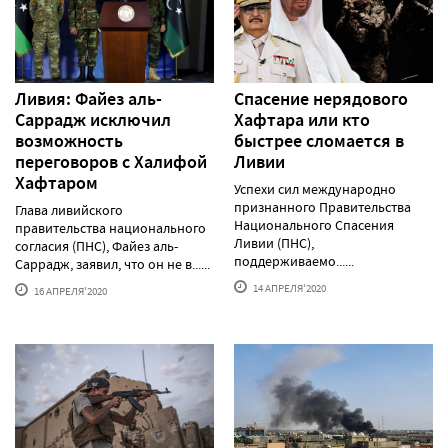
Ливия: Файез аль-
Спасение нерядового
Саррадж исключил
Хафтара или кто
возможность
быстрее сломается в
переговоров с Халифой
Ливии
Хафтаром
Успехи сил международно
признанного Правительства
Глава ливийского
Национального Спасения
правительства национального
Ливии (ПНС),
согласия (ПНС), Файез аль-
поддерживаемо......
Саррадж, заявил, что он не в......
14 АПРЕЛЯ'2020
16 АПРЕЛЯ'2020