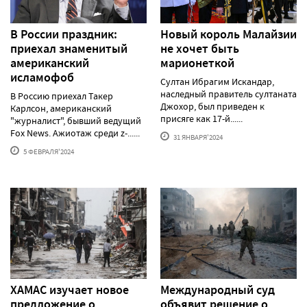
В России праздник:
Новый король Малайзии
приехал знаменитый
не хочет быть
американский
марионеткой
исламофоб
Султан Ибрагим Искандар,
наследный правитель султаната
В Россию приехал Такер
Джохор, был приведен к
Карлсон, американский
присяге как 17-й......
"журналист", бывший ведущий
Fox News. Ажиотаж среди z-......
31 ЯНВАРЯ'2024
5 ФЕВРАЛЯ'2024
ХАМАС изучает новое
Международный суд
предложение о
объявит решение о