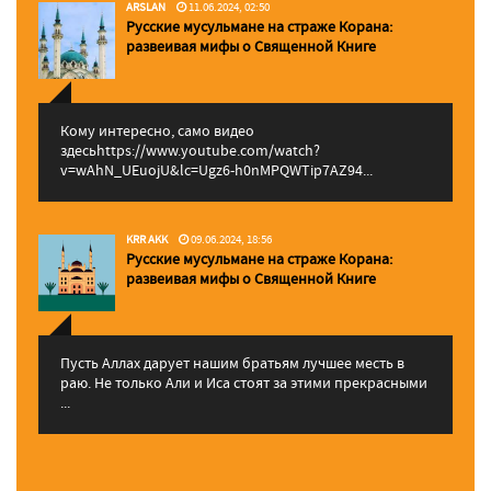
ARSLAN
11.06.2024, 02:50
Русские мусульмане на страже Корана:
pазвеивая мифы о Священной Книге
Кому интересно, само видео
здесьhttps://www.youtube.com/watch?
v=wAhN_UEuojU&lc=Ugz6-h0nMPQWTip7AZ94...
KRR AKK
09.06.2024, 18:56
Русские мусульмане на страже Корана:
pазвеивая мифы о Священной Книге
Пусть Аллах дарует нашим братьям лучшее месть в
раю. Не только Али и Иса стоят за этими прекрасными
...