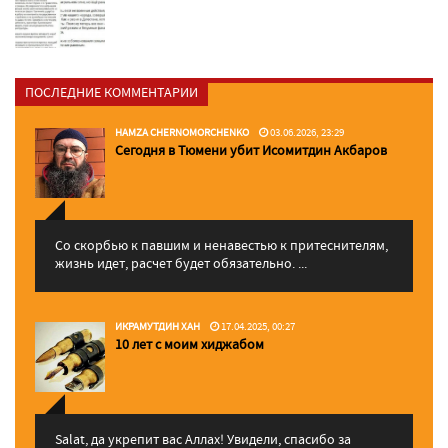
ПОСЛЕДНИЕ КОММЕНТАРИИ
HAMZA CHERNOMORCHENKO
03.06.2026, 23:29
Сегодня в Тюмени убит Исомитдин Акбаров
Со скорбью к павшим и ненавестью к притеснителям,
жизнь идет, расчет будет обязательно. ...
ИКРАМУТДИН ХАН
17.04.2025, 00:27
10 лет с моим хиджабом
Salat, да укрепит вас Аллаx! Увидели, спасибо за