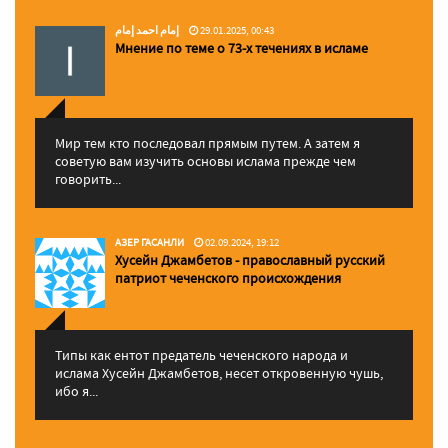
إمام احمد إمام
29.01.2025, 00:43
Мнение по теме о 73-х течениях в исламе
Мир тем кто последовал прямым путем. А затем я
советую вам изучить основы ислама прежде чем
говорить...
АЗЕР ГАСАНЛИ
02.09.2024, 19:12
Хусейн Джамбетов - православный русский
патриот чеченского происхождения
Типы как ентот предатель чеченского народа и
ислама Хусейн Джамбетов, несет откровенную чушь,
ибо я...