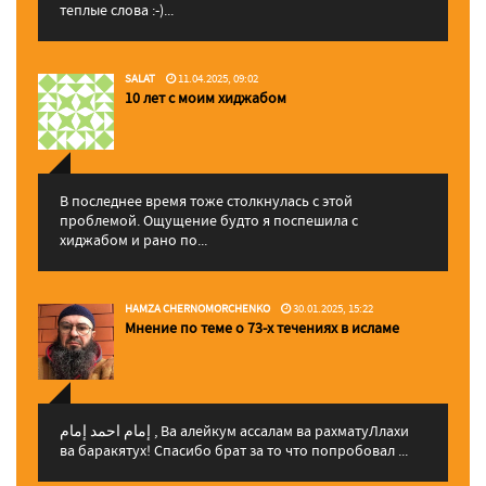
теплые слова :-)...
SALAT
11.04.2025, 09:02
10 лет с моим хиджабом
В последнее время тоже столкнулась с этой
проблемой. Ощущение будто я поспешила с
хиджабом и рано по...
HAMZA CHERNOMORCHENKO
30.01.2025, 15:22
Мнение по теме о 73-х течениях в исламе
إمام احمد إمام , Ва алейкум ассалам ва рахматуЛлахи
ва баракятух! Спасибо брат за то что попробовал ...