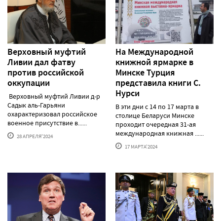
Верховный муфтий
На Международной
Ливии дал фатву
книжной ярмарке в
против российской
Минске Турция
оккупации
представила книги С.
Нурси
Верховный муфтий Ливии д-р
Садык аль-Гарьяни
В эти дни с 14 по 17 марта в
охарактеризовал российское
столице Беларуси Минске
военное присутствие в......
проходит очередная 31-ая
международная книжная ......
28 АПРЕЛЯ'2024
17 МАРТА'2024