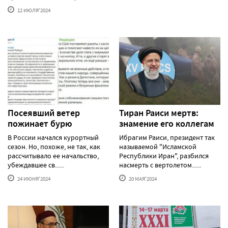
12 ИЮЛЯ'2024
Посеявший ветер
Тиран Раиси мертв:
пожинает бурю
знамение его коллегам
В России начался курортный
Ибрагим Раиси, президент так
сезон. Но, похоже, не так, как
называемой "Исламской
рассчитывало ее начальство,
Республики Иран", разбился
убеждавшее св......
насмерть с вертолетом......
24 ИЮНЯ'2024
20 МАЯ'2024