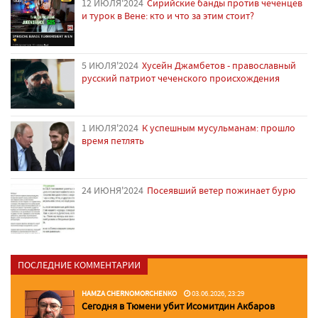
12 ИЮЛЯ'2024
Сирийские банды против чеченцев
и турок в Вене: кто и что за этим стоит?
5 ИЮЛЯ'2024
Хусейн Джамбетов - православный
русский патриот чеченского происхождения
1 ИЮЛЯ'2024
К успешным мусульманам: прошло
время петлять
24 ИЮНЯ'2024
Посеявший ветер пожинает бурю
ПОСЛЕДНИЕ КОММЕНТАРИИ
HAMZA CHERNOMORCHENKO
03.06.2026, 23:29
Сегодня в Тюмени убит Исомитдин Акбаров