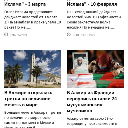
Ислама" - 3 марта
Ислама" - 10 февраля
Голос Ислама представляет
Наш сегодняшний дайджест
дайджест новостей от 3 марта:
новостей Уммы: 1) Афганистан
1) На авиабазу в Ираке упали 10
снова захлестнула волна
ракет По ме......
насилия По меньшей ме......
3 МАРТА'2021
10 ФЕВРАЛЯ'2021
В Алжире открылась
В Алжир из Франции
третья по величине
вернулись останки 24
мечеть в мире
мусульманских
мучеников
Большая мечеть Алжира, третья
по величине в мире после
Алжир отметил свою 58-ю
самых святых мест в Мекке и
годовщину независимости в
Медине и самая б......