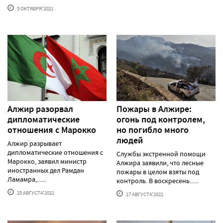
5 ОКТЯБРЯ'2021
Алжир разорвал
Пожары в Алжире:
дипломатические
огонь под контролем,
отношения с Марокко
но погибло много
людей
Алжир разрывает
дипломатические отношения с
Службы экстренной помощи
Марокко, заявил министр
Алжира заявили, что лесные
иностранных дел Рамдан
пожары в целом взяты под
Ламамра,......
контроль. В воскресень......
25 АВГУСТА'2021
17 АВГУСТА'2021