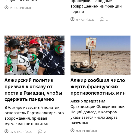
прошедшие выходные
возвращением из Франции
2 НОЯБРЯ'2020
черепо......
6 ИЮЛЯ'2020
1
Алжирский политик
Алжир сообщил число
призвал к отказу от
жертв французских
поста в Рамадан, чтобы
противопехотных мин
сдержать пандемию
Алжир представил
Организации Объединенных
В Алжире известный политик,
Наций доклад, в котором
основатель Партии алжирского
указывается число жертв
возрождения, призвал
наземных ......
мусульман не поститьс......
9 АПРЕЛЯ'2020
17 АПРЕЛЯ'2020
2