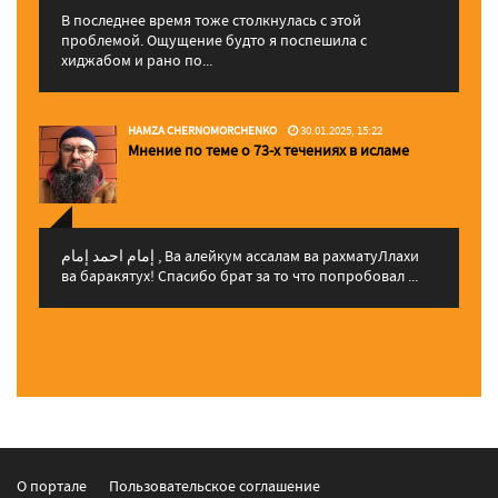
В последнее время тоже столкнулась с этой
проблемой. Ощущение будто я поспешила с
хиджабом и рано по...
HAMZA CHERNOMORCHENKO
30.01.2025, 15:22
Мнение по теме о 73-х течениях в исламе
إمام احمد إمام , Ва алейкум ассалам ва рахматуЛлахи
ва баракятух! Спасибо брат за то что попробовал ...
О портале
Пользовательское соглашение