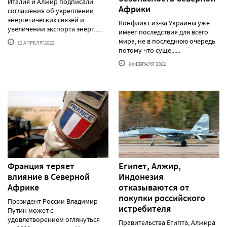
Италия и Алжир подписали
Африки
соглашения об укреплении
энергетических связей и
Конфликт из-за Украины уже
увеличении экспорта энерг......
имеет последствия для всего
мира, не в последнюю очередь
12 АПРЕЛЯ'2022
потому что суще......
8 ФЕВРАЛЯ'2022
Франция теряет
Египет, Алжир,
влияние в Северной
Индонезия
Африке
отказываются от
покупки российского
Президент России Владимир
истребителя
Путин может с
удовлетворением оглянуться
Правительства Египта, Алжира