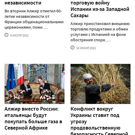
независимости
торговую войну
Испании из-за Западной
Во вторник Алжир отметил 60-
Сахары
летие независимости от
Франции общенациональными
Алжир приостановил внешнюю
церемониями, поми......
торговлю продуктами и обмен
услугами с Испанией на фоне
6 ИЮЛЯ'2022
обострения спора......
10 ИЮНЯ'2022
Алжир вместо России:
Конфликт вокруг
итальянцы будут
Украины ставит под
покупать больше газа в
угрозу
Северной Африке
продовольственную
безопасность Северной