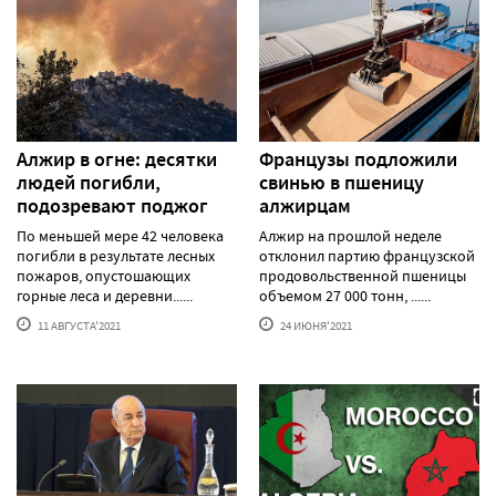
Алжир в огне: десятки
Французы подложили
людей погибли,
свинью в пшеницу
подозревают поджог
алжирцам
По меньшей мере 42 человека
Алжир на прошлой неделе
погибли в результате лесных
отклонил партию французской
пожаров, опустошающих
продовольственной пшеницы
горные леса и деревни......
объемом 27 000 тонн, ......
11 АВГУСТА'2021
24 ИЮНЯ'2021