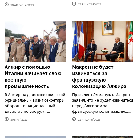
22 АВГУСТА'2023
30 АВГУСТА'2023
Алжир с помощью
Макрон не будет
Италии начинает свою
извиняться за
военную
французскую
промышленность
колонизацию Алжира
В Алжир на днях совершил свой
Президент Эммануэль Макрон
официальный визит секретарь
заявил, что не будет извиняться
обороны и национальный
перед Алжиром за
директор по вооруж......
французскую колонизацию......
30 МАЯ'2023
12 ЯНВАРЯ'2023