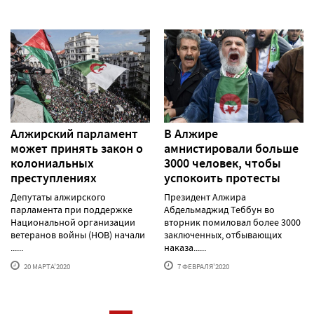
Алжирский парламент
В Алжире
может принять закон о
амнистировали больше
колониальных
3000 человек, чтобы
преступлениях
успокоить протесты
Депутаты алжирского
Президент Алжира
парламента при поддержке
Абдельмаджид Теббун во
Национальной организации
вторник помиловал более 3000
ветеранов войны (НОВ) начали
заключенных, отбывающих
......
наказа......
20 МАРТА'2020
7 ФЕВРАЛЯ'2020