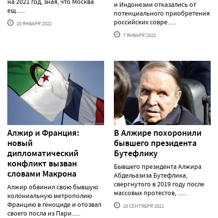
на 2021 год, зная, что Москва
и Индонезии отказались от
ещ......
потенциального приобретения
российских совре......
20 ЯНВАРЯ'2022
7 ЯНВАРЯ'2022
Алжир и Франция:
В Алжире похоронили
новый
бывшего президента
дипломатический
Бутефлику
конфликт вызван
Бывшего президента Алжира
словами Макрона
Абдельазиза Бутефлика,
свергнутого в 2019 году после
Алжир обвинил свою бывшую
массовых протестов, ......
колониальную метрополию
Францию в геноциде и отозвал
20 СЕНТЯБРЯ'2021
своего посла из Пари......