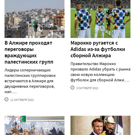
В Алжире проходят
Марокко ругается с
переговоры
Adidas из-за футболки
враждующих
сборной Алжира
палестинских групп
Правительство Марокко
призвало Adidas убрать с рынка
Лидеры соперничающих
свою новую коллекцию
палестинских группировок
футболок для сборной Алжи......
встречаются в Алжире для
двухдневных переговоров,
3 ОКТЯБРЯ'2022
нап......
11 ОКТЯБРЯ'2022