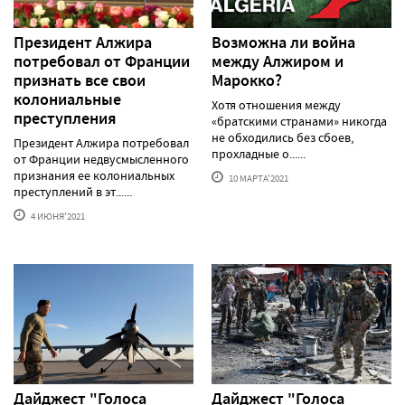
Президент Алжира
Возможна ли война
потребовал от Франции
между Алжиром и
признать все свои
Марокко?
колониальные
Хотя отношения между
преступления
«братскими странами» никогда
не обходились без сбоев,
Президент Алжира потребовал
прохладные о......
от Франции недвусмысленного
признания ее колониальных
10 МАРТА'2021
преступлений в эт......
4 ИЮНЯ'2021
Дайджест "Голоса
Дайджест "Голоса