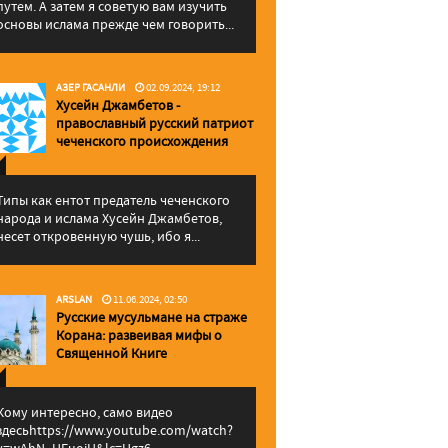
путем. А затем я советую вам изучить
основы ислама прежде чем говорить...
АЗЕР ГАСАНЛИ
02.09.2024, 19:12
Хусейн Джамбетов -
православный русский патриот
чеченского происхождения
Типы как ентот предатель чеченского
народа и ислама Хусейн Джамбетов,
несет откровенную чушь, ибо я...
ARSLAN
11.06.2024, 02:50
Русские мусульмане на страже
Корана: pазвеивая мифы о
Священной Книге
Кому интересно, само видео
здесьhttps://www.youtube.com/watch?