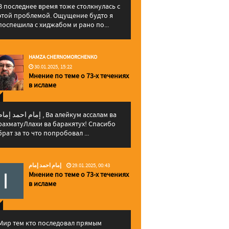
В последнее время тоже столкнулась с
этой проблемой. Ощущение будто я
поспешила с хиджабом и рано по...
HAMZA CHERNOMORCHENKO
30.01.2025, 15:22
Мнение по теме о 73-х течениях
в исламе
إمام احمد إما , Ва алейкум ассалам ва
рахматуЛлахи ва баракятух! Спасибо
брат за то что попробовал ...
إمام احمد إمام
29.01.2025, 00:43
Мнение по теме о 73-х течениях
в исламе
Мир тем кто последовал прямым