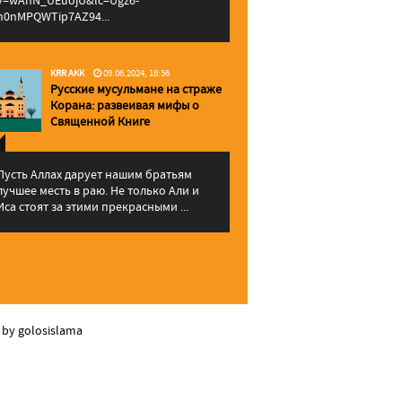
v=wAhN_UEuojU&lc=Ugz6-
h0nMPQWTip7AZ94...
KRR AKK
09.06.2024, 18:56
Русские мусульмане на страже
Корана: pазвеивая мифы о
Священной Книге
Пусть Аллах дарует нашим братьям
лучшее месть в раю. Не только Али и
Иса стоят за этими прекрасными ...
 by golosislama