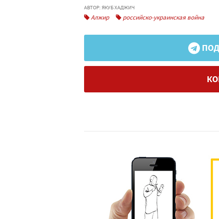
АВТОР: ЯКУБ ХАДЖИЧ
Алжир
российско-украинская война
ПОД
КО