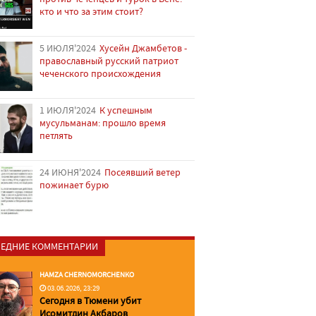
кто и что за этим стоит?
5 ИЮЛЯ'2024
Хусейн Джамбетов -
православный русский патриот
чеченского происхождения
1 ИЮЛЯ'2024
К успешным
мусульманам: прошло время
петлять
24 ИЮНЯ'2024
Посеявший ветер
пожинает бурю
ЕДНИЕ КОММЕНТАРИИ
HAMZA CHERNOMORCHENKO
03.06.2026, 23:29
Сегодня в Тюмени убит
Исомитдин Акбаров