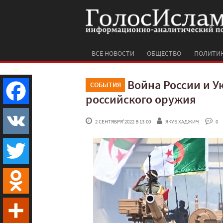
ВСЕ НОВОСТИ
ОБЩЕСТВО
ПОЛИТИ
Война России и У
СОБЫТИЯ
российского оружия
Facebook
 2 СЕНТЯБРЯ'2022 В 13:00
ЯКУБ ХАДЖИЧ
 0
VK
Twitter
Odnoklassniki