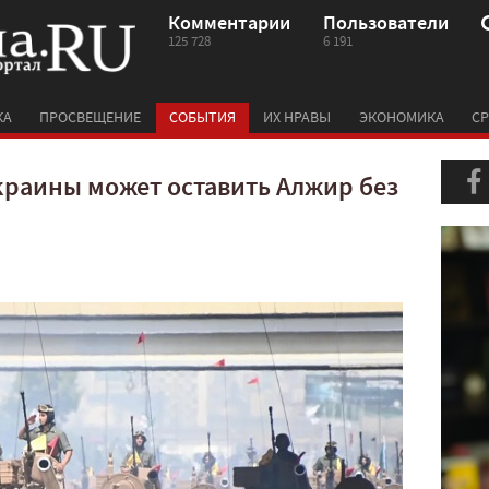
Комментарии
Пользователи
125 728
6 191
КА
ПРОСВЕЩЕНИЕ
СОБЫТИЯ
ИХ НРАВЫ
ЭКОНОМИКА
СР
краины может оставить Алжир без