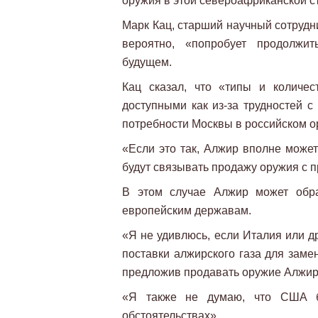
оружия в этой североафриканской ст
Марк Кац, старший научный сотрудни
вероятно, «попробует продолжи
будущем.
Кац сказал, что «типы и количе
доступными как из-за трудностей с
потребности Москвы в российском о
«Если это так, Алжир вполне может
будут связывать продажу оружия с 
В этом случае Алжир может обра
европейским державам.
«Я не удивлюсь, если Италия или д
поставки алжирского газа для замен
предложив продавать оружие Алжиру
«Я также не думаю, что США б
обстоятельствах».