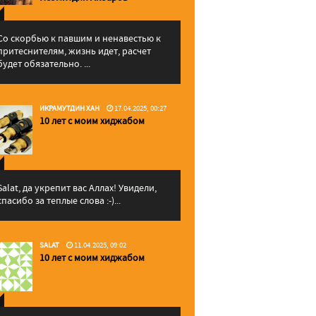
Со скорбью к павшим и ненавестью к
притеснителям, жизнь идет, расчет
будет обязательно. ...
ИКРАМУТДИН ХАН
17.04.2025, 00:27
10 лет с моим хиджабом
Salat, да укрепит вас Аллаx! Увидели,
спасибо за теплые слова :-)...
SALAT
11.04.2025, 09:02
10 лет с моим хиджабом