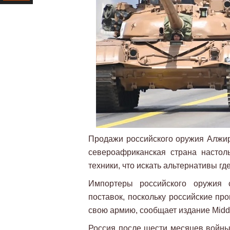
Ресурс
Продажи российского оружия Алжиру
североафриканская страна настол
техники, что искать альтернативы гд
Импортеры российского оружия 
поставок, поскольку российские пр
свою армию, сообщает издание Middl
Россия после шести месяцев войны