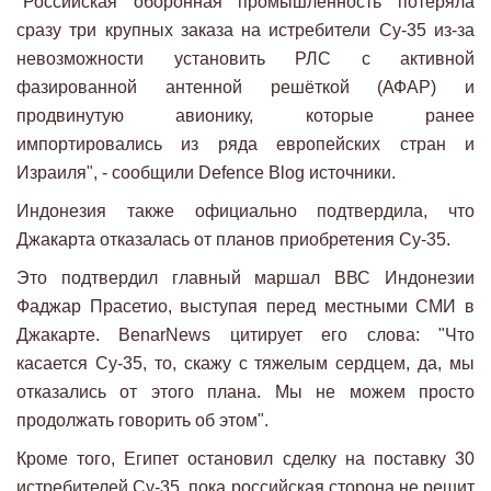
"Российская оборонная промышленность потеряла
сразу три крупных заказа на истребители Су-35 из-за
невозможности установить РЛС с активной
фазированной антенной решёткой (АФАР) и
продвинутую авионику, которые ранее
импортировались из ряда европейских стран и
Израиля", - сообщили Defence Blog источники.
Индонезия также официально подтвердила, что
Джакарта отказалась от планов приобретения Су-35.
Это подтвердил главный маршал ВВС Индонезии
Фаджар Прасетио, выступая перед местными СМИ в
Джакарте. BenarNews цитирует его слова: "Что
касается Су-35, то, скажу с тяжелым сердцем, да, мы
отказались от этого плана. Мы не можем просто
продолжать говорить об этом".
Кроме того, Египет остановил сделку на поставку 30
истребителей Су-35, пока российская сторона не решит