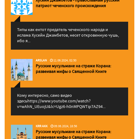
патриот чеченского происхождения
Типы как ентот предатель чеченского народа и
ислама Хусейн Джамбетов, несет откровенную чушь,
ибо я...
ARSLAN
11.06.2024, 02:50
Русские мусульмане на страже Корана:
pазвеивая мифы о Священной Книге
Кому интересно, само видео
здесьhttps://www.youtube.com/watch?
v=wAhN_UEuojU&lc=Ugz6-h0nMPQWTip7AZ94...
KRR AKK
09.06.2024, 18:56
Русские мусульмане на страже Корана:
pазвеивая мифы о Священной Книге