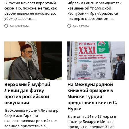
В России начался курортный
Ибрагим Раиси, президент так
сезон. Но, похоже, не так, как
называемой "Исламской
рассчитывало ее начальство,
Республики Иран", разбился
убеждавшее св......
насмерть с вертолетом......
24 ИЮНЯ'2024
20 МАЯ'2024
Верховный муфтий
На Международной
Ливии дал фатву
книжной ярмарке в
против российской
Минске Турция
оккупации
представила книги С.
Нурси
Верховный муфтий Ливии д-р
Садык аль-Гарьяни
В эти дни с 14 по 17 марта в
охарактеризовал российское
столице Беларуси Минске
военное присутствие в......
проходит очередная 31-ая