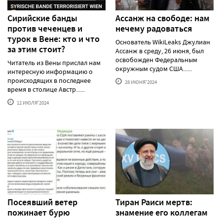
Сирийские банды
Ассанж на свободе: нам
против чеченцев и
нечему радоваться
турок в Вене: кто и что
Основатель WikiLeaks Джулиан
за этим стоит?
Ассанж в среду, 26 июня, был
освобожден Федеральным
Читатель из Вены прислал нам
окружным судом США......
интересную информацию о
происходящих в последнее
28 ИЮНЯ'2024
время в столице Австр......
12 ИЮЛЯ'2024
Посеявший ветер
Тиран Раиси мертв:
пожинает бурю
знамение его коллегам