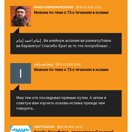
HAMZA CHERNOMORCHENKO
30.01.2025, 15:22
Мнение по теме о 73-х течениях в исламе
إمام احمد إمام , Ва алейкум ассалам ва рахматуЛлахи
ва баракятух! Спасибо брат за то что попробовал ...
إمام احمد إمام
29.01.2025, 00:43
Мнение по теме о 73-х течениях в исламе
Мир тем кто последовал прямым путем. А затем я
советую вам изучить основы ислама прежде чем
говорить...
АЗЕР ГАСАНЛИ
02.09.2024, 19:12
Хусейн Джамбетов - православный русский