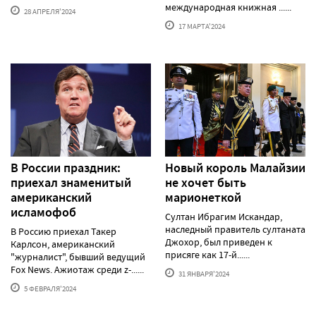
международная книжная ......
28 АПРЕЛЯ'2024
17 МАРТА'2024
В России праздник:
Новый король Малайзии
приехал знаменитый
не хочет быть
американский
марионеткой
исламофоб
Султан Ибрагим Искандар,
наследный правитель султаната
В Россию приехал Такер
Джохор, был приведен к
Карлсон, американский
присяге как 17-й......
"журналист", бывший ведущий
Fox News. Ажиотаж среди z-......
31 ЯНВАРЯ'2024
5 ФЕВРАЛЯ'2024