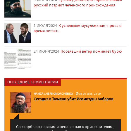
русский патриот чеченского происхождения
1 ИЮЛЯ'2024
К успешным мусульманам: прошло
время петлять
24 ИЮНЯ'2024
Посеявший ветер пожинает бурю
ПОСЛЕДНИЕ КОММЕНТАРИИ
HAMZA CHERNOMORCHENKO
03.06.2026, 23:29
Сегодня в Тюмени убит Исомитдин Акбаров
Со скорбью к павшим и ненавестью к притеснителям,