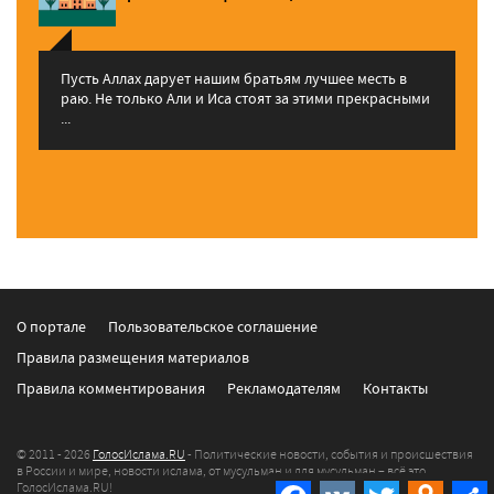
Пусть Аллах дарует нашим братьям лучшее месть в
раю. Не только Али и Иса стоят за этими прекрасными
...
О портале
Пользовательское соглашение
Правила размещения материалов
Правила комментирования
Рекламодателям
Контакты
© 2011 - 2026
ГолосИслама.RU
- Политические новости, события и происшествия
в России и мире, новости ислама, от мусульман и для мусульман – всё это
ГолосИслама.RU!
Facebook
VK
Twitter
Odnokla