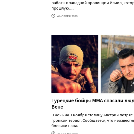
работы в западной провинции Измир, котор
прошлую......
4 НОЯБРЯ'2020
Турецкие бойцы ММА спасали люд
Вене
В ночь на 3 ноября столицу Австрии потряс
громкий теракт. Сообщается, что неизвестн
боевики напал......
3 НОЯБРЯ'2020