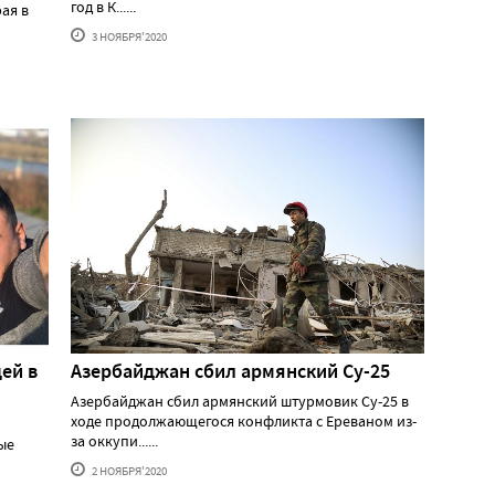
год в К......
ая в
3 НОЯБРЯ'2020
ей в
Азербайджан сбил армянский Су-25
Азербайджан сбил армянский штурмовик Су-25 в
ходе продолжающегося конфликта с Ереваном из-
за оккупи......
ые
2 НОЯБРЯ'2020