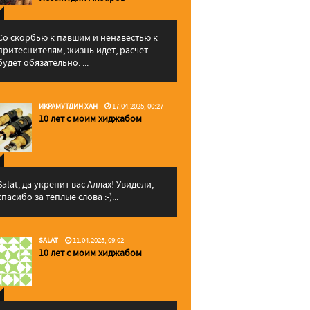
Со скорбью к павшим и ненавестью к
притеснителям, жизнь идет, расчет
будет обязательно. ...
ИКРАМУТДИН ХАН
17.04.2025, 00:27
10 лет с моим хиджабом
Salat, да укрепит вас Аллаx! Увидели,
спасибо за теплые слова :-)...
SALAT
11.04.2025, 09:02
10 лет с моим хиджабом