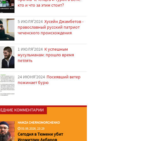
кто и что за этим стоит?
5 ИЮЛЯ'2024
Хусейн Джамбетов -
православный русский патриот
чеченского происхождения
1 ИЮЛЯ'2024
К успешным
мусульманам: прошло время
петлять
24 ИЮНЯ'2024
Посеявший ветер
пожинает бурю
ЕДНИЕ КОММЕНТАРИИ
HAMZA CHERNOMORCHENKO
03.06.2026, 23:29
Сегодня в Тюмени убит
Исомитдин Акбаров