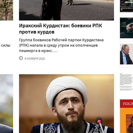
Иракский Курдистан: боевики РПК
против курдов
Группа боевиков Рабочей партии Курдистана
е силы
(РПК) напала в среду утром на ополченцев
пешмерга в иракс......
6 НОЯБРЯ'2020
ПОСЛ