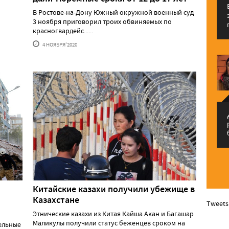
В Ростове-на-Дону Южный окружной военный суд
3 ноября приговорил троих обвиняемых по
красногвардейс......
4 НОЯБРЯ'2020
م
Китайские казахи получили убежище в
Казахстане
Tweets
Этнические казахи из Китая Кайша Акан и Багашар
Маликулы получили статус беженцев сроком на
ельные