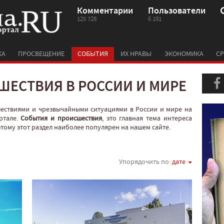
Комментарии
Пользователи
125 728
6 191
КА
ПРОСВЕЩЕНИЕ
СОБЫТИЯ
ИХ НРАВЫ
ЭКОНОМИКА
СР
ШЕСТВИЯ В РОССИИ И МИРЕ
шествиями и чрезвычайными ситуациями в России и мире на
ртале.
События и происшествия
, это главная тема интереса
оэтому этот раздел наиболее популярен на нашем сайте.
Упорядочить по:
дате