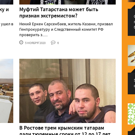
ку и
Муфтий Татарстана может быть
признан экстремистом?
 ушел в
Некий Еркен Сарсенбаев, житель Казани, призвал
Генпрокуратуру и Следственный комитет РФ
проверить з......
5 НОЯБРЯ'2020
6
В Ростове трем крымским татарам
дали тюремные сроки от 12 до 17 лет