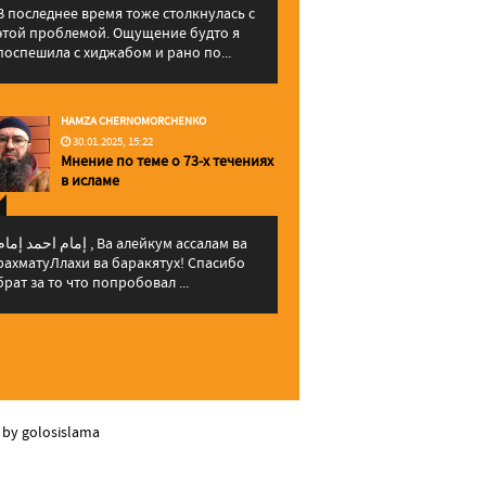
В последнее время тоже столкнулась с
этой проблемой. Ощущение будто я
поспешила с хиджабом и рано по...
HAMZA CHERNOMORCHENKO
30.01.2025, 15:22
Мнение по теме о 73-х течениях
в исламе
إمام احمد إما , Ва алейкум ассалам ва
рахматуЛлахи ва баракятух! Спасибо
брат за то что попробовал ...
 by golosislama