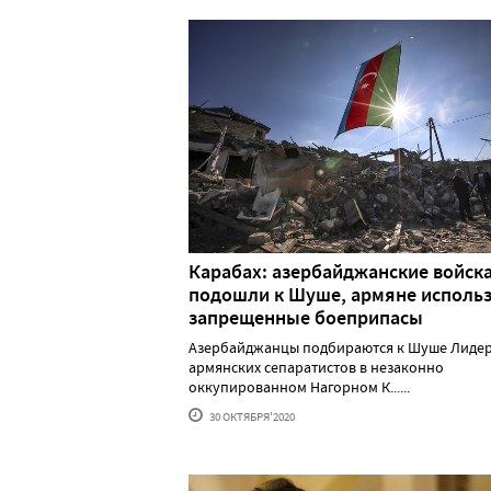
Карабах: азербайджанские войск
подошли к Шуше, армяне исполь
запрещенные боеприпасы
Азербайджанцы подбираются к Шуше Лиде
армянских сепаратистов в незаконно
оккупированном Нагорном К......
30 ОКТЯБРЯ'2020