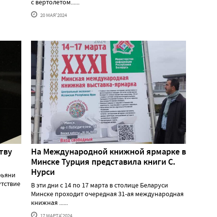
с вертолетом......
20 МАЯ'2024
тву
На Международной книжной ярмарке в
Минске Турция представила книги С.
Нурси
рьяни
утствие
В эти дни с 14 по 17 марта в столице Беларуси
Минске проходит очередная 31-ая международная
книжная ......
17 МАРТА'2024