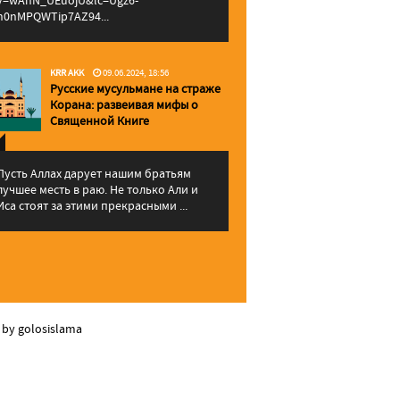
v=wAhN_UEuojU&lc=Ugz6-
h0nMPQWTip7AZ94...
KRR AKK
09.06.2024, 18:56
Русские мусульмане на страже
Корана: pазвеивая мифы о
Священной Книге
Пусть Аллах дарует нашим братьям
лучшее месть в раю. Не только Али и
Иса стоят за этими прекрасными ...
 by golosislama