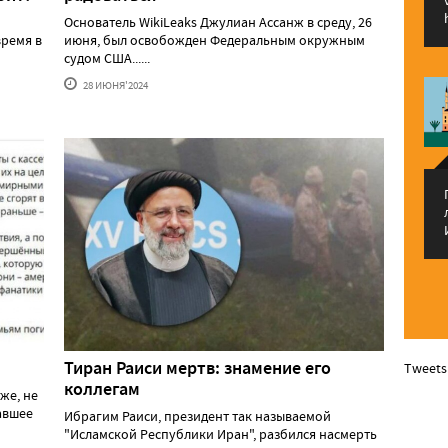
Основатель WikiLeaks Джулиан Ассанж в среду, 26
ремя в
июня, был освобожден Федеральным окружным
судом США......
28 ИЮНЯ'2024
Тиран Раиси мертв: знамение его
Tweets
коллегам
же, не
давшее
Ибрагим Раиси, президент так называемой
"Исламской Республики Иран", разбился насмерть