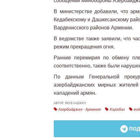
сообщении Минобороны Азербайдж
В министерстве добавили, что арм
Кедабекскому и Дашкесанскому райо
Варденисского районов Армении.
В ведомстве также заявили, что ч
режим прекращения огня.
Ранние перемирия по обмену пле
соответственно, также были наруш
По данным Генеральной проку
азербайджанских мирных жителей
нападений армян.
АВТОР: ЯКУБ ХАДЖИЧ
Азербайджан - Армения
Карабах
вой
ПОД