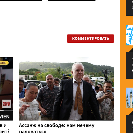
КОММЕНТИРОВАТЬ
в и
Ассанж на свободе: нам нечему
оит?
радоваться