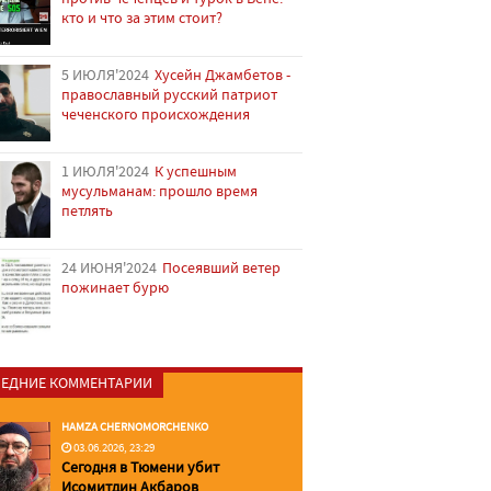
кто и что за этим стоит?
5 ИЮЛЯ'2024
Хусейн Джамбетов -
православный русский патриот
чеченского происхождения
1 ИЮЛЯ'2024
К успешным
мусульманам: прошло время
петлять
24 ИЮНЯ'2024
Посеявший ветер
пожинает бурю
ЕДНИЕ КОММЕНТАРИИ
HAMZA CHERNOMORCHENKO
03.06.2026, 23:29
Сегодня в Тюмени убит
Исомитдин Акбаров