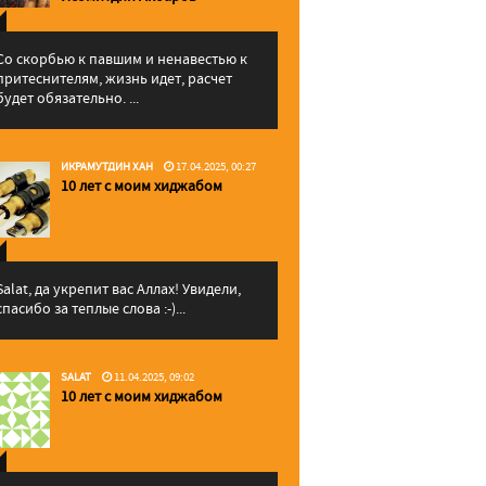
Со скорбью к павшим и ненавестью к
притеснителям, жизнь идет, расчет
будет обязательно. ...
ИКРАМУТДИН ХАН
17.04.2025, 00:27
10 лет с моим хиджабом
Salat, да укрепит вас Аллаx! Увидели,
спасибо за теплые слова :-)...
SALAT
11.04.2025, 09:02
10 лет с моим хиджабом