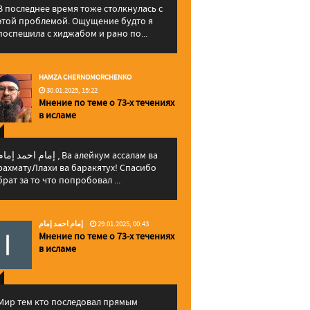
В последнее время тоже столкнулась с
этой проблемой. Ощущение будто я
поспешила с хиджабом и рано по...
HAMZA CHERNOMORCHENKO
30.01.2025, 15:22
Мнение по теме о 73-х течениях
в исламе
إمام احمد إما , Ва алейкум ассалам ва
рахматуЛлахи ва баракятух! Спасибо
брат за то что попробовал ...
إمام احمد إمام
29.01.2025, 00:43
Мнение по теме о 73-х течениях
в исламе
Мир тем кто последовал прямым