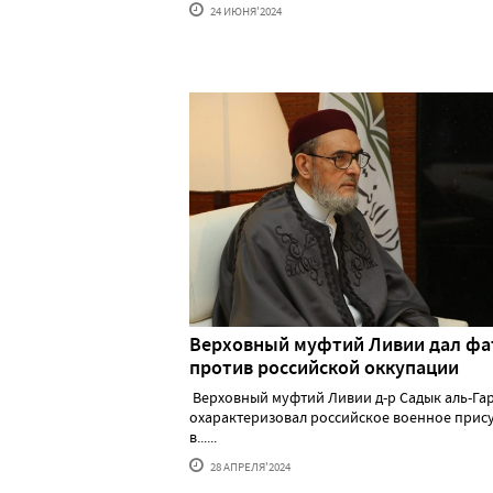
24 ИЮНЯ'2024
Верховный муфтий Ливии дал фа
против российской оккупации
Верховный муфтий Ливии д-р Садык аль-Га
охарактеризовал российское военное прис
в......
28 АПРЕЛЯ'2024