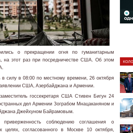
рились о прекращении огня по гуманитарным
, на этот раз при посредничестве США. Об этом
КОЛО
А.
в силу в 08:00 по местному времени, 26 октября
 заявлении США, Азербайджана и Армении.
 заместитель госсекретаря США Стивен Бигун 24
ностранных дел Армении Зограбом Мнацаканяном и
айджана Джейхуном Байрамовым.
 приверженность соблюдению соглашения о
х целях, согласованного в Москве 10 октября,