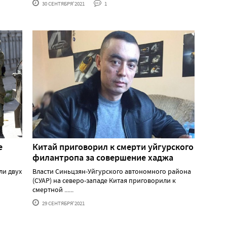
30 СЕНТЯБРЯ'2021
1
е
Китай приговорил к смерти уйгурского
филантропа за совершение хаджа
ли двух
Власти Синьцзян-Уйгурского автономного района
(СУАР) на северо-западе Китая приговорили к
смертной ......
29 СЕНТЯБРЯ'2021