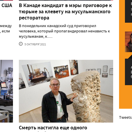
и США
В Канаде кандидат в мэры приговоре к
тюрьме за клевету на мусульманского
ресторатора
 между
В понедельник канадский суд приговорил
 если
человека, который пропагандировал ненависть к
мусульманам, к......
5 ОКТЯБРЯ'2021
م
Tweets
Смерть настигла еще одного