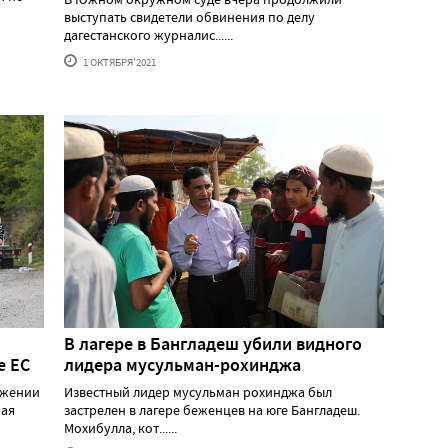
выступать свидетели обвинения по делу
дагестанского журналис......
1 ОКТЯБРЯ'2021
В лагере в Бангладеш убили видного
е ЕС
лидера мусульман-рохинджа
ижении
Известный лидер мусульман рохинджа был
рая
застрелен в лагере беженцев на юге Бангладеш.
Мохибулла, кот......