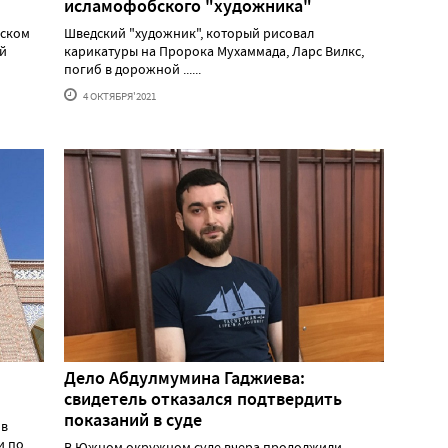
исламофобского "художника"
еском
Шведский "художник", который рисовал
ий
карикатуры на Пророка Мухаммада, Ларс Вилкс,
погиб в дорожной ......
4 ОКТЯБРЯ'2021
Дело Абдулмумина Гаджиева:
свидетель отказался подтвердить
показаний в суде
 в
и по
В Южном окружном суде вчера продолжили