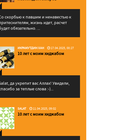
Со скорбью к павшим и ненавестью к
притеснителям, жизнь идет, расчет
будет обязательно. ...
ИКРАМУТДИН ХАН
17.04.2025, 00:27
10 лет с моим хиджабом
Salat, да укрепит вас Аллаx! Увидели,
спасибо за теплые слова :-)...
SALAT
11.04.2025, 09:02
10 лет с моим хиджабом