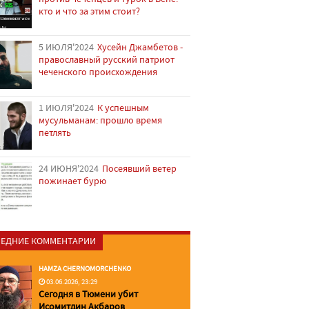
кто и что за этим стоит?
5 ИЮЛЯ'2024
Хусейн Джамбетов -
православный русский патриот
чеченского происхождения
1 ИЮЛЯ'2024
К успешным
мусульманам: прошло время
петлять
24 ИЮНЯ'2024
Посеявший ветер
пожинает бурю
ЕДНИЕ КОММЕНТАРИИ
HAMZA CHERNOMORCHENKO
03.06.2026, 23:29
Сегодня в Тюмени убит
Исомитдин Акбаров