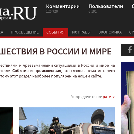
Комментарии
Пользователи
125 728
6 191
КА
ПРОСВЕЩЕНИЕ
СОБЫТИЯ
ИХ НРАВЫ
ЭКОНОМИКА
СР
ШЕСТВИЯ В РОССИИ И МИРЕ
шествиями и чрезвычайными ситуациями в России и мире на
ртале.
События и происшествия
, это главная тема интереса
оэтому этот раздел наиболее популярен на нашем сайте.
Упорядочить по:
дате