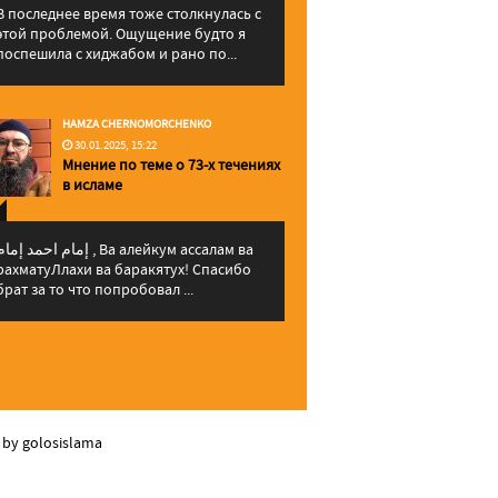
В последнее время тоже столкнулась с
этой проблемой. Ощущение будто я
поспешила с хиджабом и рано по...
HAMZA CHERNOMORCHENKO
30.01.2025, 15:22
Мнение по теме о 73-х течениях
в исламе
إمام احمد إما , Ва алейкум ассалам ва
рахматуЛлахи ва баракятух! Спасибо
брат за то что попробовал ...
 by golosislama