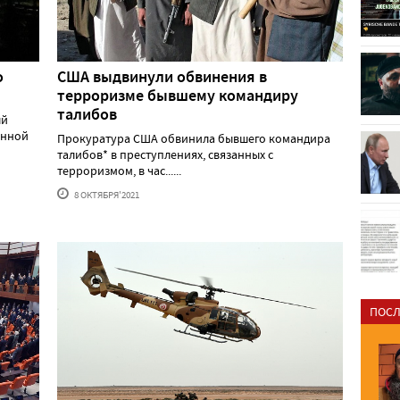
о
США выдвинули обвинения в
терроризме бывшему командиру
талибов
ый
анной
Прокуратура США обвинила бывшего командира
талибов* в преступлениях, связанных с
терроризмом, в час......
8 ОКТЯБРЯ'2021
ПОСЛ