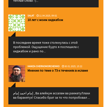
теплые слова :-)...
SALAT
11.04.2025, 09:02
10 лет с моим хиджабом
В последнее время тоже столкнулась с этой
проблемой. Ощущение будто я поспешила с
хиджабом и рано по...
HAMZA CHERNOMORCHENKO
30.01.2025, 15:22
Мнение по теме о 73-х течениях в исламе
إمام احمد إمام , Ва алейкум ассалам ва рахматуЛлахи
ва баракятух! Спасибо брат за то что попробовал ...