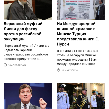
Верховный муфтий
На Международной
Ливии дал фатву
книжной ярмарке в
против российской
Минске Турция
оккупации
представила книги С.
Нурси
Верховный муфтий Ливии д-р
Садык аль-Гарьяни
В эти дни с 14 по 17 марта в
охарактеризовал российское
столице Беларуси Минске
военное присутствие в......
проходит очередная 31-ая
международная книжная ......
28 АПРЕЛЯ'2024
17 МАРТА'2024