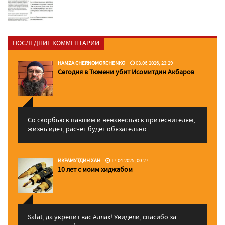
ПОСЛЕДНИЕ КОММЕНТАРИИ
HAMZA CHERNOMORCHENKO
03.06.2026, 23:29
Сегодня в Тюмени убит Исомитдин Акбаров
Со скорбью к павшим и ненавестью к притеснителям,
жизнь идет, расчет будет обязательно. ...
ИКРАМУТДИН ХАН
17.04.2025, 00:27
10 лет с моим хиджабом
Salat, да укрепит вас Аллаx! Увидели, спасибо за