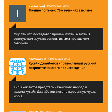
إمام احمد إمام
29.01.2025, 00:43
Мнение по теме о 73-х течениях в исламе
Мир тем кто последовал прямым путем. А затем я
советую вам изучить основы ислама прежде чем
говорить...
АЗЕР ГАСАНЛИ
02.09.2024, 19:12
Хусейн Джамбетов - православный русский
патриот чеченского происхождения
Типы как ентот предатель чеченского народа и
ислама Хусейн Джамбетов, несет откровенную чушь,
ибо я...
ARSLAN
11.06.2024, 02:50