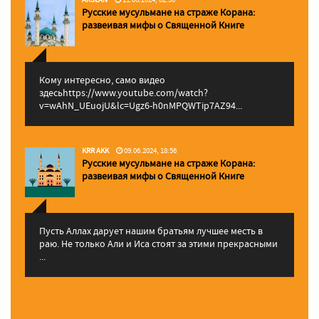
Русские мусульмане на страже Корана:
pазвеивая мифы о Священной Книге
Кому интересно, само видео
здесьhttps://www.youtube.com/watch?
v=wAhN_UEuojU&lc=Ugz6-h0nMPQWTip7AZ94...
KRR AKK
09.06.2024, 18:56
Русские мусульмане на страже Корана:
pазвеивая мифы о Священной Книге
Пусть Аллах дарует нашим братьям лучшее месть в
раю. Не только Али и Иса стоят за этими прекрасными
...