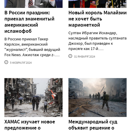
В России праздник:
Новый король Малайзии
приехал знаменитый
не хочет быть
американский
марионеткой
исламофоб
Султан Ибрагим Искандар,
наследный правитель султаната
В Россию приехал Такер
Джохор, был приведен к
Карлсон, американский
присяге как 17-й......
"журналист", бывший ведущий
Fox News. Ажиотаж среди z-......
31 ЯНВАРЯ'2024
5 ФЕВРАЛЯ'2024
ХАМАС изучает новое
Международный суд
предложение о
объявит решение о