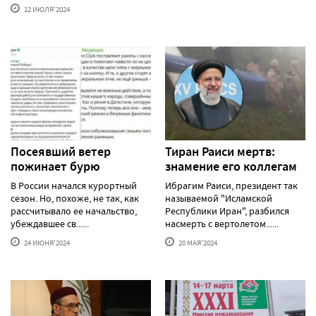
12 ИЮЛЯ'2024
Посеявший ветер
Тиран Раиси мертв:
пожинает бурю
знамение его коллегам
В России начался курортный
Ибрагим Раиси, президент так
сезон. Но, похоже, не так, как
называемой "Исламской
рассчитывало ее начальство,
Республики Иран", разбился
убеждавшее св......
насмерть с вертолетом......
24 ИЮНЯ'2024
20 МАЯ'2024