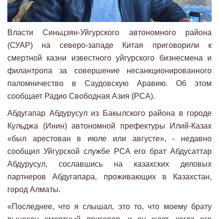
Власти Синьцзян-Уйгурского автономного района
(СУАР) на северо-западе Китая приговорили к
смертной казни известного уйгурского бизнесмена и
филантропа за совершение несанкционированного
паломничество в Саудовскую Аравию. Об этом
сообщает Радио Свободная Азия (РСА).
Абдугапар Абдурусул из Бакылского района в городе
Кульджа (Инин) автономной префектуры Илий-Казах
«был арестован в июле или августе», - недавно
сообщил Уйгурской службе РСА его брат Абдусаттар
Абдурусул, сославшись на казахских деловых
партнеров Абдугапара, проживающих в Казахстан,
город Алматы.
«Последнее, что я слышал, это то, что моему брату