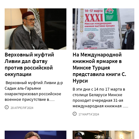
Верховный муфтий
На Международной
Ливии дал фатву
книжной ярмарке в
против российской
Минске Турция
оккупации
представила книги С.
Нурси
Верховный муфтий Ливии д-р
Садык аль-Гарьяни
В эти дни с 14 по 17 марта в
охарактеризовал российское
столице Беларуси Минске
военное присутствие в......
проходит очередная 31-ая
международная книжная ......
28 АПРЕЛЯ'2024
17 МАРТА'2024