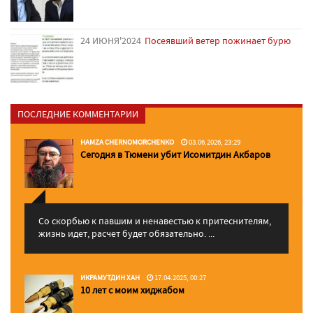
24 ИЮНЯ'2024
Посеявший ветер пожинает бурю
ПОСЛЕДНИЕ КОММЕНТАРИИ
HAMZA CHERNOMORCHENKO
03.06.2026, 23:29
Сегодня в Тюмени убит Исомитдин Акбаров
Со скорбью к павшим и ненавестью к притеснителям,
жизнь идет, расчет будет обязательно. ...
ИКРАМУТДИН ХАН
17.04.2025, 00:27
10 лет с моим хиджабом