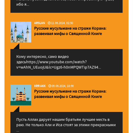
ибо я...
ARSLAN
11.06.2024, 02:50
Русские мусульмане на страже Корана:
pазвеивая мифы о Священной Книге
Кому интересно, само видео
здесьhttps://www.youtube.com/watch?
v=wAhN_UEuojU&lc=Ugz6-h0nMPQWTip7AZ94...
KRR AKK
09.06.2024, 18:56
Русские мусульмане на страже Корана:
pазвеивая мифы о Священной Книге
Пусть Аллах дарует нашим братьям лучшее месть в
раю. Не только Али и Иса стоят за этими прекрасными
...