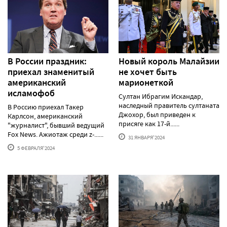
В России праздник:
Новый король Малайзии
приехал знаменитый
не хочет быть
американский
марионеткой
исламофоб
Султан Ибрагим Искандар,
наследный правитель султаната
В Россию приехал Такер
Джохор, был приведен к
Карлсон, американский
присяге как 17-й......
"журналист", бывший ведущий
Fox News. Ажиотаж среди z-......
31 ЯНВАРЯ'2024
5 ФЕВРАЛЯ'2024