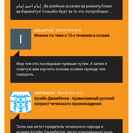
إمام احمد إمام , Ва алейкум ассалам ва рахматуЛлахи
ва баракятух! Спасибо брат за то что попробовал ...
إمام احمد إمام
29.01.2025, 00:43
Мнение по теме о 73-х течениях в исламе
Мир тем кто последовал прямым путем. А затем я
советую вам изучить основы ислама прежде чем
говорить...
АЗЕР ГАСАНЛИ
02.09.2024, 19:12
Хусейн Джамбетов - православный русский
патриот чеченского происхождения
Типы как ентот предатель чеченского народа и
ислама Хусейн Джамбетов, несет откровенную чушь,