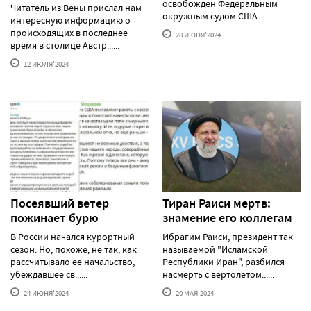
освобожден Федеральным
Читатель из Вены прислал нам
окружным судом США......
интересную информацию о
происходящих в последнее
28 ИЮНЯ'2024
время в столице Австр......
12 ИЮЛЯ'2024
Посеявший ветер
Тиран Раиси мертв:
пожинает бурю
знамение его коллегам
В России начался курортный
Ибрагим Раиси, президент так
сезон. Но, похоже, не так, как
называемой "Исламской
рассчитывало ее начальство,
Республики Иран", разбился
убеждавшее св......
насмерть с вертолетом......
24 ИЮНЯ'2024
20 МАЯ'2024