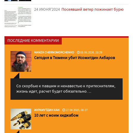
24 ИЮНЯ'2024
Посеявший ветер пожинает бурю
ПОСЛЕДНИЕ КОММЕНТАРИИ
HAMZA CHERNOMORCHENKO
03.06.2026, 23:29
Сегодня в Тюмени убит Исомитдин Акбаров
Со скорбью к павшим и ненавестью к притеснителям,
жизнь идет, расчет будет обязательно. ...
ИКРАМУТДИН ХАН
17.04.2025, 00:27
10 лет с моим хиджабом