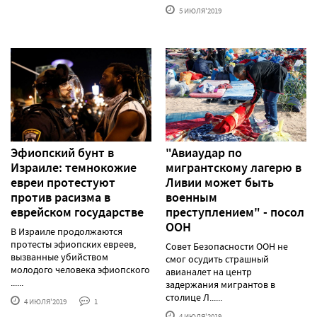
5 ИЮЛЯ'2019
Эфиопский бунт в
"Авиаудар по
Израиле: темнокожие
мигрантскому лагерю в
евреи протестуют
Ливии может быть
против расизма в
военным
еврейском государстве
преступлением" - посол
ООН
В Израиле продолжаются
протесты эфиопских евреев,
Совет Безопасности ООН не
вызванные убийством
смог осудить страшный
молодого человека эфиопского
авианалет на центр
......
задержания мигрантов в
столице Л......
4 ИЮЛЯ'2019
1
4 ИЮЛЯ'2019