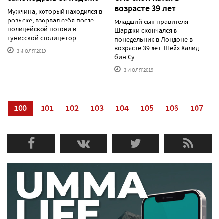
возрасте 39 лет
Мужчина, который находился в
розыске, взорвал себя после
Младший сын правителя
полицейской погони в
Шарджи скончался в
тунисской столице гор......
понедельник в Лондоне в
возрасте 39 лет. Шейх Халид
3 ИЮЛЯ'2019
бин Су......
3 ИЮЛЯ'2019
9
100
101
102
103
104
105
106
107