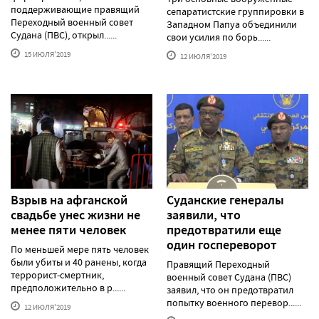
поддерживающие правящий
сепаратистские группировки в
Переходный военный совет
Западном Папуа объединили
Судана (ПВС), открыл......
свои усилия по борь......
15 ИЮЛЯ'2019
12 ИЮЛЯ'2019
Взрыв на афганской
Суданские генералы
свадьбе унес жизни не
заявили, что
менее пяти человек
предотвратили еще
один госпереворот
По меньшей мере пять человек
были убиты и 40 ранены, когда
Правящий Переходный
террорист-смертник,
военный совет Судана (ПВС)
предположительно в р......
заявил, что он предотвратил
попытку военного перевор......
12 ИЮЛЯ'2019