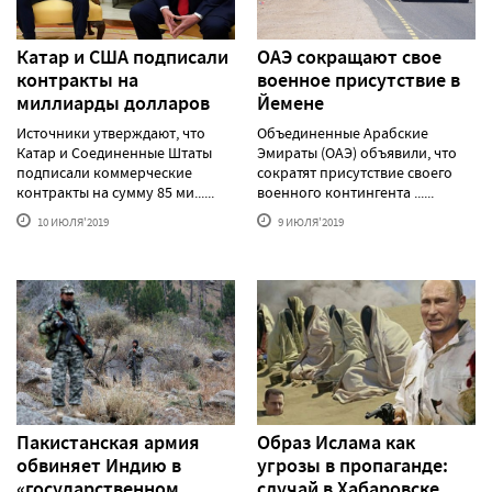
Катар и США подписали
ОАЭ сокращают свое
контракты на
военное присутствие в
миллиарды долларов
Йемене
Источники утверждают, что
Объединенные Арабские
Катар и Соединенные Штаты
Эмираты (ОАЭ) объявили, что
подписали коммерческие
сократят присутствие своего
контракты на сумму 85 ми......
военного контингента ......
10 ИЮЛЯ'2019
9 ИЮЛЯ'2019
Пакистанская армия
Образ Ислама как
обвиняет Индию в
угрозы в пропаганде:
«государственном
случай в Хабаровске