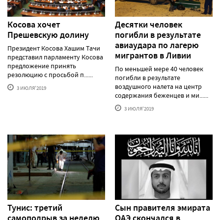
Косова хочет
Десятки человек
Прешевскую долину
погибли в результате
авиаудара по лагерю
Президент Косова Хашим Тачи
мигрантов в Ливии
представил парламенту Косова
предложение принять
По меньшей мере 40 человек
резолюцию с просьбой п......
погибли в результате
воздушного налета на центр
3 ИЮЛЯ'2019
содержания беженцев и ми......
3 ИЮЛЯ'2019
Тунис: третий
Сын правителя эмирата
самоподрыв за неделю
ОАЭ скончался в