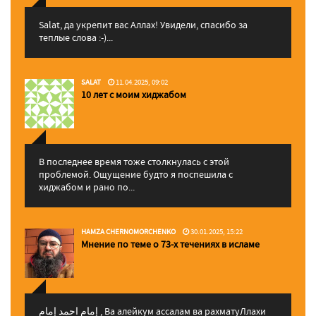
Salat, да укрепит вас Аллаx! Увидели, спасибо за
теплые слова :-)...
SALAT
11.04.2025, 09:02
10 лет с моим хиджабом
В последнее время тоже столкнулась с этой
проблемой. Ощущение будто я поспешила с
хиджабом и рано по...
HAMZA CHERNOMORCHENKO
30.01.2025, 15:22
Мнение по теме о 73-х течениях в исламе
إمام احمد إمام , Ва алейкум ассалам ва рахматуЛлахи