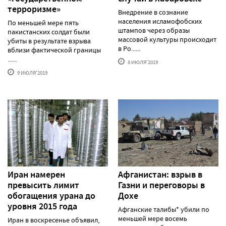
терроризме»
Внедрение в сознание
населения исламофобских
По меньшей мере пять
штампов через образы
пакистанских солдат были
массовой культуры происходит
убиты в результате взрыва
в Ро......
вблизи фактической границы
......
8 ИЮЛЯ'2019
9 ИЮЛЯ'2019
Иран намерен
Афганистан: взрыв в
превысить лимит
Газни и переговоры в
обогащения урана до
Дохе
уровня 2015 года
Афганские талибы* убили по
меньшей мере восемь
Иран в воскресенье объявил,