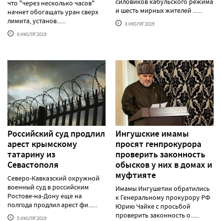
силовиков кабульского режима
что "через несколько часов"
и шесть мирных жителей ......
начнет обогащать уран сверх
лимита, установ......
8 ИЮЛЯ'2019
8 ИЮЛЯ'2019
Российский суд продлил
Ингушские имамы
арест крымскому
просят генпрокурора
татарину из
проверить законность
Севастополя
обысков у них в домах и
муфтияте
Северо-Кавказский окружной
военный суд в российским
Имамы Ингушетии обратились
Ростове-на-Дону еще на
к Генеральному прокурору РФ
полгода продлил арест фи......
Юрию Чайке с просьбой
проверить законность о......
5 ИЮЛЯ'2019