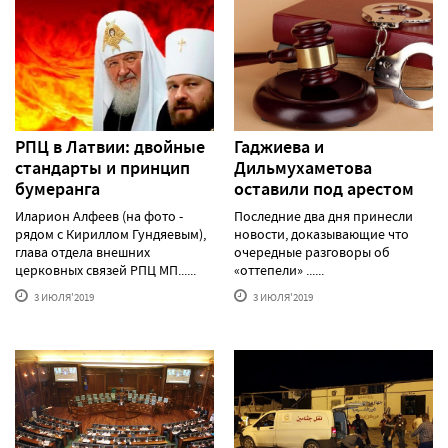
РПЦ в Латвии: двойные
Гаджиева и
стандарты и принцип
Дильмухаметова
бумеранга
оставили под арестом
Иларион Алфеев (на фото -
Последние два дня принесли
рядом с Кириллом Гундяевым),
новости, доказывающие что
глава отдела внешних
очередные разговоры об
церковных связей РПЦ МП......
«оттепели» ......
3 ИЮЛЯ'2019
3 ИЮЛЯ'2019