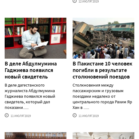
12 ИЮЛЯ'2019
В деле Абдулмумина
В Пакистане 10 человек
Гаджиева появился
погибли в результате
новый свидетель
столкновений поездов
В деле дагестанского
Столкновения между
журналиста Абдулмумина
пассажирским и грузовым
Гаджиева появился новый
поездами недалеко от
свидетель, который дал
центрального города Рахим Яр
показани......
Хан в ......
11 ИЮЛЯ'2019
11 ИЮЛЯ'2019