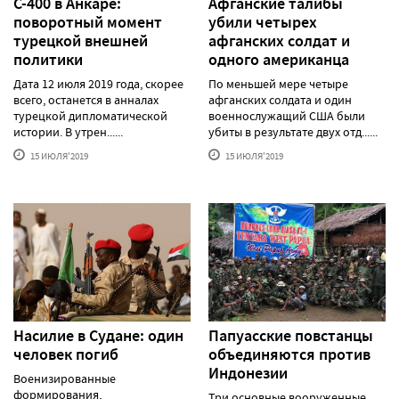
С-400 в Анкаре:
Афганские талибы
поворотный момент
убили четырех
турецкой внешней
афганских солдат и
политики
одного американца
Дата 12 июля 2019 года, скорее
По меньшей мере четыре
всего, останется в анналах
афганских солдата и один
турецкой дипломатической
военнослужащий США были
истории. В утрен......
убиты в результате двух отд......
15 ИЮЛЯ'2019
15 ИЮЛЯ'2019
Насилие в Судане: один
Папуасские повстанцы
человек погиб
объединяются против
Индонезии
Военизированные
формирования,
Три основные вооруженные