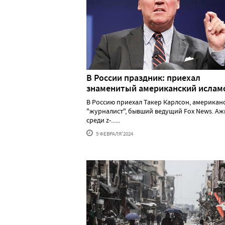
В России праздник: приехал
знаменитый американский исла
В Россию приехал Такер Карлсон, американ
"журналист", бывший ведущий Fox News. А
среди z-......
5 ФЕВРАЛЯ'2024