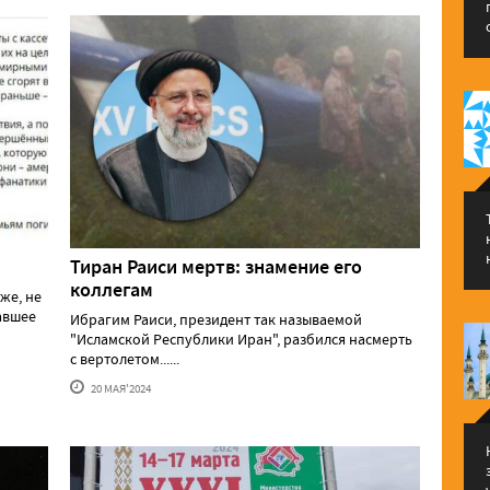
Тиран Раиси мертв: знамение его
коллегам
же, не
давшее
Ибрагим Раиси, президент так называемой
"Исламской Республики Иран", разбился насмерть
с вертолетом......
20 МАЯ'2024