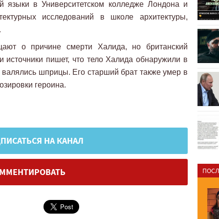
ий языки в Университетском колледже Лондона и
тектурных исследований в школе архитектуры,
.
щают о причине смерти Халида, но британский
и источники пишет, что тело Халида обнаружили в
м валялись шприцы. Его старший брат также умер в
дозировки героина.
ПИСАТЬСЯ НА КАНАЛ
ММЕНТИРОВАТЬ
ПОСЛ