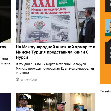
тву
На Международной книжной ярмарке в
Минске Турция представила книги С.
Нурси
рьяни
утствие
В эти дни с 14 по 17 марта в столице Беларуси
Минске проходит очередная 31-ая международная
книжная ......
17 МАРТА'2024
Tweets