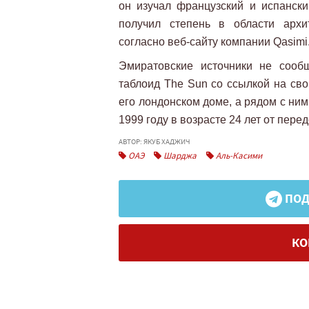
он изучал французский и испанск
получил степень в области архи
согласно веб-сайту компании Qasimi
Эмиратовские источники не сооб
таблоид The Sun со ссылкой на сво
его лондонском доме, а рядом с ни
1999 году в возрасте 24 лет от пере
АВТОР: ЯКУБ ХАДЖИЧ
ОАЭ
Шарджа
Аль-Касими
ПОД
КО