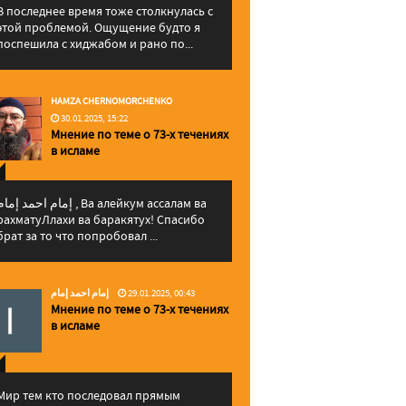
В последнее время тоже столкнулась с
этой проблемой. Ощущение будто я
поспешила с хиджабом и рано по...
HAMZA CHERNOMORCHENKO
30.01.2025, 15:22
Мнение по теме о 73-х течениях
в исламе
إمام احمد إما , Ва алейкум ассалам ва
рахматуЛлахи ва баракятух! Спасибо
брат за то что попробовал ...
إمام احمد إمام
29.01.2025, 00:43
Мнение по теме о 73-х течениях
в исламе
Мир тем кто последовал прямым