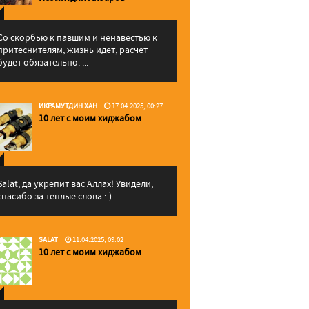
Со скорбью к павшим и ненавестью к
притеснителям, жизнь идет, расчет
будет обязательно. ...
ИКРАМУТДИН ХАН
17.04.2025, 00:27
10 лет с моим хиджабом
Salat, да укрепит вас Аллаx! Увидели,
спасибо за теплые слова :-)...
SALAT
11.04.2025, 09:02
10 лет с моим хиджабом