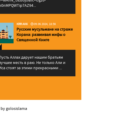
v=wAhN_UEuojU&lc=Ugz6-
h0nMPQWTip7AZ94...
KRR AKK
09.06.2024, 18:56
Русские мусульмане на страже
Корана: pазвеивая мифы о
Священной Книге
Пусть Аллах дарует нашим братьям
лучшее месть в раю. Не только Али и
Иса стоят за этими прекрасными ...
 by golosislama