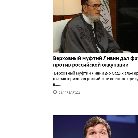
Верховный муфтий Ливии дал фа
против российской оккупации
Верховный муфтий Ливии д-р Садык аль-Га
охарактеризовал российское военное прис
в......
28 АПРЕЛЯ'2024