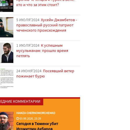
кто и что за этим стоит?
5 ИЮЛЯ'2024
Хусейн Джамбетов -
православный русский патриот
чеченского происхождения
1 ИЮЛЯ'2024
К успешным
мусульманам: прошло время
петлять
24 ИЮНЯ'2024
Посеявший ветер
пожинает бурю
ЕДНИЕ КОММЕНТАРИИ
HAMZA CHERNOMORCHENKO
03.06.2026, 23:29
Сегодня в Тюмени убит
Исомитдин Акбаров