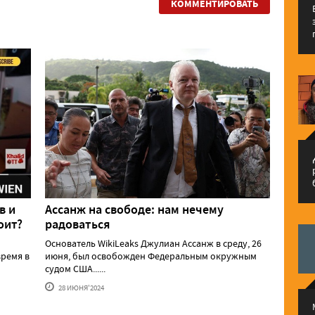
КОММЕНТИРОВАТЬ
م
в и
Ассанж на свободе: нам нечему
оит?
радоваться
Основатель WikiLeaks Джулиан Ассанж в среду, 26
ремя в
июня, был освобожден Федеральным окружным
судом США......
28 ИЮНЯ'2024