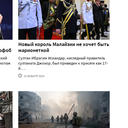
Новый король Малайзии не хочет быть
мофоб
марионеткой
ский
Султан Ибрагим Искандар, наследный правитель
жиотаж
султаната Джохор, был приведен к присяге как 17-
й......
31 ЯНВАРЯ'2024