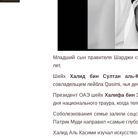
Ресурс
Младший сын правителя Шарджи ск
лет.
Шейх
Халид бин Султан аль-
совладельцем лейбла Qasimi, чья де
Президент ОАЭ шейх
Халифа бин З
дня национального траура, когда те
Соболезнования семье залили соцс
Патрик Муди направил «самые глубо
Халид Аль Касими изучал искусство