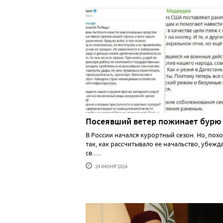
Посеявший ветер пожинает бурю
В России начался курортный сезон. Но, похо
так, как рассчитывало ее начальство, убеж
св......
24 ИЮНЯ'2024