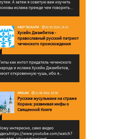
путем. А затем я советую вам изучить
основы ислама прежде чем говорить...
АЗЕР ГАСАНЛИ
02.09.2024, 19:12
Хусейн Джамбетов -
православный русский патриот
чеченского происхождения
Типы как ентот предатель чеченского
народа и ислама Хусейн Джамбетов,
несет откровенную чушь, ибо я...
ARSLAN
11.06.2024, 02:50
Русские мусульмане на страже
Корана: pазвеивая мифы о
Священной Книге
Кому интересно, само видео
здесьhttps://www.youtube.com/watch?