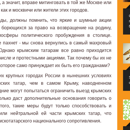
а значит, вправе митинговать в той же Москве или
как и москвичи или жители этих городов.
оды, должны помнить, что яркие и шумные акции
, борющихся за право на возвращение на родину,
осферы политического пробуждения в столице.
е пахнет - мы снова вернулись в самый махровый
 Однако крымским татарам все равно приходится
числе и протестными акциями. Так почему бы их не
 которое само принуждает их быть его гражданами?
их крупных городах России в нынешних условиях
ских татар, чем в самом Крыму, наводненном
едние могут попытаться ограничить выезд крымских
олько даст дополнительные основания говорить о
ого, такие меры будут только способствовать и
или нейтральной ей части крымских татар, что
мскотатарского национального сопротивления.