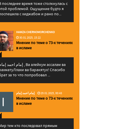
В последнее время тоже столкнулась с
этой проблемой. Ощущение будто я
поспешила с хиджабом и рано по...
HAMZA CHERNOMORCHENKO
30.01.2025, 15:22
Мнение по теме о 73-х течениях
в исламе
إمام احمد إما , Ва алейкум ассалам ва
рахматуЛлахи ва баракятух! Спасибо
брат за то что попробовал ...
إمام احمد إمام
29.01.2025, 00:43
Мнение по теме о 73-х течениях
в исламе
Мир тем кто последовал прямым