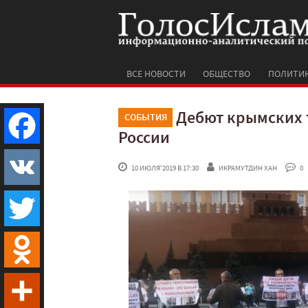
ВСЕ НОВОСТИ
ОБЩЕСТВО
ПОЛИТИ
Дебют крымских т
СОБЫТИЯ
России
Facebook
 10 ИЮЛЯ'2019 В 17:30
ИКРАМУТДИН ХАН
 0
VK
Twitter
Odnoklassniki