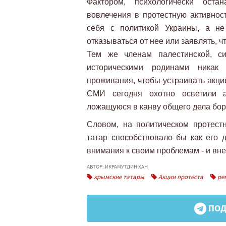
Фактором, психологически оста
вовлечения в протестную активнос
себя с политикой Украины, а не
отказываться от нее или заявлять, 
Тем же членам палестинской, с
историческими родинами никак
проживания, чтобы устраивать акци
СМИ сегодня охотно осветили ак
ложащуюся в канву общего дела бо
Словом, на политическом протес
татар способствовало бы как его
внимания к своим проблемам - и вн
АВТОР: ИКРАМУТДИН ХАН
крымские татары
Акции протеста
реп
ПОД