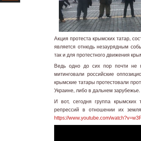
Ресурс
Акция протеста крымских татар, со
является отнюдь незаурядным собы
так и для протестного движения кры
Ведь одно до сих пор почти не 
митинговали российские оппозицио
крымские татары протестовали прот
Украине, либо в дальнем зарубежье.
И вот, сегодня группа крымских 
репрессий в отношении их земля
https://www.youtube.com/watch?v=w3