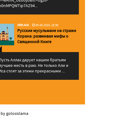
v=wAhN_UEuojU&lc=Ugz6-
h0nMPQWTip7AZ94...
KRR AKK
09.06.2024, 18:56
Русские мусульмане на страже
Корана: pазвеивая мифы о
Священной Книге
Пусть Аллах дарует нашим братьям
лучшее месть в раю. Не только Али и
Иса стоят за этими прекрасными ...
 by golosislama