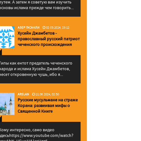
путем. А затем я советую вам изучить
основы ислама прежде чем говорить...
АЗЕР ГАСАНЛИ
02.09.2024, 19:12
Хусейн Джамбетов -
православный русский патриот
чеченского происхождения
Типы как ентот предатель чеченского
народа и ислама Хусейн Джамбетов,
несет откровенную чушь, ибо я...
ARSLAN
11.06.2024, 02:50
Русские мусульмане на страже
Корана: pазвеивая мифы о
Священной Книге
Кому интересно, само видео
здесьhttps://www.youtube.com/watch?