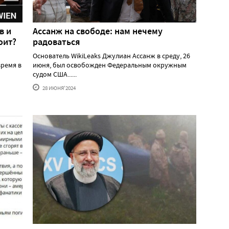
в и
Ассанж на свободе: нам нечему
оит?
радоваться
Основатель WikiLeaks Джулиан Ассанж в среду, 26
ремя в
июня, был освобожден Федеральным окружным
судом США......
28 ИЮНЯ'2024