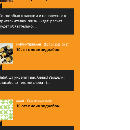
Со скорбью к павшим и ненавестью к
притеснителям, жизнь идет, расчет
будет обязательно. ...
ИКРАМУТДИН ХАН
17.04.2025, 00:27
10 лет с моим хиджабом
Salat, да укрепит вас Аллаx! Увидели,
спасибо за теплые слова :-)...
SALAT
11.04.2025, 09:02
10 лет с моим хиджабом