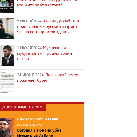
кто и что за этим стоит?
5 ИЮЛЯ'2024
Хусейн Джамбетов -
православный русский патриот
чеченского происхождения
1 ИЮЛЯ'2024
К успешным
мусульманам: прошло время
петлять
24 ИЮНЯ'2024
Посеявший ветер
пожинает бурю
ЕДНИЕ КОММЕНТАРИИ
HAMZA CHERNOMORCHENKO
03.06.2026, 23:29
Сегодня в Тюмени убит
Исомитдин Акбаров