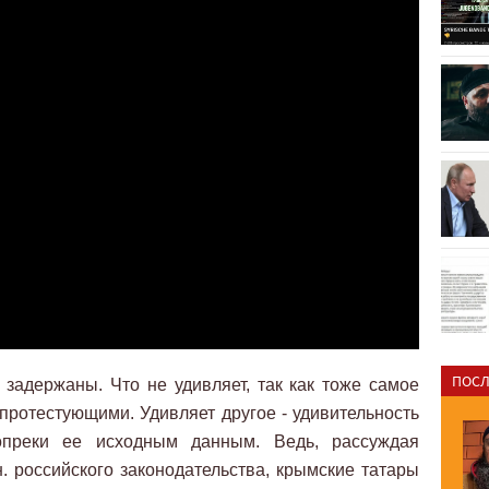
ПОСЛ
 задержаны. Что не удивляет, так как тоже самое
ротестующими. Удивляет другое - удивительность
опреки ее исходным данным. Ведь, рассуждая
н. российского законодательства, крымские татары