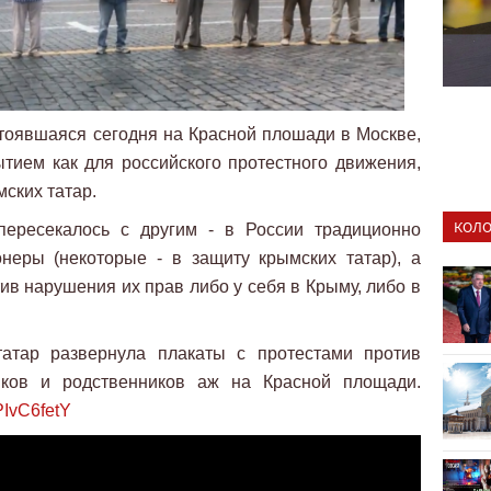
стоявшаяся сегодня на Красной плошади в Москве,
тием как для российского протестного движения,
мских татар.
КОЛО
пересекалось с другим - в России традиционно
неры (некоторые - в защиту крымских татар), а
ив нарушения их прав либо у себя в Крыму, либо в
татар развернула плакаты с протестами против
ков и родственников аж на Красной площади.
PIvC6fetY