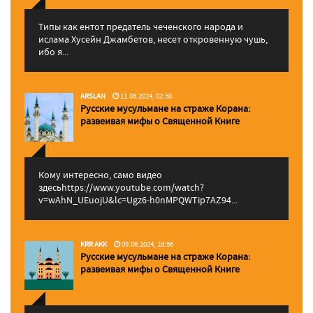
Типы как ентот предатель чеченского народа и
ислама Хусейн Джамбетов, несет откровенную чушь,
ибо я...
ARSLAN
11.06.2024, 02:50
Русские мусульмане на страже Корана:
pазвеивая мифы о Священной Книге
Кому интересно, само видео
здесьhttps://www.youtube.com/watch?
v=wAhN_UEuojU&lc=Ugz6-h0nMPQWTip7AZ94...
KRR AKK
09.06.2024, 18:56
Русские мусульмане на страже Корана:
pазвеивая мифы о Священной Книге