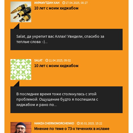
ИКРАМУТДИН ХАН
17.04.2025, 00:27
10 лет с моим хиджабом
Salat, да укрепит вас Аллаx! Увидели, спасибо за
теплые слова :-)...
SALAT
11.04.2025, 09:02
10 лет с моим хиджабом
В последнее время тоже столкнулась с этой
проблемой. Ощущение будто я поспешила с
хиджабом и рано по...
HAMZA CHERNOMORCHENKO
30.01.2025, 15:22
Мнение по теме о 73-х течениях в исламе