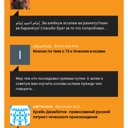
إمام احمد إمام , Ва алейкум ассалам ва рахматуЛлахи
ва баракятух! Спасибо брат за то что попробовал ...
إمام احمد إمام
29.01.2025, 00:43
Мнение по теме о 73-х течениях в исламе
Мир тем кто последовал прямым путем. А затем я
советую вам изучить основы ислама прежде чем
говорить...
АЗЕР ГАСАНЛИ
02.09.2024, 19:12
Хусейн Джамбетов - православный русский
патриот чеченского происхождения