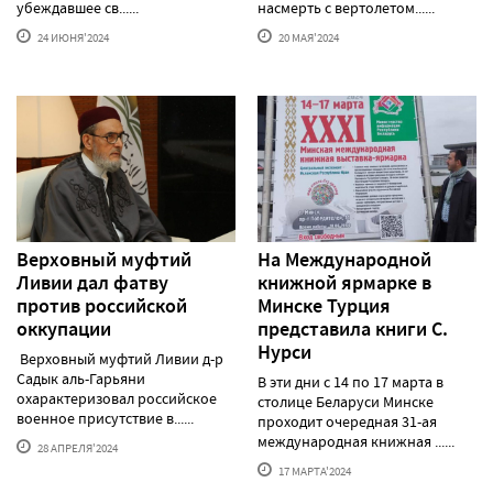
убеждавшее св......
насмерть с вертолетом......
24 ИЮНЯ'2024
20 МАЯ'2024
Верховный муфтий
На Международной
Ливии дал фатву
книжной ярмарке в
против российской
Минске Турция
оккупации
представила книги С.
Нурси
Верховный муфтий Ливии д-р
Садык аль-Гарьяни
В эти дни с 14 по 17 марта в
охарактеризовал российское
столице Беларуси Минске
военное присутствие в......
проходит очередная 31-ая
международная книжная ......
28 АПРЕЛЯ'2024
17 МАРТА'2024