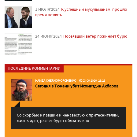
1 ИЮЛЯ'2024
К успешным мусульманам: прошло
время петлять
24 ИЮНЯ'2024
Посеявший ветер пожинает бурю
ПОСЛЕДНИЕ КОММЕНТАРИИ
HAMZA CHERNOMORCHENKO
03.06.2026, 23:29
Сегодня в Тюмени убит Исомитдин Акбаров
Со скорбью к павшим и ненавестью к притеснителям,
жизнь идет, расчет будет обязательно. ...