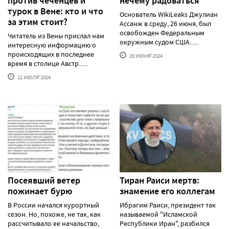
против чеченцев и
нечему радоваться
турок в Вене: кто и что
Основатель WikiLeaks Джулиан
за этим стоит?
Ассанж в среду, 26 июня, был
освобожден Федеральным
Читатель из Вены прислал нам
окружным судом США......
интересную информацию о
происходящих в последнее
28 ИЮНЯ'2024
время в столице Австр......
12 ИЮЛЯ'2024
Посеявший ветер
Тиран Раиси мертв:
пожинает бурю
знамение его коллегам
В России начался курортный
Ибрагим Раиси, президент так
сезон. Но, похоже, не так, как
называемой "Исламской
рассчитывало ее начальство,
Республики Иран", разбился