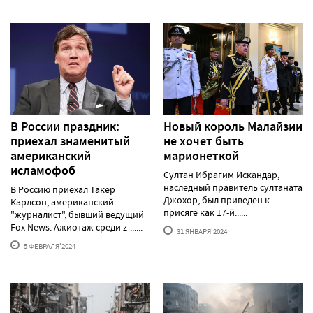
В России праздник:
Новый король Малайзии
приехал знаменитый
не хочет быть
американский
марионеткой
исламофоб
Султан Ибрагим Искандар,
наследный правитель султаната
В Россию приехал Такер
Джохор, был приведен к
Карлсон, американский
присяге как 17-й......
"журналист", бывший ведущий
Fox News. Ажиотаж среди z-......
31 ЯНВАРЯ'2024
5 ФЕВРАЛЯ'2024