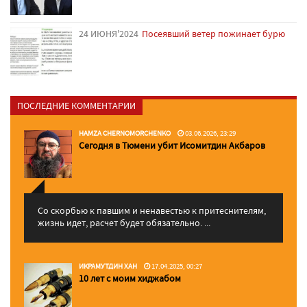
24 ИЮНЯ'2024
Посеявший ветер пожинает бурю
ПОСЛЕДНИЕ КОММЕНТАРИИ
HAMZA CHERNOMORCHENKO
03.06.2026, 23:29
Сегодня в Тюмени убит Исомитдин Акбаров
Со скорбью к павшим и ненавестью к притеснителям,
жизнь идет, расчет будет обязательно. ...
ИКРАМУТДИН ХАН
17.04.2025, 00:27
10 лет с моим хиджабом