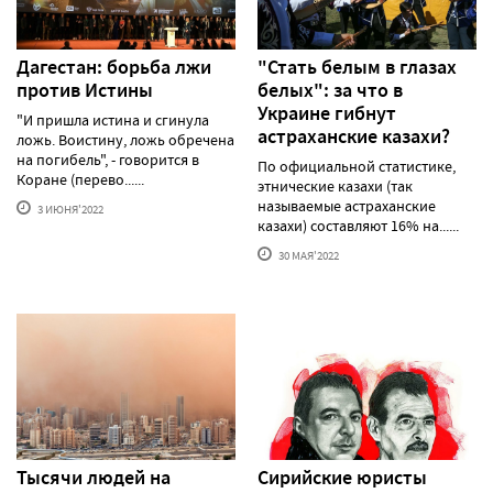
Дагестан: борьба лжи
"Стать белым в глазах
против Истины
белых": за что в
Украине гибнут
"И пришла истина и сгинула
астраханские казахи?
ложь. Воистину, ложь обречена
на погибель", - говорится в
По официальной статистике,
Коране (перево......
этнические казахи (так
называемые астраханские
3 ИЮНЯ'2022
казахи) составляют 16% на......
30 МАЯ'2022
Тысячи людей на
Сирийские юристы