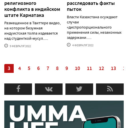
религиозного
расследовать факты
конфликта в индийском
пыток
штате Карнатака
Власти Казахстана осуждают
случаи
Размещенное в Твиттере видео,
«диспропорционального
на котором безумная
применения силы, незаконных
индуистская толпа издевается
задержани......
над студенткой-мусул......
4 ФЕВРАЛЯ'2022
9 ФЕВРАЛЯ'2022
2
3
4
5
6
7
8
9
10
11
12
13
14