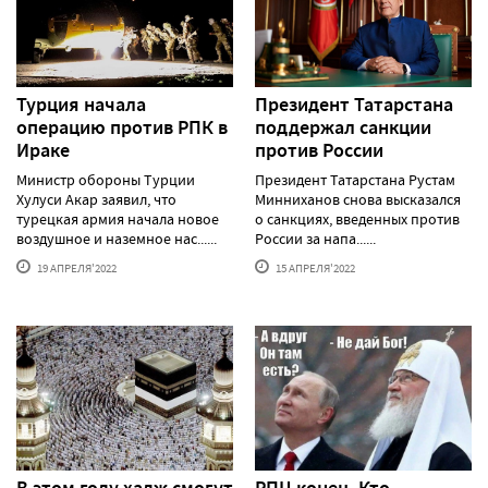
Турция начала
Президент Татарстана
операцию против РПК в
поддержал санкции
Ираке
против России
Министр обороны Турции
Президент Татарстана Рустам
Хулуси Акар заявил, что
Минниханов снова высказался
турецкая армия начала новое
о санкциях, введенных против
воздушное и наземное нас......
России за напа......
19 АПРЕЛЯ'2022
15 АПРЕЛЯ'2022
В этом году хадж смогут
РПЦ конец. Кто