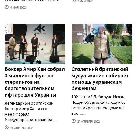
2 МАЯ'2022
4 МАЯ'2022
Боксер Амир Хан собрал
Столетний британский
3 миллиона фунтов
мусульманин собирает
стерлингов на
помощь украинским
благотворительном
беженцам
ифтаре для Украины
102-летний Дабируль Ислам
Чодри обратился к людям со
Легендарный британский
всего мира в своем доме на
боксер Амир Хан и его
вост......
жена Фарьял
Махдум организовали ма......
27 АПРЕЛЯ'2022
28 АПРЕЛЯ'2022