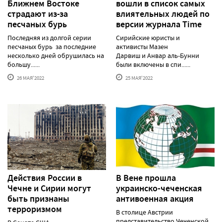
Ближнем Востоке
вошли в список самых
страдают из-за
влиятельных людей по
песчаных бурь
версии журнала Time
Последняя из долгой серии
Сирийские юристы и
песчаных бурь за последние
активисты Мазен
несколько дней обрушилась на
Дарвиш и Анвар аль-Бунни
большу......
были включены в спи......
26 МАЯ'2022
25 МАЯ'2022
Действия России в
В Вене прошла
Чечне и Сирии могут
украинско-чеченская
быть признаны
антивоенная акция
терроризмом
В столице Австрии
представительство Чеченской