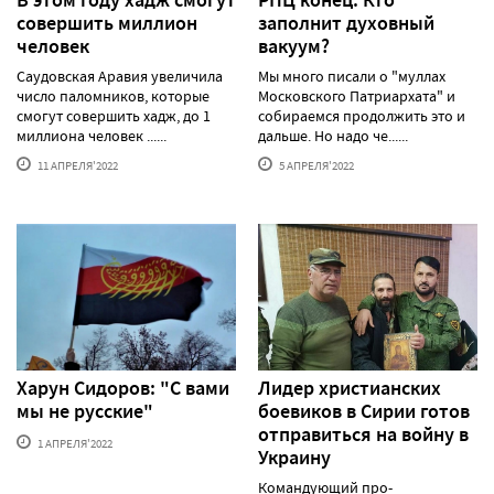
совершить миллион
заполнит духовный
человек
вакуум?
Саудовская Аравия увеличила
Мы много писали о "муллах
число паломников, которые
Московского Патриархата" и
смогут совершить хадж, до 1
собираемся продолжить это и
миллиона человек ......
дальше. Но надо че......
11 АПРЕЛЯ'2022
5 АПРЕЛЯ'2022
Харун Сидоров: "С вами
Лидер христианских
мы не русские"
боевиков в Сирии готов
отправиться на войну в
1 АПРЕЛЯ'2022
Украину
Командующий про-