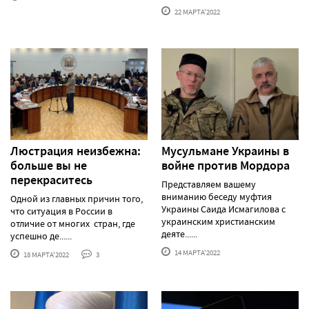
22 МАРТА'2022
Люстрация неизбежна:
Мусульмане Украины в
больше вы не
войне против Мордора
перекраситесь
Представляем вашему
вниманию беседу муфтия
Одной из главных причин того,
Украины Саида Исмагилова с
что ситуация в России в
украинским христианским
отличие от многих стран, где
деяте......
успешно де......
14 МАРТА'2022
18 МАРТА'2022
3