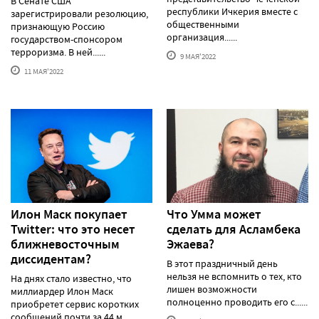
В Сенате США
республики Ичкерия вместе с
зарегистрировали резолюцию,
общественными
признающую Россию
организация......
государством-спонсором
терроризма. В ней......
9 МАЯ'2022
11 МАЯ'2022
Илон Маск покупает
Что Умма может
Twitter: что это несет
сделать для Асламбека
ближневосточным
Эжаева?
диссидентам?
В этот праздничный день
нельзя не вспомнить о тех, кто
На днях стало известно, что
лишен возможности
миллиардер Илон Маск
полноценно проводить его с......
приобретет сервис коротких
сообщений почти за 44 м......