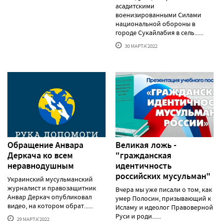
асадитскими
военизированными Силами
национальной обороны в
городе Сукайлабия в сель......
30 МАРТА'2022
Обращение Анвара
Великая ложь -
Деркача ко всем
"гражданская
неравнодушным
идентичность
российских мусульман"
Украинский мусульманский
журналист и правозащитник
Вчера мы уже писали о том, как
Анвар Деркач опубликовал
умер Полосин, призывающий к
видео, на котором обрат......
Исламу и идеолог Правоверной
Руси и роди......
29 МАРТА'2022