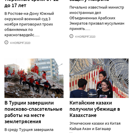
до 17 лет
Печально известный министр
иностранных дел
В Ростове-на-Дону Южный
Объединенных Арабских
окружной военный суд 3
Эмиратов призвал мусульман
ноября приговорил троих
принять......
обвиняемых по
красногвардейс......
4 НОЯБРЯ'2020
4 НОЯБРЯ'2020
В Турции завершили
Китайские казахи
поисково-спасательные
получили убежище в
работы на месте
Казахстане
землетрясения
Этнические казахи из Китая
Кайша Акан и Багашар
В среду Турция завершила