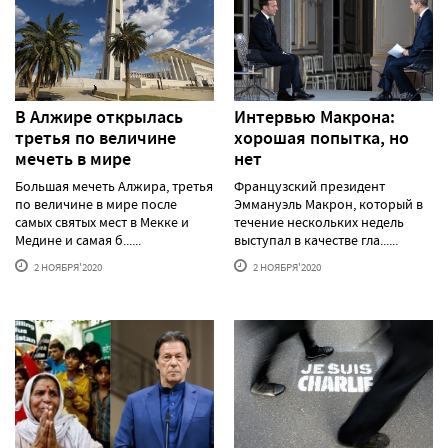
В Алжире открылась
Интервью Макрона:
третья по величине
хорошая попытка, но
мечеть в мире
нет
Большая мечеть Алжира, третья
Французский президент
по величине в мире после
Эммануэль Макрон, который в
самых святых мест в Мекке и
течение нескольких недель
Медине и самая б......
выступал в качестве гла......
2 НОЯБРЯ'2020
2 НОЯБРЯ'2020