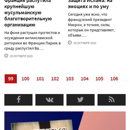
Франция распутила
Защита Ислама: на
крупнейшую
эмоциях и по уму
мусульманскую
Сегодня уже ясно, что
благотворительную
французский президент
организацию
Макрон, а точнее, силы,
которые он представляет,
На фоне растущих протестов и
объяви......
осуждения антиисламской
риторики во Франции Париж в
28 ОКТЯБРЯ'2020
среду распустил Ba......
29 ОКТЯБРЯ'2020
8
99
100
101
102
103
104
105
106
1