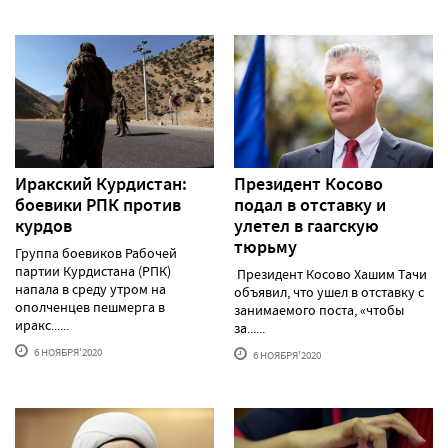
Иракский Курдистан:
Президент Косово
боевики РПК против
подал в отставку и
курдов
улетел в гаагскую
тюрьму
Группа боевиков Рабочей
партии Курдистана (РПК)
Президент Косово Хашим Тачи
напала в среду утром на
объявил, что ушел в отставку с
ополченцев пешмерга в
занимаемого поста, «чтобы
иракс......
за......
6 НОЯБРЯ'2020
6 НОЯБРЯ'2020