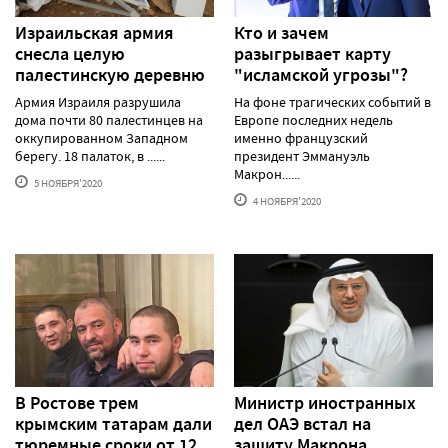
Израильская армия
Кто и зачем
снесла целую
разыгрывает карту
палестинскую деревню
"исламской угрозы"?
Армия Израиля разрушила
На фоне трагических событий в
дома почти 80 палестинцев на
Европе последних недель
оккупированном Западном
именно французский
берегу. 18 палаток, в ......
президент Эммануэль
Макрон......
5 НОЯБРЯ'2020
4 НОЯБРЯ'2020
В Ростове трем
Министр иностранных
крымским татарам дали
дел ОАЭ встал на
тюремные сроки от 12
защиту Макрона