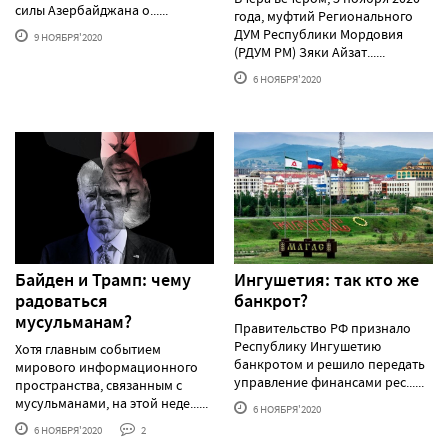
силы Азербайджана о......
года, муфтий Регионального
ДУМ Республики Мордовия
9 НОЯБРЯ'2020
(РДУМ РМ) Зяки Айзат......
6 НОЯБРЯ'2020
Байден и Трамп: чему
Ингушетия: так кто же
радоваться
банкрот?
мусульманам?
Правительство РФ признало
Республику Ингушетию
Хотя главным событием
банкротом и решило передать
мирового информационного
управление финансами рес......
пространства, связанным с
мусульманами, на этой неде......
6 НОЯБРЯ'2020
6 НОЯБРЯ'2020
2