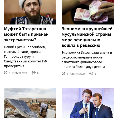
Муфтий Татарстана
Экономика крупнейшей
может быть признан
мусульманской страны
экстремистом?
мира официально
вошла в рецессию
Некий Еркен Сарсенбаев,
житель Казани, призвал
Экономика Индонезии впала в
Генпрокуратуру и
рецессию впервые после
Следственный комитет РФ
азиатского финансового
проверить з......
кризиса более двух десяти......
5 НОЯБРЯ'2020
6
5 НОЯБРЯ'2020
1