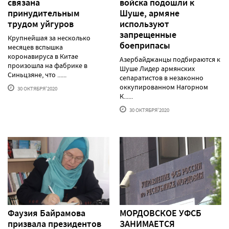
связана
войска подошли к
принудительным
Шуше, армяне
трудом уйгуров
используют
запрещенные
Крупнейшая за несколько
боеприпасы
месяцев вспышка
коронавируса в Китае
Азербайджанцы подбираются к
произошла на фабрике в
Шуше Лидер армянских
Синьцзяне, что ......
сепаратистов в незаконно
оккупированном Нагорном
30 ОКТЯБРЯ'2020
К......
30 ОКТЯБРЯ'2020
Фаузия Байрамова
МОРДОВСКОЕ УФСБ
призвала президентов
ЗАНИМАЕТСЯ