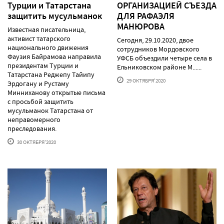
Турции и Татарстана
ОРГАНИЗАЦИЕЙ СЪЕЗДА
защитить мусульманок
ДЛЯ РАФАЭЛЯ
МАНЮРОВА
Известная писательница,
активист татарского
Сегодня, 29.10.2020, двое
национального движения
сотрудников Мордовского
Фаузия Байрамова направила
УФСБ объездили четыре села в
президентам Турции и
Ельниковском районе М......
Татарстана Реджепу Тайипу
29 ОКТЯБРЯ'2020
Эрдогану и Рустаму
Минниханову открытые письма
с просьбой защитить
мусульманок Татарстана от
неправомерного
преследования.
30 ОКТЯБРЯ'2020