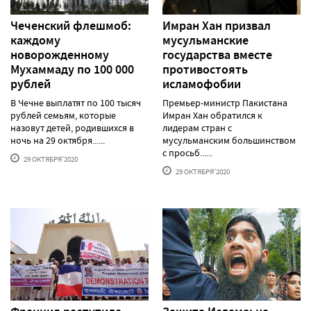
Чеченский флешмоб:
Имран Хан призвал
каждому
мусульманские
новорожденному
государства вместе
Мухаммаду по 100 000
противостоять
рублей
исламофобии
В Чечне выплатят по 100 тысяч
Премьер-министр Пакистана
рублей семьям, которые
Имран Хан обратился к
назовут детей, родившихся в
лидерам стран с
ночь на 29 октября......
мусульманским большинством
с просьб......
29 ОКТЯБРЯ'2020
29 ОКТЯБРЯ'2020