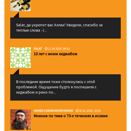
Salat, да укрепит вас Аллаx! Увидели, спасибо за
теплые слова :-)...
SALAT
11.04.2025, 09:02
10 лет с моим хиджабом
В последнее время тоже столкнулась с этой
проблемой. Ощущение будто я поспешила с
хиджабом и рано по...
HAMZA CHERNOMORCHENKO
30.01.2025, 15:22
Мнение по теме о 73-х течениях в исламе