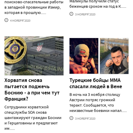
Маликулы получили статус
поисково-спасательные работы
беженцев сроком на год в К......
в западной провинции Измир,
которая в прошлую......
3 НОЯБРЯ'2020
4 НОЯБРЯ'2020
Хорватия снова
Турецкие бойцы ММА
пытается поджечь
спасали людей в Вене
Боснию - а при чем тут
В ночь на 3 ноября столицу
Франция?
Австрии потряс громкий
теракт. Сообщается, что
Сотрудники хорватской
неизвестные боевики напал......
спецслужбы SOA снова
шантажируют граждан Боснии
3 НОЯБРЯ'2020
и Герцеговины и предлагают
им......