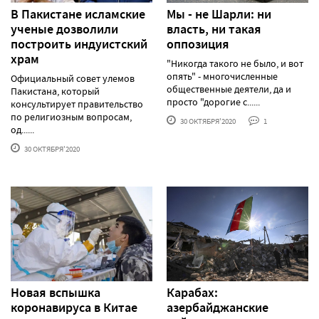
В Пакистане исламские
Мы - не Шарли: ни
ученые дозволили
власть, ни такая
построить индуистский
оппозиция
храм
"Никогда такого не было, и вот
опять" - многочисленные
Официальный совет улемов
общественные деятели, да и
Пакистана, который
просто "дорогие с......
консультирует правительство
по религиозным вопросам,
30 ОКТЯБРЯ'2020
1
од......
30 ОКТЯБРЯ'2020
Новая вспышка
Карабах:
коронавируса в Китае
азербайджанские