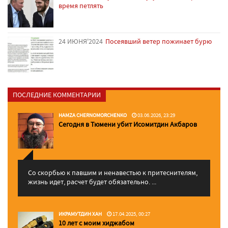
время петлять
24 ИЮНЯ'2024
Посеявший ветер пожинает бурю
ПОСЛЕДНИЕ КОММЕНТАРИИ
HAMZA CHERNOMORCHENKO
03.06.2026, 23:29
Сегодня в Тюмени убит Исомитдин Акбаров
Со скорбью к павшим и ненавестью к притеснителям,
жизнь идет, расчет будет обязательно. ...
ИКРАМУТДИН ХАН
17.04.2025, 00:27
10 лет с моим хиджабом