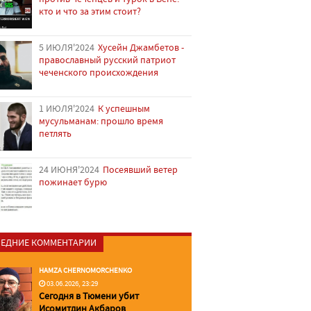
кто и что за этим стоит?
5 ИЮЛЯ'2024
Хусейн Джамбетов -
православный русский патриот
чеченского происхождения
1 ИЮЛЯ'2024
К успешным
мусульманам: прошло время
петлять
24 ИЮНЯ'2024
Посеявший ветер
пожинает бурю
ЕДНИЕ КОММЕНТАРИИ
HAMZA CHERNOMORCHENKO
03.06.2026, 23:29
Сегодня в Тюмени убит
Исомитдин Акбаров