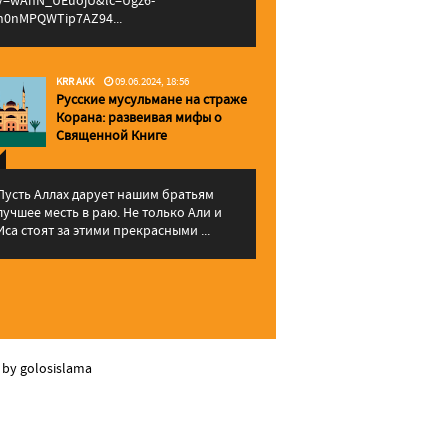
v=wAhN_UEuojU&lc=Ugz6-
h0nMPQWTip7AZ94...
KRR AKK
09.06.2024, 18:56
Русские мусульмане на страже
Корана: pазвеивая мифы о
Священной Книге
Пусть Аллах дарует нашим братьям
лучшее месть в раю. Не только Али и
Иса стоят за этими прекрасными ...
 by golosislama