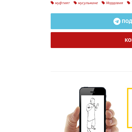
муфтият
мусульмане
Мордовия
ПОД
КО