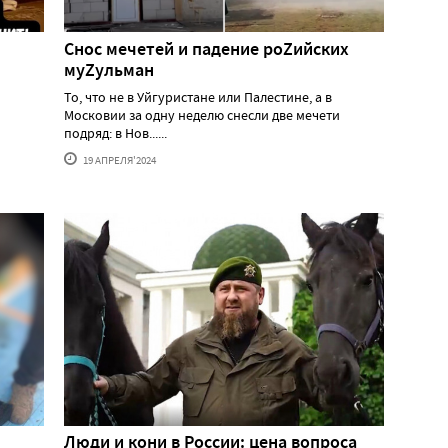
Снос мечетей и падение роZийских
муZульман
То, что не в Уйгуристане или Палестине, а в
Московии за одну неделю снесли две мечети
подряд: в Нов......
19 АПРЕЛЯ'2024
Люди и кони в России: цена вопроса