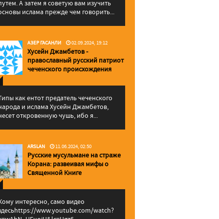
путем. А затем я советую вам изучить
основы ислама прежде чем говорить...
АЗЕР ГАСАНЛИ
02.09.2024, 19:12
Хусейн Джамбетов -
православный русский патриот
чеченского происхождения
Типы как ентот предатель чеченского
народа и ислама Хусейн Джамбетов,
несет откровенную чушь, ибо я...
ARSLAN
11.06.2024, 02:50
Русские мусульмане на страже
Корана: pазвеивая мифы о
Священной Книге
Кому интересно, само видео
здесьhttps://www.youtube.com/watch?