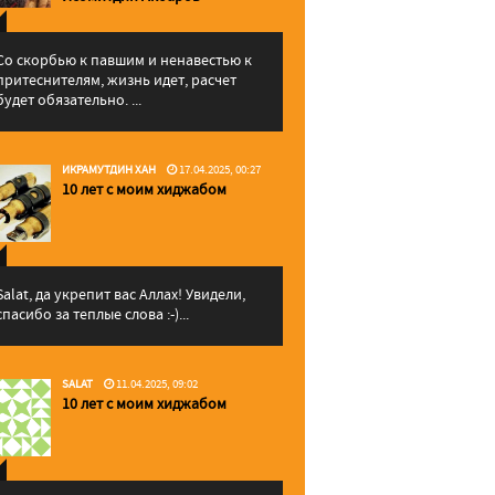
Со скорбью к павшим и ненавестью к
притеснителям, жизнь идет, расчет
будет обязательно. ...
ИКРАМУТДИН ХАН
17.04.2025, 00:27
10 лет с моим хиджабом
Salat, да укрепит вас Аллаx! Увидели,
спасибо за теплые слова :-)...
SALAT
11.04.2025, 09:02
10 лет с моим хиджабом