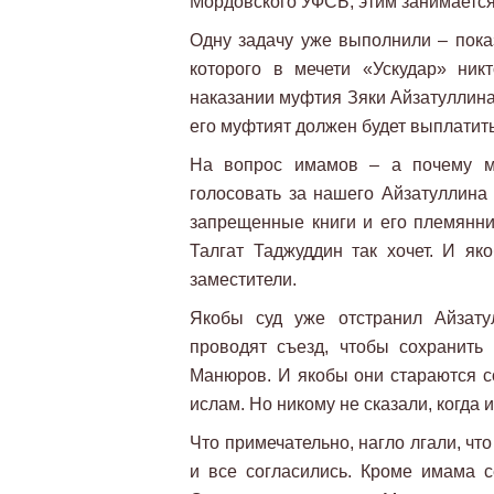
Мордовского УФСБ, этим занимается
Одну задачу уже выполнили – пока
которого в мечети «Ускудар» ник
наказании муфтия Зяки Айзатуллина
его муфтият должен будет выплатить
На вопрос имамов – а почему м
голосовать за нашего Айзатуллина 
запрещенные книги и его племянник
Талгат Таджуддин так хочет. И як
заместители.
Якобы суд уже отстранил Айзату
проводят съезд, чтобы сохранить
Манюров. И якобы они стараются 
ислам. Но никому не сказали, когда и
Что примечательно, нагло лгали, ч
и все согласились. Кроме имама с