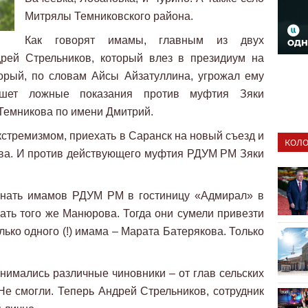
Митрялы Темниковского района.
Как говорят имамы, главным из двух
рей Стрельников, который влез в президиум на
орый, по словам Айсы Айзатуллина, угрожал ему
ишет ложные показания против муфтия Зяки
 Темникова по имени Дмитрий.
стремизмом, приехать в Саранск на новый съезд и
КОЛО
ва. И против действующего муфтия РДУМ РМ Зяки
огнать имамов РДУМ РМ в гостиницу «Адмирал» в
ать того же Манюрова. Тогда они сумели привезти
лько одного (!) имама – Марата Батерякова. Только
анимались различные чиновники – от глав сельских
Не смогли. Теперь Андрей Стрельников, сотрудник