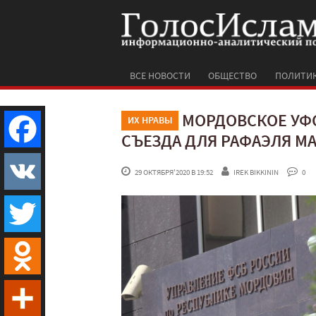
ВСЕ НОВОСТИ
ОБЩЕСТВО
ПОЛИТИ
МОРДОВСКОЕ УФ
ИХ НРАВЫ
СЪЕЗДА ДЛЯ РАФАЭЛЯ М
Facebook
 29 ОКТЯБРЯ'2020 В 19:52
IREK BIKKININ
 0
VK
Twitter
Odnoklassniki