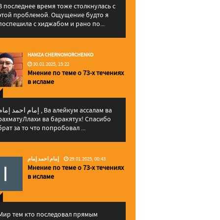
В последнее время тоже столкнулась с
этой проблемой. Ощущение будто я
поспешила с хиджабом и рано по...
HAMZA CHERNOMORCHENKO
30.01.2025, 15:22
Мнение по теме о 73-х течениях
в исламе
إمام احمد إما , Ва алейкум ассалам ва
рахматуЛлахи ва баракятух! Спасибо
брат за то что попробовал ...
إمام احمد إمام
29.01.2025, 00:43
Мнение по теме о 73-х течениях
в исламе
Мир тем кто последовал прямым