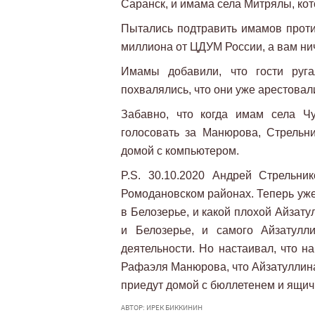
Саранск, и имама села Митрялы, кот
Пытались подтравить имамов проти
миллиона от ЦДУМ России, а вам нич
Имамы добавили, что гости руга
похвалялись, что они уже арестовали
Забавно, что когда имам села Чу
голосовать за Манюрова, Стрельни
домой с компьютером.
P.S. 30.10.2020 Андрей Стрельн
Ромодановском районах. Теперь уже
в Белозерье, и какой плохой Айзату
и Белозерье, и самого Айзатулл
деятельности. Но настаивал, что н
Рафаэля Манюрова, что Айзатуллина у
приедут домой с бюллетенем и ящич
АВТОР: ИРЕК БИККИНИН