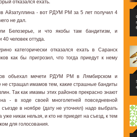
орый отказался ехать.
в Айзатуллина - вот РДУМ РМ за 5 лет получил 4
его не дал.
ли Белозерье, и что якобы там бандитизм, и
 40 человек оттуда.
рино категорически отказался ехать в Саранск
ков как бы пригрозил, что тогда приедут к нему
иков объехал мечети РДУМ РМ в Лямбирском и
 не стращал имамов тем, какие страшные бандиты
ллин. Так как имамы этих районов прекрасно знают
ина - в ходе своей многолетней повседневной
а съезде в ноябре (дату не уточнял) надо выбрать
же никак нельзя, и кто не приедет на съезд, к тем
ком для голосования.