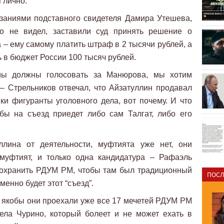
 лично.
заниями подставного свидетеля Дамира Утешева,
то не видел, заставили суд принять решение о
 – ему самому платить штраф в 2 тысячи рублей, а
 в бюджет России 100 тысяч рублей.
ы должны голосовать за Манюрова, мы хотим
– Стрельников отвечал, что Айзатуллин продавал
и фигуранты уголовного дела, вот почему. И что
обы на съезд приедет либо сам Талгат, либо его
ллина от деятельности, муфтията уже нет, они
 муфтият, и только одна кандидатура – Рафаэль
сохранить РДУМ РМ, чтобы там был традиционный
ПОСЛ
менно будет этот “съезд”.
то якобы они проехали уже все 17 мечетей РДУМ РМ
ела Чурино, который болеет и не может ехать в