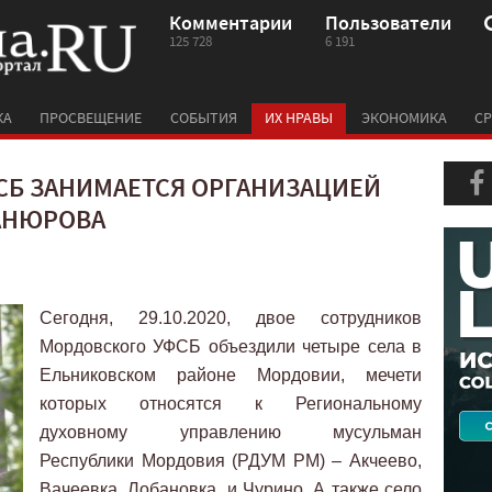
Комментарии
Пользователи
125 728
6 191
КА
ПРОСВЕЩЕНИЕ
СОБЫТИЯ
ИХ НРАВЫ
ЭКОНОМИКА
СР
СБ ЗАНИМАЕТСЯ ОРГАНИЗАЦИЕЙ
АНЮРОВА
Сегодня, 29.10.2020, двое сотрудников
Мордовского УФСБ объездили четыре села в
Ельниковском районе Мордовии, мечети
которых относятся к Региональному
духовному управлению мусульман
Республики Мордовия (РДУМ РМ) – Акчеево,
Вачеевка, Лобановка, и Чурино. А также село