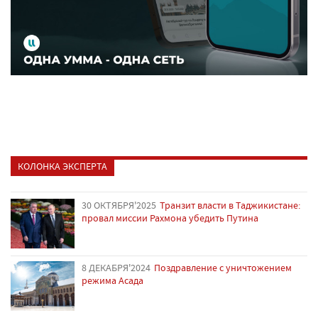
КОЛОНКА ЭКСПЕРТА
30 ОКТЯБРЯ'2025
Транзит власти в Таджикистане:
провал миссии Рахмона убедить Путина
8 ДЕКАБРЯ'2024
Поздравление с уничтожением
режима Асада