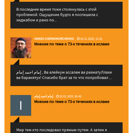
В последнее время тоже столкнулась с этой
проблемой. Ощущение будто я поспешила с
хиджабом и рано по...
HAMZA CHERNOMORCHENKO
30.01.2025, 15:22
Мнение по теме о 73-х течениях в исламе
إمام احمد إمام , Ва алейкум ассалам ва рахматуЛлахи
ва баракятух! Спасибо брат за то что попробовал ...
إمام احمد إمام
29.01.2025, 00:43
Мнение по теме о 73-х течениях в исламе
Мир тем кто последовал прямым путем. А затем я