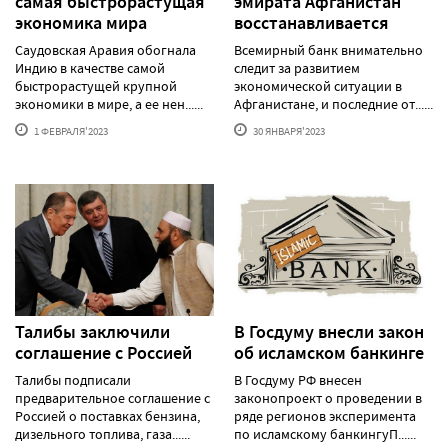
самая быстрорастущая
эмирата Афганистан
экономика мира
восстанавливается
Саудовская Аравия обогнала
Всемирный банк внимательно
Индию в качестве самой
следит за развитием
быстрорастущей крупной
экономической ситуации в
экономики в мире, а ее нен......
Афганистане, и последние от......
1 ФЕВРАЛЯ'2023
30 ЯНВАРЯ'2023
Талибы заключили
В Госдуму внесли закон
соглашение с Россией
об исламском банкинге
Талибы подписали
В Госдуму РФ внесен
предварительное соглашение с
законопроект о проведении в
Россией о поставках бензина,
ряде регионов эксперимента
дизельного топлива, газа......
по исламскому банкингуП......