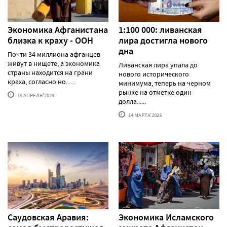
Экономика Афганистана
1:100 000: ливанская
близка к краху - ООН
лира достигла нового
дна
Почти 34 миллиона афганцев
живут в нищете, а экономика
Ливанская лира упала до
страны находится на грани
нового исторического
краха, согласно но......
минимума, теперь на черном
рынке на отметке один
19 АПРЕЛЯ'2023
долла......
14 МАРТА'2023
Саудовская Аравия:
Экономика Исламского