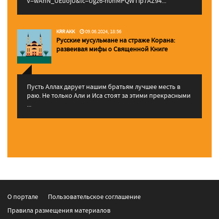
v=wAhN_UEuojU&lc=Ugz6-h0nMPQWTip7AZ94...
KRR AKK
09.06.2024, 18:56
Русские мусульмане на страже Корана:
pазвеивая мифы о Священной Книге
Пусть Аллах дарует нашим братьям лучшее месть в
раю. Не только Али и Иса стоят за этими прекрасными
...
О портале
Пользовательское соглашение
Правила размещения материалов