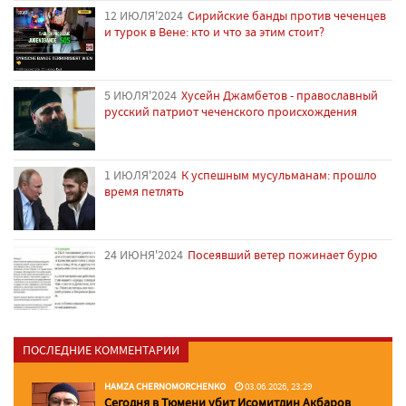
12 ИЮЛЯ'2024
Сирийские банды против чеченцев
и турок в Вене: кто и что за этим стоит?
5 ИЮЛЯ'2024
Хусейн Джамбетов - православный
русский патриот чеченского происхождения
1 ИЮЛЯ'2024
К успешным мусульманам: прошло
время петлять
24 ИЮНЯ'2024
Посеявший ветер пожинает бурю
ПОСЛЕДНИЕ КОММЕНТАРИИ
HAMZA CHERNOMORCHENKO
03.06.2026, 23:29
Сегодня в Тюмени убит Исомитдин Акбаров