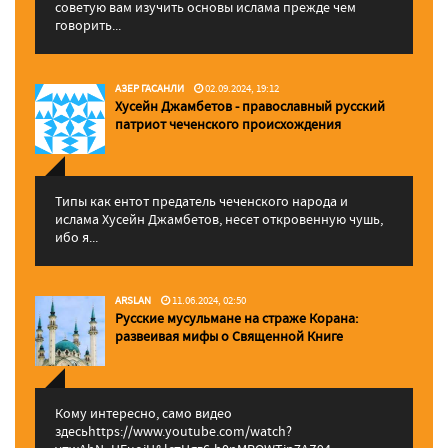
советую вам изучить основы ислама прежде чем
говорить...
АЗЕР ГАСАНЛИ
02.09.2024, 19:12
Хусейн Джамбетов - православный русский
патриот чеченского происхождения
Типы как ентот предатель чеченского народа и
ислама Хусейн Джамбетов, несет откровенную чушь,
ибо я...
ARSLAN
11.06.2024, 02:50
Русские мусульмане на страже Корана:
pазвеивая мифы о Священной Книге
Кому интересно, само видео
здесьhttps://www.youtube.com/watch?