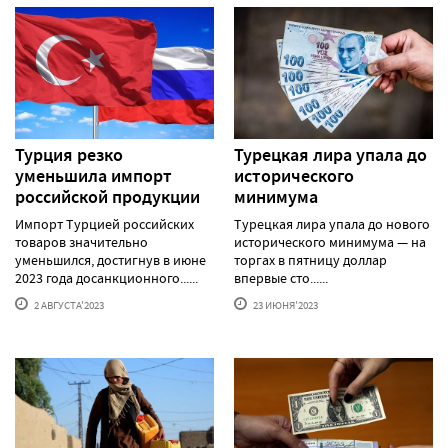
Турция резко
Турецкая лира упала до
уменьшила импорт
исторического
российской продукции
минимума
Импорт Турцией российских
Турецкая лира упала до нового
товаров значительно
исторического минимума — на
уменьшился, достигнув в июне
торгах в пятницу доллар
2023 года досанкционного......
впервые сто......
2 АВГУСТА'2023
23 ИЮНЯ'2023