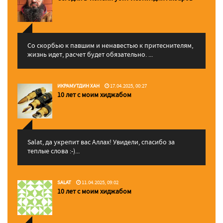
Со скорбью к павшим и ненавестью к притеснителям,
жизнь идет, расчет будет обязательно. ...
ИКРАМУТДИН ХАН
17.04.2025, 00:27
10 лет с моим хиджабом
Salat, да укрепит вас Аллаx! Увидели, спасибо за
теплые слова :-)...
SALAT
11.04.2025, 09:02
10 лет с моим хиджабом