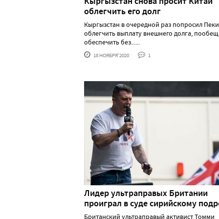
Кыргызстан снова просит Китай
облегчить его долг
Кыргызстан в очередной раз попросил Пек
облегчить выплату внешнего долга, пообещ
обеспечить без......
18 НОЯБРЯ'2020
1
Лидер ультраправых Британии
проиграл в суде сирийскому подр
Британский ультраправый активист Томми