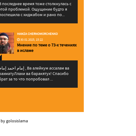
В последнее время тоже столкнулась с
этой проблемой. Ощущение будто я
поспешила с хиджабом и рано по...
HAMZA CHERNOMORCHENKO
30.01.2025, 15:22
Мнение по теме о 73-х течениях
в исламе
إمام احمد إما , Ва алейкум ассалам ва
рахматуЛлахи ва баракятух! Спасибо
брат за то что попробовал ...
 by golosislama