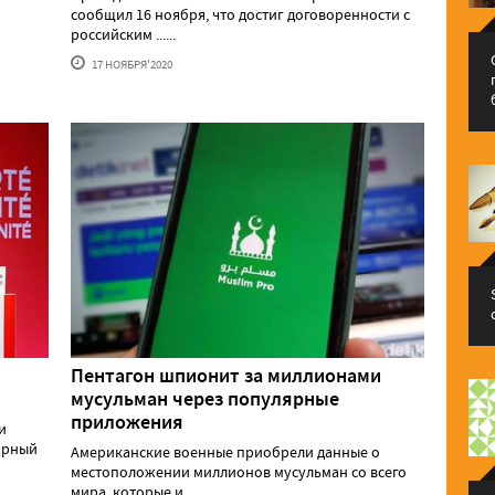
сообщил 16 ноября, что достиг договоренности с
российским ......
17 НОЯБРЯ'2020
Пентагон шпионит за миллионами
мусульман через популярные
приложения
и
ярный
Американские военные приобрели данные о
местоположении миллионов мусульман со всего
мира, которые и......