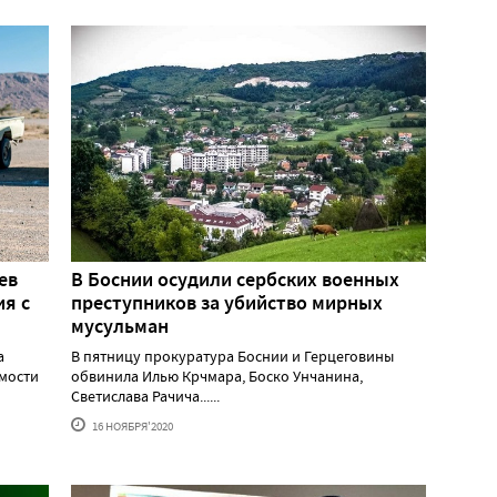
ев
В Боснии осудили сербских военных
я с
преступников за убийство мирных
мусульман
а
В пятницу прокуратура Боснии и Герцеговины
мости
обвинила Илью Крчмара, Боско Унчанина,
Светислава Рачича......
16 НОЯБРЯ'2020