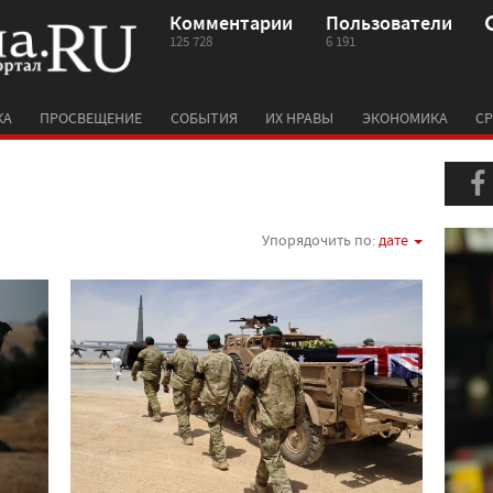
Комментарии
Пользователи
125 728
6 191
КА
ПРОСВЕЩЕНИЕ
СОБЫТИЯ
ИХ НРАВЫ
ЭКОНОМИКА
СР
Упорядочить по:
дате