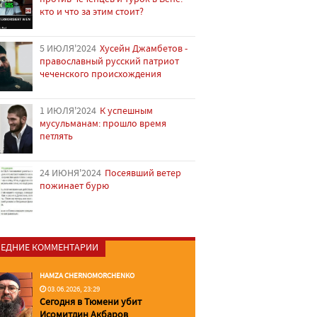
кто и что за этим стоит?
5 ИЮЛЯ'2024
Хусейн Джамбетов -
православный русский патриот
чеченского происхождения
1 ИЮЛЯ'2024
К успешным
мусульманам: прошло время
петлять
24 ИЮНЯ'2024
Посеявший ветер
пожинает бурю
ЕДНИЕ КОММЕНТАРИИ
HAMZA CHERNOMORCHENKO
03.06.2026, 23:29
Сегодня в Тюмени убит
Исомитдин Акбаров