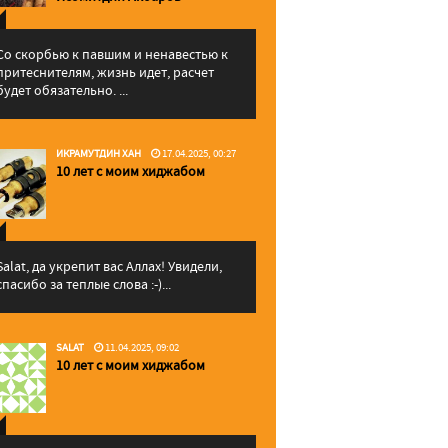
Со скорбью к павшим и ненавестью к
притеснителям, жизнь идет, расчет
будет обязательно. ...
ИКРАМУТДИН ХАН
17.04.2025, 00:27
10 лет с моим хиджабом
Salat, да укрепит вас Аллаx! Увидели,
спасибо за теплые слова :-)...
SALAT
11.04.2025, 09:02
10 лет с моим хиджабом