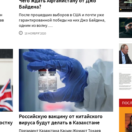
Чего ждать Афганистану от Джо
Байдена?
ин
После прошедших выборов в США и почти уже
ав
гарантированной победы на них Джо Байдена,
одним из волну......
18 НОЯБРЯ'2020
ПОСЛ
Российскую вакцину от китайского
остку
вируса будут делать в Казахстане
Президент Казахстана Касым-Жомарт Токаев