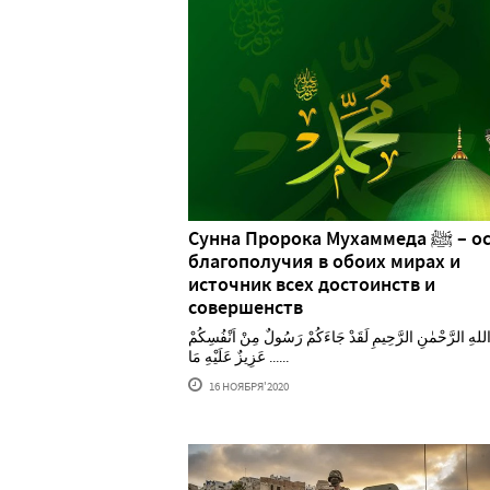
Сунна Пророка Мухаммеда ﷺ – основа
благополучия в обоих мирах и
источник всех достоинств и
совершенств
للهِ الرَّحْمٰنِ الرَّحِيمِ لَقَدْ جَاءَكُمْ رَسُولٌ مِنْ اَنْفُسِكُمْ
عَزِيزٌ عَلَيْهِ مَا ......
16 НОЯБРЯ'2020