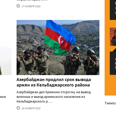
17 НОЯБРЯ'2020
م
Азербайджан продлил срок вывода
армян из Кельбаджарского района
Азербайджан дал Армении отсрочку на вывод
тики
военных и выезд армянского населения из
Кельбаджарского р......
Tweets
16 НОЯБРЯ'2020