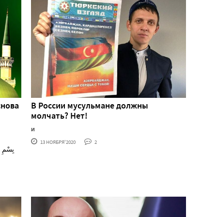
В России мусульмане должны
молчать? Нет!
и
13 НОЯБРЯ'2020
2
بِسْمِ ا