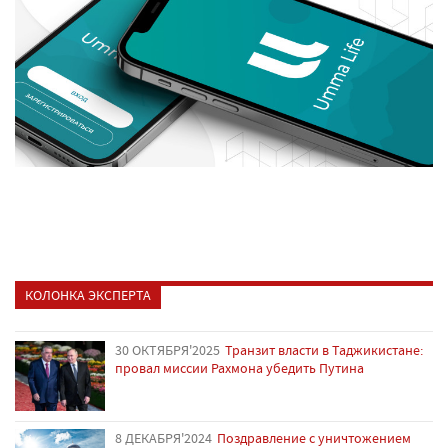
КОЛОНКА ЭКСПЕРТА
30 ОКТЯБРЯ'2025
Транзит власти в Таджикистане:
провал миссии Рахмона убедить Путина
8 ДЕКАБРЯ'2024
Поздравление с уничтожением