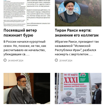
Посеявший ветер
Тиран Раиси мертв:
пожинает бурю
знамение его коллегам
В России начался курортный
Ибрагим Раиси, президент так
сезон. Но, похоже, не так, как
называемой "Исламской
рассчитывало ее начальство,
Республики Иран", разбился
убеждавшее св......
насмерть с вертолетом......
24 ИЮНЯ'2024
20 МАЯ'2024