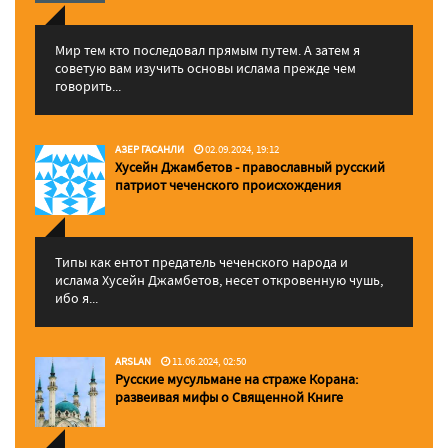
Мир тем кто последовал прямым путем. А затем я
советую вам изучить основы ислама прежде чем
говорить...
АЗЕР ГАСАНЛИ
02.09.2024, 19:12
Хусейн Джамбетов - православный русский
патриот чеченского происхождения
Типы как ентот предатель чеченского народа и
ислама Хусейн Джамбетов, несет откровенную чушь,
ибо я...
ARSLAN
11.06.2024, 02:50
Русские мусульмане на страже Корана:
pазвеивая мифы о Священной Книге