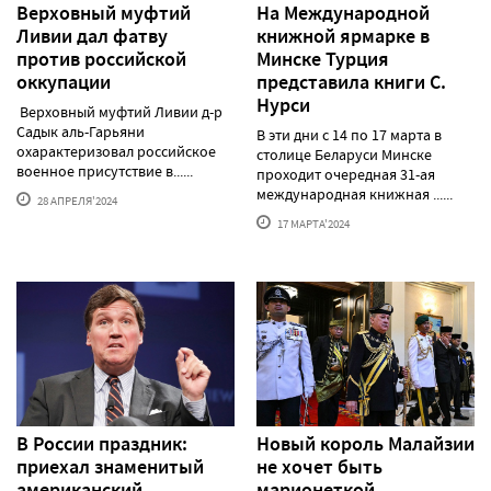
Верховный муфтий
На Международной
Ливии дал фатву
книжной ярмарке в
против российской
Минске Турция
оккупации
представила книги С.
Нурси
Верховный муфтий Ливии д-р
Садык аль-Гарьяни
В эти дни с 14 по 17 марта в
охарактеризовал российское
столице Беларуси Минске
военное присутствие в......
проходит очередная 31-ая
международная книжная ......
28 АПРЕЛЯ'2024
17 МАРТА'2024
В России праздник:
Новый король Малайзии
приехал знаменитый
не хочет быть
американский
марионеткой