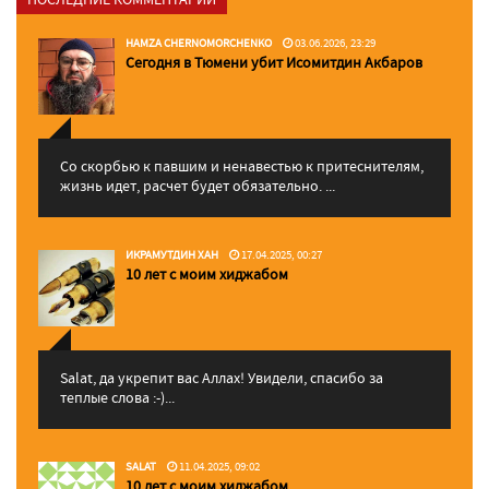
HAMZA CHERNOMORCHENKO
03.06.2026, 23:29
Сегодня в Тюмени убит Исомитдин Акбаров
Со скорбью к павшим и ненавестью к притеснителям,
жизнь идет, расчет будет обязательно. ...
ИКРАМУТДИН ХАН
17.04.2025, 00:27
10 лет с моим хиджабом
Salat, да укрепит вас Аллаx! Увидели, спасибо за
теплые слова :-)...
SALAT
11.04.2025, 09:02
10 лет с моим хиджабом