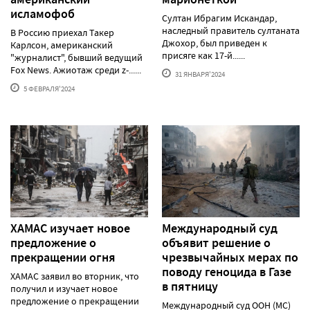
исламофоб
Султан Ибрагим Искандар,
наследный правитель султаната
В Россию приехал Такер
Джохор, был приведен к
Карлсон, американский
присяге как 17-й......
"журналист", бывший ведущий
Fox News. Ажиотаж среди z-......
31 ЯНВАРЯ'2024
5 ФЕВРАЛЯ'2024
ХАМАС изучает новое
Международный суд
предложение о
объявит решение о
прекращении огня
чрезвычайных мерах по
поводу геноцида в Газе
ХАМАС заявил во вторник, что
в пятницу
получил и изучает новое
предложение о прекращении
Международный суд ООН (МС)