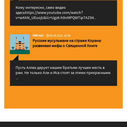
Кому интересно, само видео
здесьhttps://www.youtube.com/watch?
v=wAhN_UEuojU&lc=Ugz6-h0nMPQWTip7AZ94...
KRR AKK
09.06.2024, 18:56
Русские мусульмане на страже Корана:
pазвеивая мифы о Священной Книге
Пусть Аллах дарует нашим братьям лучшее месть в
раю. Не только Али и Иса стоят за этими прекрасными
...