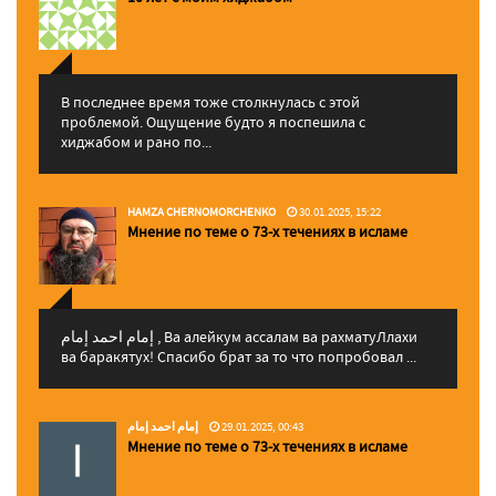
В последнее время тоже столкнулась с этой
проблемой. Ощущение будто я поспешила с
хиджабом и рано по...
HAMZA CHERNOMORCHENKO
30.01.2025, 15:22
Мнение по теме о 73-х течениях в исламе
إمام احمد إمام , Ва алейкум ассалам ва рахматуЛлахи
ва баракятух! Спасибо брат за то что попробовал ...
إمام احمد إمام
29.01.2025, 00:43
Мнение по теме о 73-х течениях в исламе