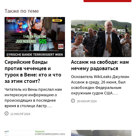
Также по теме
Сирийские банды
Ассанж на свободе: нам
против чеченцев и
нечему радоваться
турок в Вене: кто и что
Основатель WikiLeaks Джулиан
за этим стоит?
Ассанж в среду, 26 июня, был
освобожден Федеральным
Читатель из Вены прислал нам
окружным судом США......
интересную информацию о
происходящих в последнее
28 ИЮНЯ'2024
время в столице Австр......
12 ИЮЛЯ'2024