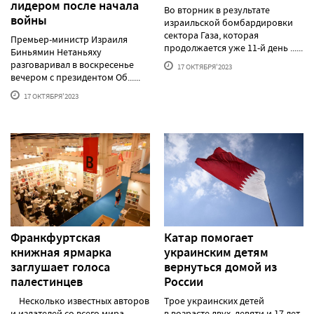
лидером после начала
Во вторник в результате
войны
израильской бомбардировки
сектора Газа, которая
Премьер-министр Израиля
продолжается уже 11-й день ......
Биньямин Нетаньяху
разговаривал в воскресенье
17 ОКТЯБРЯ'2023
вечером с президентом Об......
17 ОКТЯБРЯ'2023
Франкфуртская
Катар помогает
книжная ярмарка
украинским детям
заглушает голоса
вернуться домой из
палестинцев
России
Несколько известных авторов
Трое украинских детей
и издателей со всего мира
в возрасте двух, девяти и 17 лет,