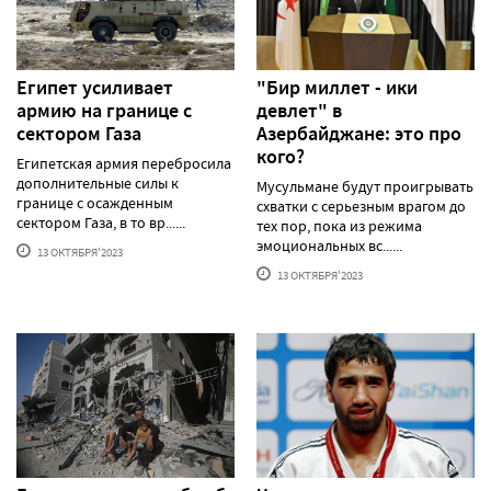
Египет усиливает
"Бир миллет - ики
армию на границе с
девлет" в
сектором Газа
Азербайджане: это про
кого?
Египетская армия перебросила
дополнительные силы к
Мусульмане будут проигрывать
границе с осажденным
схватки с серьезным врагом до
сектором Газа, в то вр......
тех пор, пока из режима
эмоциональных вс......
13 ОКТЯБРЯ'2023
13 ОКТЯБРЯ'2023