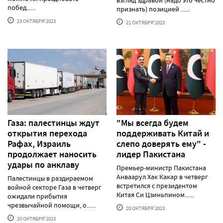
взгляд здравой (надо это честно
побед......
признать) позицией ......
23 ОКТЯБРЯ'2023
21 ОКТЯБРЯ'2023
Газа: палестинцы ждут
"Мы всегда будем
открытия перехода
поддерживать Китай и
Рафах, Израиль
слепо доверять ему" -
продолжает наносить
лидер Пакистана
удары по анклаву
Премьер-министр Пакистана
Анваарул Хак Какар в четверг
Палестинцы в раздираемом
встретился с президентом
войной секторе Газа в четверг
Китая Си Цзиньпином......
ожидали прибытия
чрезвычайной помощи, о......
20 ОКТЯБРЯ'2023
20 ОКТЯБРЯ'2023