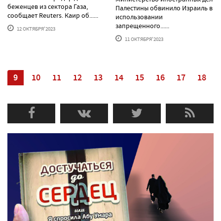
беженцев из сектора Газа,
Палестины обвинило Израиль в
сообщает Reuters. Каир об......
использовании
запрещенного......
12 ОКТЯБРЯ'2023
11 ОКТЯБРЯ'2023
8
9
10
11
12
13
14
15
16
17
18