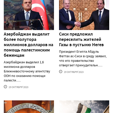
Азербайджан выделит
Сиси предложил
более полутора
переселить жителей
миллионов долларов на
Газы в пустыню Негев
помощь палестинским
Президент Египта Абдуль
беженцам
Фаттах ас-Сиси в среду заявил,
что его правительство
Азербайджан выделил 1,6
отвергает принудительн......
миллиона долларов
Ближневосточному агентству
19 ОКТЯБРЯ'2023
ООН по оказанию помощи
палести......
19 ОКТЯБРЯ'2023