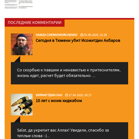
ПОСЛЕДНИЕ КОММЕНТАРИИ
HAMZA CHERNOMORCHENKO
03.06.2026, 23:29
Сегодня в Тюмени убит Исомитдин Акбаров
Со скорбью к павшим и ненавестью к притеснителям,
жизнь идет, расчет будет обязательно. ...
ИКРАМУТДИН ХАН
17.04.2025, 00:27
10 лет с моим хиджабом
Salat, да укрепит вас Аллаx! Увидели, спасибо за
теплые слова :-)...