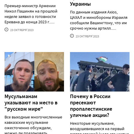
Украины
Премьер-министр Армении
Никол Пашинян на прошлой
По данным издания Axios,
неделе заявил о готовности
ЦАХАЛ и минобороны Израиля
Еревана до конца 2023 г......
сообщили Вашингтону, что им
срочно нужны артилл......
23 ОКТЯБРЯ'2023
23 ОКТЯБРЯ'2023
Мусульманам
Почему в России
указывают на место в
пресекают
"русском мире"
пропалестинские
уличные акции?
Все выходные многочисленные
кавказские мусульмане
Некоторые мусульмане,
ожесточенно обсуждали,
воодушевившиеся на первый
можно ли праздновать