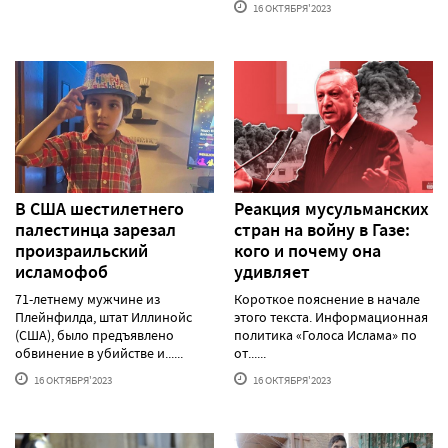
16 ОКТЯБРЯ'2023
В США шестилетнего
Реакция мусульманских
палестинца зарезал
стран на войну в Газе:
произраильский
кого и почему она
исламофоб
удивляет
71-летнему мужчине из
Короткое пояснение в начале
Плейнфилда, штат Иллинойс
этого текста. Информационная
(США), было предъявлено
политика «Голоса Ислама» по
обвинение в убийстве и......
от......
16 ОКТЯБРЯ'2023
16 ОКТЯБРЯ'2023