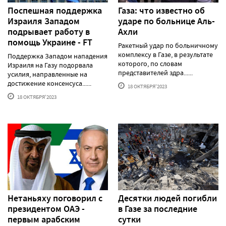
Поспешная поддержка
Газа: что известно об
Израиля Западом
ударе по больнице Аль-
подрывает работу в
Ахли
помощь Украине - FT
Ракетный удар по больничному
комплексу в Газе, в результате
Поддержка Западом нападения
которого, по словам
Израиля на Газу подорвала
представителей здра......
усилия, направленные на
достижение консенсуса......
18 ОКТЯБРЯ'2023
18 ОКТЯБРЯ'2023
Нетаньяху поговорил с
Десятки людей погибли
президентом ОАЭ -
в Газе за последние
первым арабским
сутки