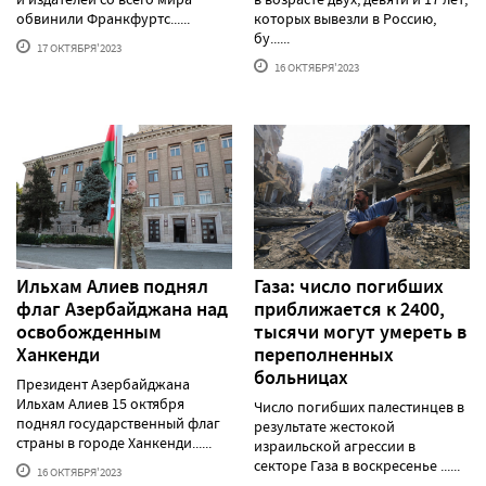
обвинили Франкфуртс......
которых вывезли в Россию,
бу......
17 ОКТЯБРЯ'2023
16 ОКТЯБРЯ'2023
Ильхам Алиев поднял
Газа: число погибших
флаг Азербайджана над
приближается к 2400,
освобожденным
тысячи могут умереть в
Ханкенди
переполненных
больницах
Президент Азербайджана
Ильхам Алиев 15 октября
Число погибших палестинцев в
поднял государственный флаг
результате жестокой
страны в городе Ханкенди......
израильской агрессии в
секторе Газа в воскресенье ......
16 ОКТЯБРЯ'2023