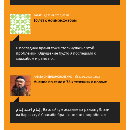
SALAT
11.04.2025, 09:02
10 лет с моим хиджабом
В последнее время тоже столкнулась с этой
проблемой. Ощущение будто я поспешила с
хиджабом и рано по...
HAMZA CHERNOMORCHENKO
30.01.2025, 15:22
Мнение по теме о 73-х течениях в исламе
إمام احمد إمام , Ва алейкум ассалам ва рахматуЛлахи
ва баракятух! Спасибо брат за то что попробовал ...