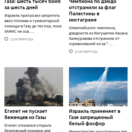
Газа: шесть тысяч бомб
Чемпиона по дзюдо
за шесть дней
отстранили за флаг
Палестины в
Израиль пригрозил запретить
инстаграме
ввоз топлива и гуманитарной
помощи в Газу до тех пор, пока
Олимпийского чемпиона,
ХАМАС не осв......
дзюдоиста из Ингушетии Хасана
Халмурзаева отстранили от
12 ОКТЯБРЯ'2023
соревнований из-за "......
12 ОКТЯБРЯ'2023
Египет не пускает
Израиль применяет в
беженцев из Газы
Газе запрещенный
белый фосфор
Египет отказался открыть
безопасный коридор для
Министерство иностранных дел