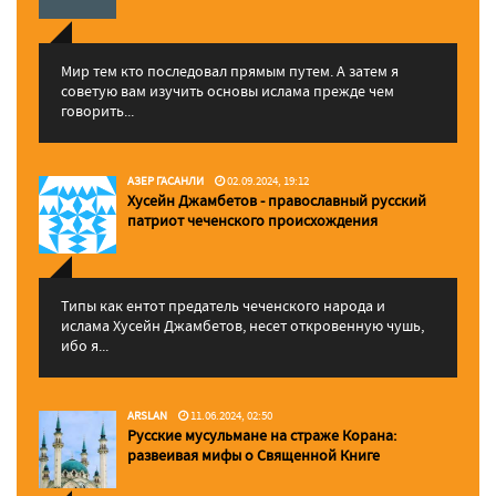
Мир тем кто последовал прямым путем. А затем я
советую вам изучить основы ислама прежде чем
говорить...
АЗЕР ГАСАНЛИ
02.09.2024, 19:12
Хусейн Джамбетов - православный русский
патриот чеченского происхождения
Типы как ентот предатель чеченского народа и
ислама Хусейн Джамбетов, несет откровенную чушь,
ибо я...
ARSLAN
11.06.2024, 02:50
Русские мусульмане на страже Корана:
pазвеивая мифы о Священной Книге