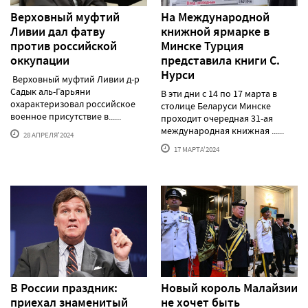
Верховный муфтий
На Международной
Ливии дал фатву
книжной ярмарке в
против российской
Минске Турция
оккупации
представила книги С.
Нурси
Верховный муфтий Ливии д-р
Садык аль-Гарьяни
В эти дни с 14 по 17 марта в
охарактеризовал российское
столице Беларуси Минске
военное присутствие в......
проходит очередная 31-ая
международная книжная ......
28 АПРЕЛЯ'2024
17 МАРТА'2024
В России праздник:
Новый король Малайзии
приехал знаменитый
не хочет быть