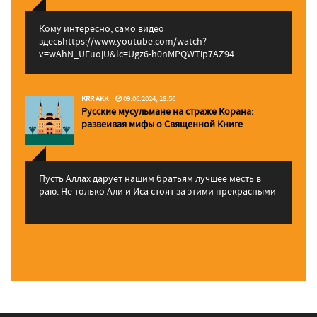
Кому интересно, само видео
здесьhttps://www.youtube.com/watch?
v=wAhN_UEuojU&lc=Ugz6-h0nMPQWTip7AZ94...
KRR AKK
09.06.2024, 18:56
Русские мусульмане на страже Корана:
pазвеивая мифы о Священной Книге
Пусть Аллах дарует нашим братьям лучшее месть в
раю. Не только Али и Иса стоят за этими прекрасными
...