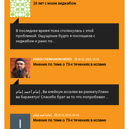
10 лет с моим хиджабом
В последнее время тоже столкнулась с этой
проблемой. Ощущение будто я поспешила с
хиджабом и рано по...
HAMZA CHERNOMORCHENKO
30.01.2025, 15:22
Мнение по теме о 73-х течениях в исламе
إمام احمد إمام , Ва алейкум ассалам ва рахматуЛлахи
ва баракятух! Спасибо брат за то что попробовал ...
إمام احمد إمام
29.01.2025, 00:43
Мнение по теме о 73-х течениях в исламе