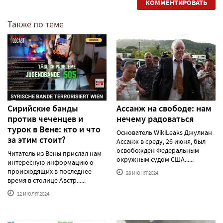
КОММЕНТИРОВАТЬ
Также по теме
Сирийские банды
Ассанж на свободе: нам
против чеченцев и
нечему радоваться
турок в Вене: кто и что
Основатель WikiLeaks Джулиан
за этим стоит?
Ассанж в среду, 26 июня, был
освобожден Федеральным
Читатель из Вены прислал нам
окружным судом США......
интересную информацию о
происходящих в последнее
28 ИЮНЯ'2024
время в столице Австр......
12 ИЮЛЯ'2024