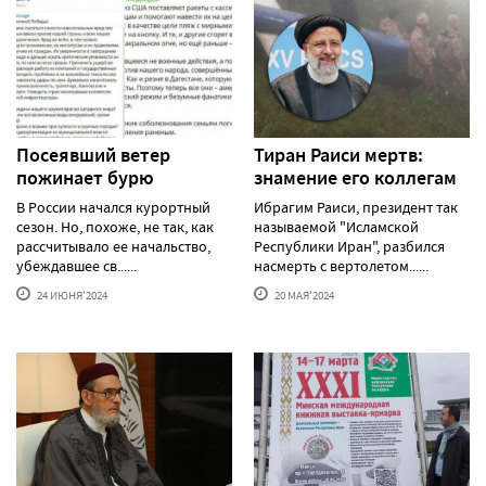
Посеявший ветер
Тиран Раиси мертв:
пожинает бурю
знамение его коллегам
В России начался курортный
Ибрагим Раиси, президент так
сезон. Но, похоже, не так, как
называемой "Исламской
рассчитывало ее начальство,
Республики Иран", разбился
убеждавшее св......
насмерть с вертолетом......
24 ИЮНЯ'2024
20 МАЯ'2024