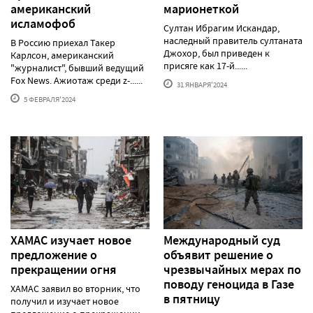
американский
марионеткой
исламофоб
Султан Ибрагим Искандар,
наследный правитель султаната
В Россию приехал Такер
Джохор, был приведен к
Карлсон, американский
присяге как 17-й......
"журналист", бывший ведущий
Fox News. Ажиотаж среди z-......
31 ЯНВАРЯ'2024
5 ФЕВРАЛЯ'2024
ХАМАС изучает новое
Международный суд
предложение о
объявит решение о
прекращении огня
чрезвычайных мерах по
поводу геноцида в Газе
ХАМАС заявил во вторник, что
в пятницу
получил и изучает новое