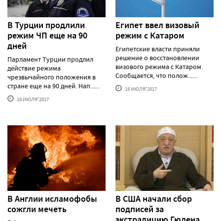
В Турции продлили
Египет ввел визовый
режим ЧП еще на 90
режим с Катаром
дней
Египетские власти приняли
решение о восстановлении
Парламент Турции продлил
визового режима с Катаром.
действие режима
Сообщается, что полож......
чрезвычайного положения в
стране еще на 90 дней. Нап......
18 ИЮЛЯ'2017
18 ИЮЛЯ'2017
В Англии исламофобы
В США начали сбор
сожгли мечеть
подписей за
экстрадицию Гюлена