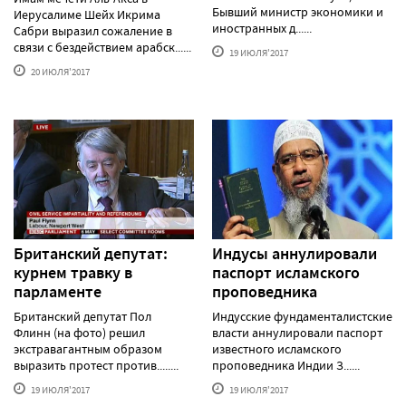
Бывший министр экономики и
Иерусалиме Шейх Икрима
иностранных д......
Сабри выразил сожаление в
связи с бездействием арабск......
19 ИЮЛЯ'2017
20 ИЮЛЯ'2017
Британский депутат:
Индусы аннулировали
курнем травку в
паспорт исламского
парламенте
проповедника
Британский депутат Пол
Индусские фундаменталистские
Флинн (на фото) решил
власти аннулировали паспорт
экстравагантным образом
известного исламского
выразить протест против........
проповедника Индии З......
19 ИЮЛЯ'2017
19 ИЮЛЯ'2017