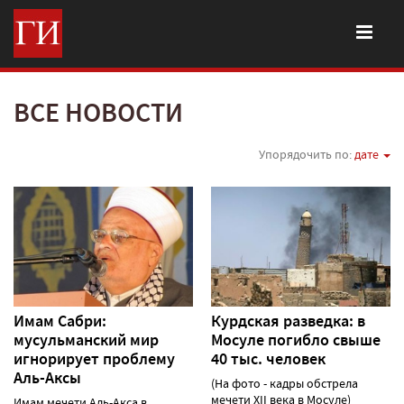
ВСЕ НОВОСТИ
Упорядочить по:
дате
Имам Сабри:
Курдская разведка: в
мусульманский мир
Мосуле погибло свыше
игнорирует проблему
40 тыс. человек
Аль-Аксы
(На фото - кадры обстрела
мечети XII века в Мосуле)
Имам мечети Аль-Акса в