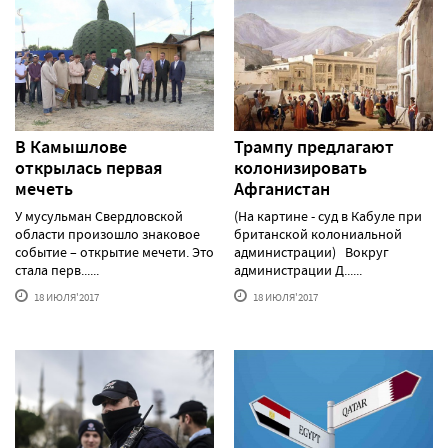
В Камышлове
Трампу предлагают
открылась первая
колонизировать
мечеть
Афганистан
У мусульман Свердловской
(На картине - суд в Кабуле при
области произошло знаковое
британской колониальной
событие – открытие мечети. Это
администрации) Вокруг
стала перв......
администрации Д......
18 ИЮЛЯ'2017
18 ИЮЛЯ'2017