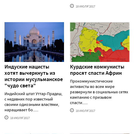
18 ИЮЛЯ'2017
Индуские нацисты
Курдские коммунисты
хотят вычеркнуть из
просят спасти Африн
истории мусульманское
Прокоммунистические
"чудо света"
активисты во всем мире
развернули в социальных сетях
Индийский штат Уттар-Прадеш,
кампанию с призывом
с недавних пор известный
спасти......
своими одиозными властями,
наращивает бо......
18 ИЮЛЯ'2017
18 ИЮЛЯ'2017