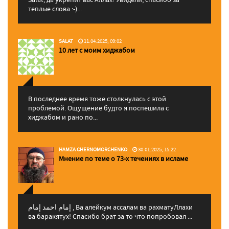
теплые слова :-)...
SALAT
11.04.2025, 09:02
10 лет с моим хиджабом
В последнее время тоже столкнулась с этой
проблемой. Ощущение будто я поспешила с
хиджабом и рано по...
HAMZA CHERNOMORCHENKO
30.01.2025, 15:22
Мнение по теме о 73-х течениях в исламе
إمام احمد إمام , Ва алейкум ассалам ва рахматуЛлахи
ва баракятух! Спасибо брат за то что попробовал ...