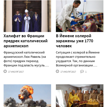
Халифат во Франции
В Йемене холерой
предрек католический
заражены уже 1770
архиепископ
человек
Французский католический
Ситуация с холерой в Йемене
архиепископ Люк Равель (на
продолжает стремительно
фото) предрек переход
ухудшатся. Так, по данным
Франции под власть мусуль......
Всемирной организации......
17 ИЮЛЯ'2017
17 ИЮЛЯ'2017
1