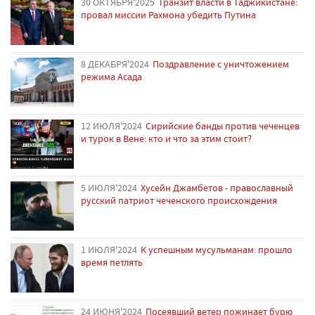
30 ОКТЯБРЯ'2025
Транзит власти в Таджикистане:
провал миссии Рахмона убедить Путина
8 ДЕКАБРЯ'2024
Поздравление с уничтожением
режима Асада
12 ИЮЛЯ'2024
Сирийские банды против чеченцев
и турок в Вене: кто и что за этим стоит?
5 ИЮЛЯ'2024
Хусейн Джамбетов - православный
русский патриот чеченского происхождения
1 ИЮЛЯ'2024
К успешным мусульманам: прошло
время петлять
24 ИЮНЯ'2024
Посеявший ветер пожинает бурю