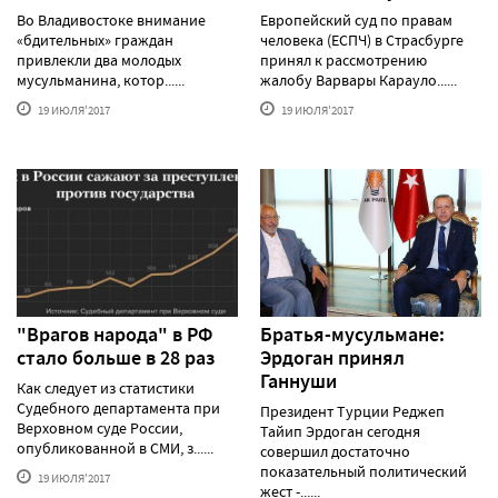
Во Владивостоке внимание
Европейский суд по правам
«бдительных» граждан
человека (ЕСПЧ) в Страсбурге
привлекли два молодых
принял к рассмотрению
мусульманина, котор......
жалобу Варвары Карауло......
19 ИЮЛЯ'2017
19 ИЮЛЯ'2017
"Врагов народа" в РФ
Братья-мусульмане:
стало больше в 28 раз
Эрдоган принял
Ганнуши
Как следует из статистики
Судебного департамента при
Президент Турции Реджеп
Верховном суде России,
Тайип Эрдоган сегодня
опубликованной в СМИ, з......
совершил достаточно
показательный политический
19 ИЮЛЯ'2017
жест -......