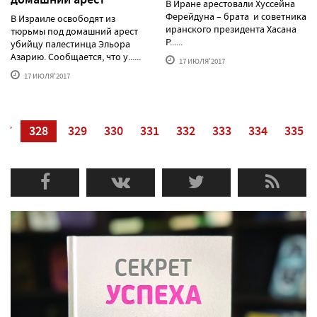
В Иране арестовали Хуссейна
Ферейдуна – брата и советника
В Израиле освободят из
иранского президента Хасана
тюрьмы под домашний арест
Р......
убийцу палестинца Эльора
Азарию. Сообщается, что у......
17 ИЮЛЯ'2017
17 ИЮЛЯ'2017
27
328
329
330
331
332
333
334
335