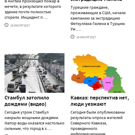
В Англии произошел пожар в
мечети, в результате которого
Турецкие граждане,
здание почти полностью
проживающие в США, начали
сгорело. Инцидент п......
кампанию за экстрадицию
Фетхуллаха Гюлена в Турцию.
18 ИЮЛЯ'2017
Уж......
18 ИЮЛЯ'2017
Стамбул затопило
Кавказ: перспектив нет,
дождями (видео)
люди уезжают
Сегодня утром Стамбул
Сегодня были опубликованы
накрыло мощными дождями.
результаты опроса жителей
Напор воды оказался настолько
Северного Кавказа,
сильным, что город в з......
проведенного
информационным ......