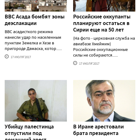
ВВС Асада бомбят зоны
Российские оккупанты
деэслакации
планируют остаться в
Сирии еще на 50 лет
ВВС асадисткого режима
нанесли удар по населенным
(На фото - церковная служба на
пунктам Земелка и Хезе в
авиабазе Хмеймим)
пригороде Дамаска, котор......
Российские оккупационные
силы не собираются......
17 ИЮЛЯ'2017
17 ИЮЛЯ'2017
Убийцу палестинца
В Иране арестовали
отпустили под
брата президента
домашний арест