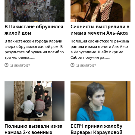
В Пакистане обрушился
Сионисты выстрелили в
жилой дом
имама мечети Аль-Акса
В пакистанском городе Карачи
Полиция сионистского режима
вчера обрушился жилой дом. В
ранила имама мечети Аль-Акса
результате обрушения погибло
в Иерусалиме. Шейх Икрима
три человека......
Сабри получил ра......
19 ИЮЛЯ'2017
19 ИЮЛЯ'2017
Полицию вызвали из-за
ЕСПЧ принял жалобу
намаза 2-х военных
Варвары Карауловой