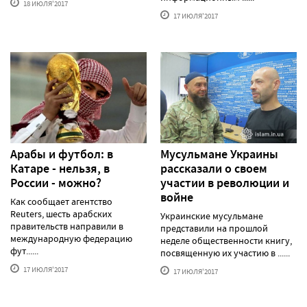
18 ИЮЛЯ'2017
17 ИЮЛЯ'2017
Арабы и футбол: в
Мусульмане Украины
Катаре - нельзя, в
рассказали о своем
России - можно?
участии в революции и
войне
Как сообщает агентство
Reuters, шесть арабских
Украинские мусульмане
правительств направили в
представили на прошлой
международную федерацию
неделе общественности книгу,
фут......
посвященную их участию в ......
17 ИЮЛЯ'2017
17 ИЮЛЯ'2017