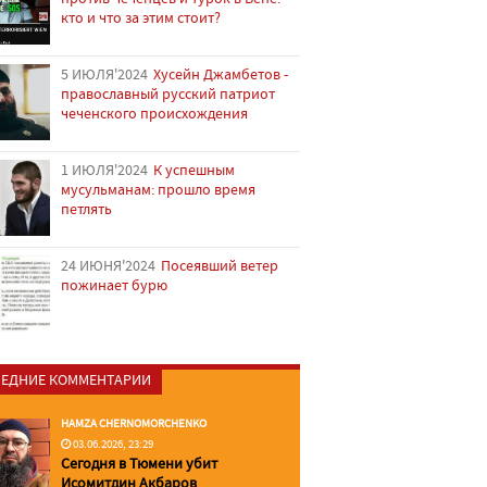
кто и что за этим стоит?
5 ИЮЛЯ'2024
Хусейн Джамбетов -
православный русский патриот
чеченского происхождения
1 ИЮЛЯ'2024
К успешным
мусульманам: прошло время
петлять
24 ИЮНЯ'2024
Посеявший ветер
пожинает бурю
ЕДНИЕ КОММЕНТАРИИ
HAMZA CHERNOMORCHENKO
03.06.2026, 23:29
Сегодня в Тюмени убит
Исомитдин Акбаров