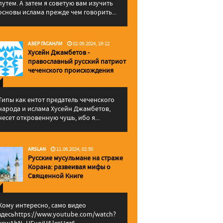
путем. А затем я советую вам изучить
основы ислама прежде чем говорить...
АЗЕР ГАСАНЛИ
02.09.2024, 19:12
Хусейн Джамбетов -
православный русский патриот
чеченского происхождения
Типы как ентот предатель чеченского
народа и ислама Хусейн Джамбетов,
несет откровенную чушь, ибо я...
ARSLAN
11.06.2024, 02:50
Русские мусульмане на страже
Корана: pазвеивая мифы о
Священной Книге
Кому интересно, само видео
здесьhttps://www.youtube.com/watch?