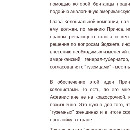
помощью которой британцы прави
подобию аналогичную американскую
Глава Колониальной компании, на
ему, должен, по мнению Принса, и
правом решающего голоса и ветт
решения по вопросам бюджета, инф
внесению необходимых изменений в 
американский генерал-губернато
согласования с "туземцами" - местн
В обеспечение этой идеи Прин
колонистами. То есть, по его м
Афганистане не на кракосрочной, к
пожизненно. Это нужно для того, ч
"туземных" женщинах и в итоге с
прослойку в стране.
Так как все это "дорогое удовольств