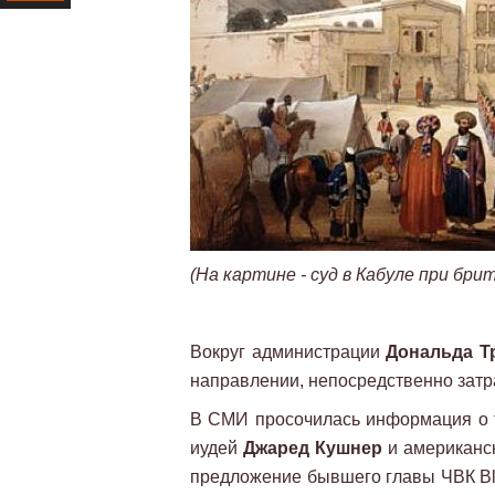
Ресурс
(На картине - суд в Кабуле при бр
Вокруг администрации
Дональда Т
направлении, непосредственно зат
В СМИ просочилась информация о т
иудей
Джаред Кушнер
и американс
предложение бывшего главы ЧВК Bl