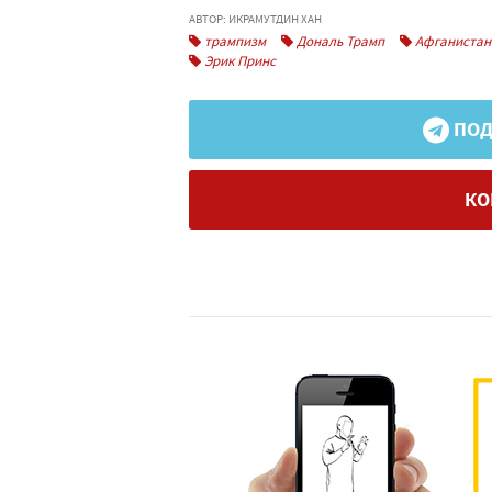
АВТОР: ИКРАМУТДИН ХАН
трампизм
Дональ Трамп
Афганистан
Эрик Принс
ПОД
КО