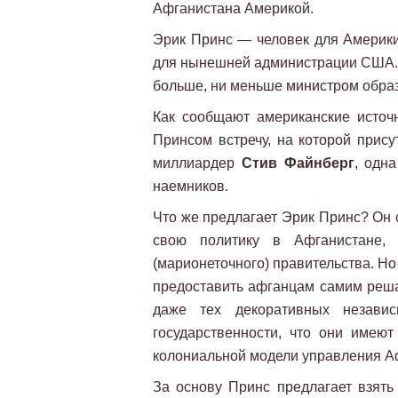
Афганистана Америкой.
Эрик Принс — человек для Америки
для нынешней администрации США. В
больше, ни меньше министром образ
Как сообщают американские источ
Принсом встречу, на которой прис
миллиардер
Стив Файнберг
, одн
наемников.
Что же предлагает Эрик Принс? Он 
свою политику в Афганистане, 
(марионеточного) правительства. Но
предоставить афганцам самим реша
даже тех декоративных незави
государственности, что они имеют
колониальной модели управления А
За основу Принс предлагает взят