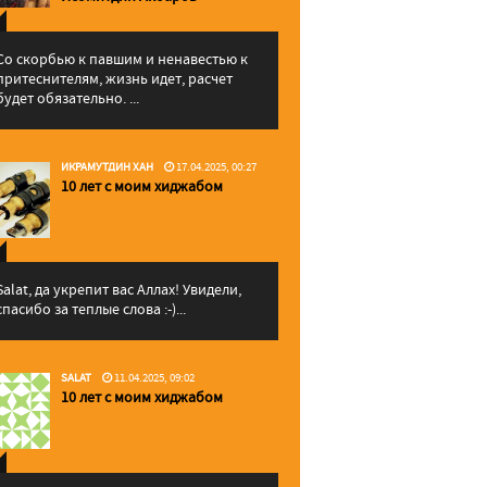
Со скорбью к павшим и ненавестью к
притеснителям, жизнь идет, расчет
будет обязательно. ...
ИКРАМУТДИН ХАН
17.04.2025, 00:27
10 лет с моим хиджабом
Salat, да укрепит вас Аллаx! Увидели,
спасибо за теплые слова :-)...
SALAT
11.04.2025, 09:02
10 лет с моим хиджабом