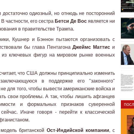
 достаточно одиозный, но отнюдь не посторонний
 частности, его сестра
Бетси Де Вос
является ни
ования в правительстве Трампа.
ники, Кушнер и Бэннон пытаются организовать с
утствовали бы глава Пентагона
Джеймс Маттис
и
а из ключевых фигур на мировом рынке военных
считает, что США должны принципиально изменить
заключающуюся в поддержке его "законного"
 не для того, чтобы вывести американские войска и
ть свои проблемы. А так, чтобы лишить афганцев
симости и формальных признаков суверенной
ПОСЛ
 сейчас. Иначе говоря - перейти к классической
фганистаном.
ь модель британской
Ост-Индийской компании
, с