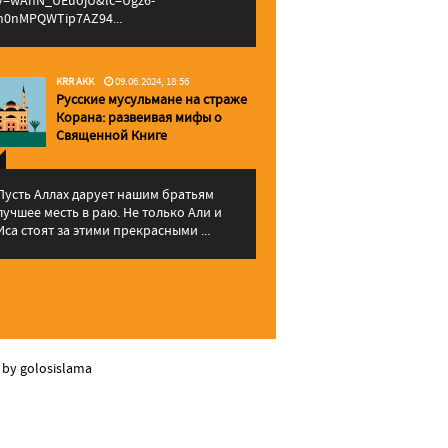
v=wAhN_UEuojU&lc=Ugz6-
h0nMPQWTip7AZ94...
KRR AKK
09.06.2024, 18:56
Русские мусульмане на страже
Корана: pазвеивая мифы о
Священной Книге
Пусть Аллах дарует нашим братьям
лучшее месть в раю. Не только Али и
Иса стоят за этими прекрасными ...
 by golosislama