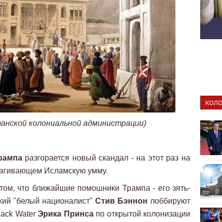
КОЛО
итанской колониальной администрации)
рампа
разгорается новый скандал - на этот раз на
рагивающем Исламскую умму.
ом, что ближайшие помошники Трампа - его зять-
кий "белый националист"
Стив Бэннон
лоббируют
ack Water
Эрика Принса
по открытой колонизации