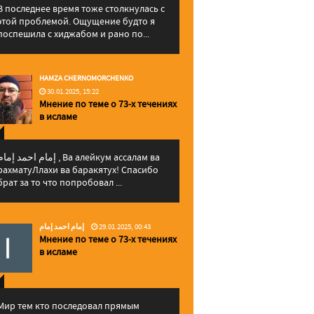
В последнее время тоже столкнулась с
этой проблемой. Ощущение будто я
поспешила с хиджабом и рано по...
HAMZA CHERNOMORCHENKO
30.01.2025, 15:22
Мнение по теме о 73-х течениях
в исламе
إمام احمد إما , Ва алейкум ассалам ва
рахматуЛлахи ва баракятух! Спасибо
брат за то что попробовал ...
إمام احمد إمام
29.01.2025, 00:43
Мнение по теме о 73-х течениях
в исламе
Мир тем кто последовал прямым