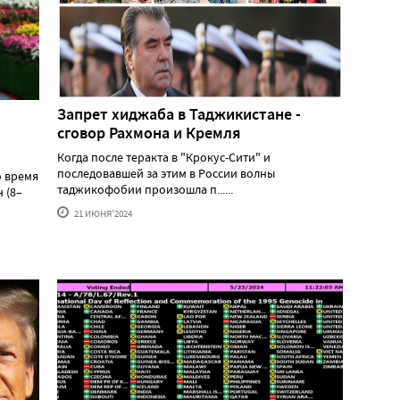
Запрет хиджаба в Таджикистане -
сговор Рахмона и Кремля
Когда после теракта в "Крокус-Сити" и
последовавшей за этим в России волны
о время
таджикофобии произошла п......
 (8–
21 ИЮНЯ'2024