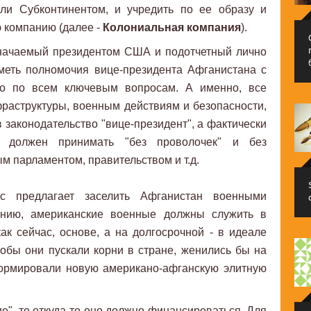
ли Субконтинентом, и учредить по ее образу и
 компанию (далее -
Колониальная компания
).
значаемый президентом США и подотчетный лично
меть полномочия вице-президента Афганистана с
о по всем ключевым вопросам. А именно, все
раструктуры, военным действиям и безопасности,
законодательство "вице-президент", а фактически
р, должен принимать "без проволочек" и без
ым парламентом, правительством и т.д.
с предлагает заселить Афганистан военными
нению, американские военные должны служить в
ак сейчас, основе, а на долгосрочной - в идеале
тобы они пускали корни в стране, женились бы на
формировали новую американо-афганскую элитную
ие", то откуда-то оно должно финансироваться. Для