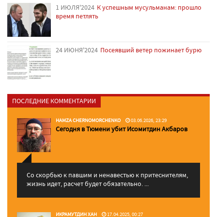
1 ИЮЛЯ'2024
К успешным мусульманам: прошло
время петлять
24 ИЮНЯ'2024
Посеявший ветер пожинает бурю
ПОСЛЕДНИЕ КОММЕНТАРИИ
HAMZA CHERNOMORCHENKO
03.06.2026, 23:29
Сегодня в Тюмени убит Исомитдин Акбаров
Со скорбью к павшим и ненавестью к притеснителям,
жизнь идет, расчет будет обязательно. ...
ИКРАМУТДИН ХАН
17.04.2025, 00:27