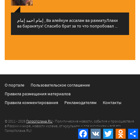
إمام احمد إمام , Ва алейкум ассалам ва рахматуЛлахи
ва баракятух! Спасибо брат за то что попробовал ...
О портале
Пользовательское соглашение
Правила размещения материалов
Правила комментирования
Рекламодателям
Контакты
© 2011 - 2026
ГолосИслама.RU
- Политические новости, события и происшествия
в России и мире, новости ислама, от мусульман и для мусульман – всё это
ГолосИслама.RU!
Facebook
VK
Twitter
Odnokla