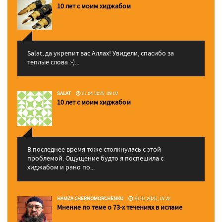
10 лет с моим хиджабом
Salat, да укрепит вас Аллаx! Увидели, спасибо за
теплые слова :-)...
SALAT
11.04.2025, 09:02
10 лет с моим хиджабом
В последнее время тоже столкнулась с этой
проблемой. Ощущение будто я поспешила с
хиджабом и рано по...
HAMZA CHERNOMORCHENKO
30.01.2025, 15:22
Мнение по теме о 73-х течениях в исламе