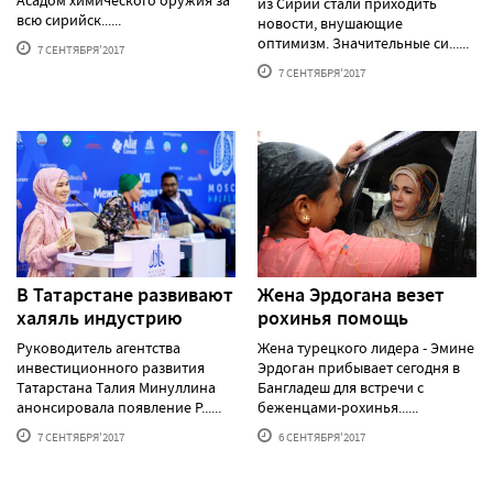
из Сирии стали приходить
всю сирийск......
новости, внушающие
оптимизм. Значительные си......
7 СЕНТЯБРЯ'2017
7 СЕНТЯБРЯ'2017
В Татарстане развивают
Жена Эрдогана везет
халяль индустрию
рохинья помощь
Руководитель агентства
Жена турецкого лидера - Эмине
инвестиционного развития
Эрдоган прибывает сегодня в
Татарстана Талия Минуллина
Бангладеш для встречи с
анонсировала появление Р......
беженцами-рохинья......
7 СЕНТЯБРЯ'2017
6 СЕНТЯБРЯ'2017