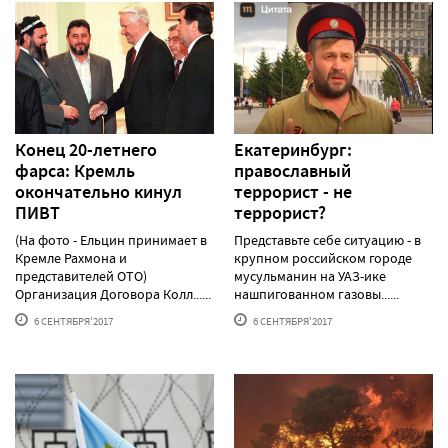
Конец 20-летнего
Екатеринбург:
фарса: Кремль
православный
окончательно кинул
террорист - не
ПИВТ
террорист?
(На фото - Ельцин принимает в
Представьте себе ситуацию - в
Кремле Рахмона и
крупном российском городе
представителей ОТО)
мусульманин на УАЗ-ике
Организация Договора Колл......
нашпигованном газовы......
6 СЕНТЯБРЯ'2017
6 СЕНТЯБРЯ'2017