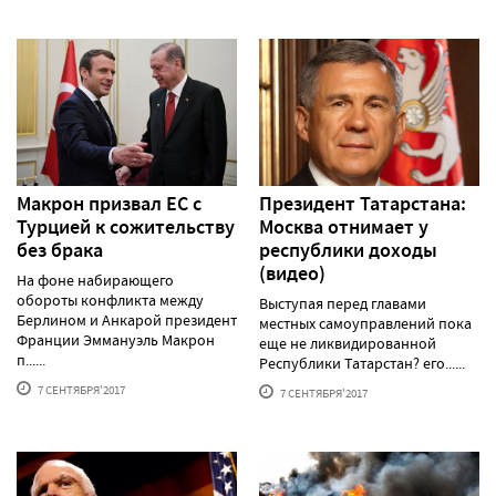
Макрон призвал ЕС с
Президент Татарстана:
Турцией к сожительству
Москва отнимает у
без брака
республики доходы
(видео)
На фоне набирающего
обороты конфликта между
Выступая перед главами
Берлином и Анкарой президент
местных самоуправлений пока
Франции Эммануэль Макрон
еще не ликвидированной
п......
Республики Татарстан? его......
7 СЕНТЯБРЯ'2017
7 СЕНТЯБРЯ'2017