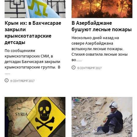
Крым их: в Бахчисарае
В Азербайджане
закрыли
бушуют лесные пожары
крымскотатарские
Несколько дней назад на
детсады
севере Азербайджана
вспыхнули лесные пожары.
По сообщениям
Стихия охватила лесные зоны
крымскотатарских СМИ, в
во......
детсадах Бахчисарая закрыли
крымскотатарские группы. В
6 СЕНТЯБРЯ'2017
......
6 СЕНТЯБРЯ'2017