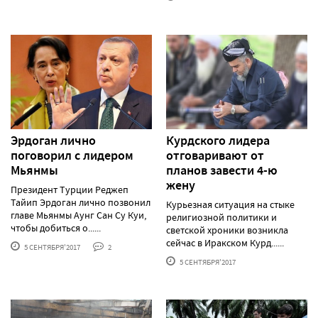
Эрдоган лично
Курдского лидера
поговорил с лидером
отговаривают от
Мьянмы
планов завести 4-ю
жену
Президент Турции Реджеп
Тайип Эрдоган лично позвонил
Курьезная ситуация на стыке
главе Мьянмы Аунг Сан Су Куи,
религиозной политики и
чтобы добиться о......
светской хроники возникла
сейчас в Иракском Курд......
5 СЕНТЯБРЯ'2017
2
5 СЕНТЯБРЯ'2017