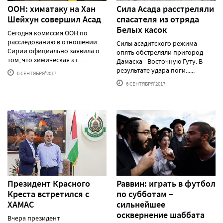
ООН: химатаку на Хан
Сила Асада расстреляли
Шейхун совершил Асад
спасателя из отряда
Белых касок
Сегодня комиссия ООН по
расследованию в отношении
Силы асадитского режима
Сирии официально заявила о
опять обстреляли пригород
том, что химическая ат......
Дамаска - Восточную Гуту. В
результате удара поги......
6 СЕНТЯБРЯ'2017
6 СЕНТЯБРЯ'2017
Президент Красного
Раввин: играть в футбол
Креста встретился с
по субботам –
ХАМАС
сильнейшее
осквернение шаббата
Вчера президент