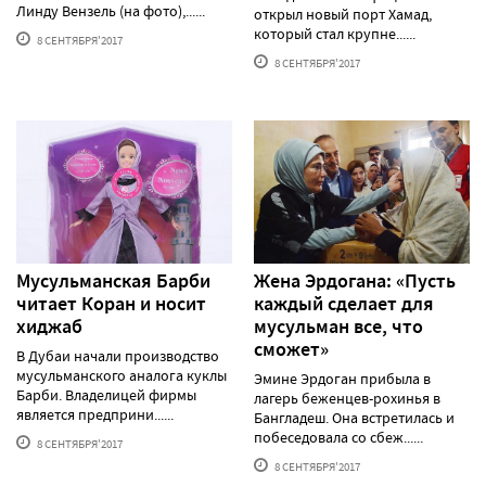
Линду Вензель (на фото),......
открыл новый порт Хамад,
который стал крупне......
8 СЕНТЯБРЯ'2017
8 СЕНТЯБРЯ'2017
Мусульманская Барби
Жена Эрдогана: «Пусть
читает Коран и носит
каждый сделает для
хиджаб
мусульман все, что
сможет»
В Дубаи начали производство
мусульманского аналога куклы
Эмине Эрдоган прибыла в
Барби. Владелицей фирмы
лагерь беженцев-рохинья в
является предприни......
Бангладеш. Она встретилась и
побеседовала со сбеж......
8 СЕНТЯБРЯ'2017
8 СЕНТЯБРЯ'2017