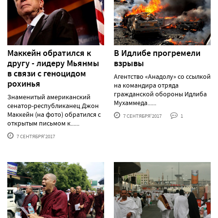
Маккейн обратился к
В Идлибе прогремели
другу - лидеру Мьянмы
взрывы
в связи с геноцидом
Агентство «Анадолу» со ссылкой
рохинья
на командира отряда
гражданской обороны Идлиба
Знаменитый американский
Мухаммеда......
сенатор-республиканец Джон
Маккейн (на фото) обратился с
7 СЕНТЯБРЯ'2017
1
открытым письмом к......
7 СЕНТЯБРЯ'2017