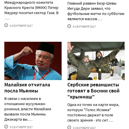
Международного комитета
Главный раввин Беэр-Шевы
Красного Креста (МККК) Петер
Иегуда Дери заявил, что
Маурер посетил сектор Газа. В
футбольные матчи по субботам
......
являются массов......
6 СЕНТЯБРЯ'2017
6 СЕНТЯБРЯ'2017
Малайзия отчитала
Сербские реваншисты
посла Мьянмы
готовят в Боснии свой
"крымнаш"
В связи с насилием в
отношении мусульман-
Одна из точек на карте мира,
рохинья, власти Малайзии
которую "Голос Ислама"
вызвали посла Мьянмы.
постоянно держит в поле
Джакарта вы......
своего зрения - это сит......
6 СЕНТЯБРЯ'2017
5 СЕНТЯБРЯ'2017