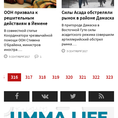
ООН призвала к
Силы Асада обстреляли
решительным
рынок в районе Дамаска
действиям в Йемене
В пригороде Дамаска в
Восточной Гуте силы
В совместной статье
асадитского режима совершили
Координатора чрезвычайной
артиллерийский обстрел
помощи ООН Стивена
рынка......
О’Брайена, министров
иностра......
5 СЕНТЯБРЯ'2017
5 СЕНТЯБРЯ'2017
1
15
316
317
318
319
320
321
322
323