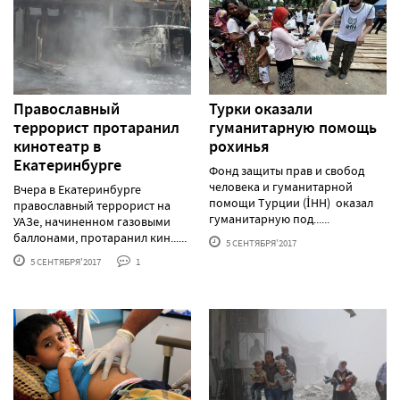
Православный
Турки оказали
террорист протаранил
гуманитарную помощь
кинотеатр в
рохинья
Екатеринбурге
Фонд защиты прав и свобод
человека и гуманитарной
Вчера в Екатеринбурге
помощи Турции (İHH) оказал
православный террорист на
гуманитарную под......
УАЗе, начиненном газовыми
баллонами, протаранил кин......
5 СЕНТЯБРЯ'2017
5 СЕНТЯБРЯ'2017
1