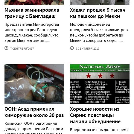
Мьянма заминировала
Хаджи прошел 9 тысяч
границу с Бангладеш
км пешком до Мекки
Представитель Министерства
Молодой индонезиец
иностранных дел Бангладеш
преодолел 9 тысяч километров
Шахидул Хакье, сообщил, что
пешком, чтобы добраться до
армия Мьянмы замин......
Мекки и совершить хадж. ......
7 СЕНТЯБРЯ'2017
7 СЕНТЯБРЯ'2017
ООН: Асад применил
Хорошие новости из
химоружие около 30 раз
Сирии: повстанцы
начали объединение
Комиссия ООН подготовила
доклад о применении Башаром
Впервые за очень долгое время
Асадом химического оружия за