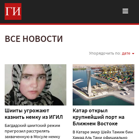
ВСЕ НОВОСТИ
Упорядочить по:
дате
Шииты угрожают
Катар открыл
казнить немку из ИГИЛ
крупнейший порт на
Ближнем Востоке
Багдадский шиитский режим
пригрозил расстрелять
В Катаре эмир Шейх Тамим бин
захваченную в Мосуле немку
Хамад Аль Тани официально