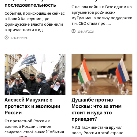
последовательность
С начала войны в Газе одним из
аргументов роZийских
События, происходящие сейчас
муZульман в пользу поддержки
в Новой Каледонии, где
т.н. СВО стала про......
французские власти обвинили
в причастности к ид......
10 МАЯ'2024
17 МАЯ'2024
Алексей Макуxин: о
Душанбе против
протестаx и эволюции
Москвы: что за этим
России
стоит и куда это
приведет?
От протестной России к
военной России: личное
МИД Таджикистана вручил
свидетельствоНачало?События
послу России в этой стране