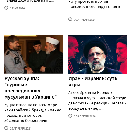
начала 2010-х годов из н......
ноту протеста против
повсеместного нарушения в
3 МАЯ'2024
н......
30 АПРЕЛЯ'2024
Русская хуцпа:
Иран - Израиль: суть
"суровые
игры
преследования
Атака Ирана на Израиль
мусульман в Украине"
вызвала в мусульманской среде
две основные реакции.Первая -
Хуцпа известна во всем мире
воодушевление, ......
как еврейский бренд, а именно
подход, при котором
15 АПРЕЛЯ'2024
абсолютно беззастенчи......
25 АПРЕЛЯ'2024