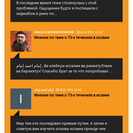
В последнее время тоже столкнулась с этой
проблемой. Ощущение будто я поспешила с
хиджабом и рано по...
HAMZA CHERNOMORCHENKO
30.01.2025, 15:22
Мнение по теме о 73-х течениях в исламе
إمام احمد إمام , Ва алейкум ассалам ва рахматуЛлахи
ва баракятух! Спасибо брат за то что попробовал ...
إمام احمد إمام
29.01.2025, 00:43
Мнение по теме о 73-х течениях в исламе
Мир тем кто последовал прямым путем. А затем я
советую вам изучить основы ислама прежде чем