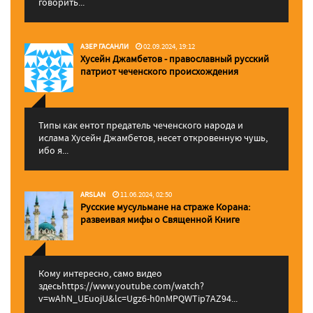
говорить...
АЗЕР ГАСАНЛИ
02.09.2024, 19:12
Хусейн Джамбетов - православный русский
патриот чеченского происхождения
Типы как ентот предатель чеченского народа и
ислама Хусейн Джамбетов, несет откровенную чушь,
ибо я...
ARSLAN
11.06.2024, 02:50
Русские мусульмане на страже Корана:
pазвеивая мифы о Священной Книге
Кому интересно, само видео
здесьhttps://www.youtube.com/watch?
v=wAhN_UEuojU&lc=Ugz6-h0nMPQWTip7AZ94...