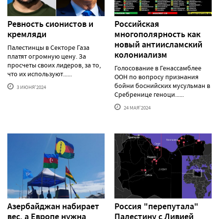
Ревность сионистов и
Российская
кремляди
многополярность как
новый антиисламский
Палестинцы в Секторе Газа
колониализм
платят огромную цену. За
просчеты своих лидеров, за то,
Голосование в Генассамблее
что их используют......
ООН по вопросу признания
бойни боснийских мусульман в
3 ИЮНЯ'2024
Сребренице геноци......
24 МАЯ'2024
Азербайджан набирает
Россия "перепутала"
вес, а Европе нужна
Палестину с Ливией