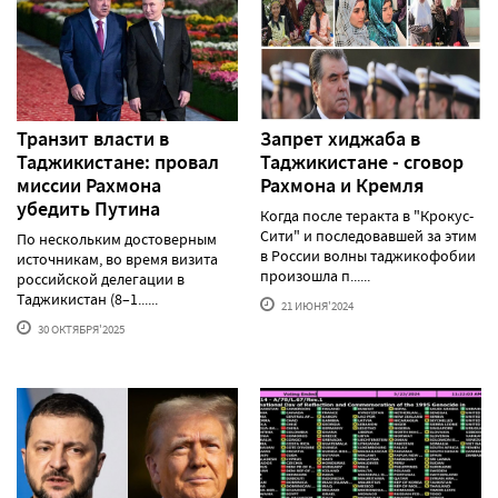
Транзит власти в
Запрет хиджаба в
Таджикистане: провал
Таджикистане - сговор
миссии Рахмона
Рахмона и Кремля
убедить Путина
Когда после теракта в "Крокус-
Сити" и последовавшей за этим
По нескольким достоверным
в России волны таджикофобии
источникам, во время визита
произошла п......
российской делегации в
Таджикистан (8–1......
21 ИЮНЯ'2024
30 ОКТЯБРЯ'2025