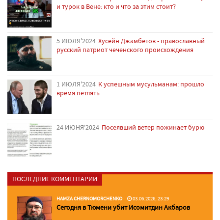
и турок в Вене: кто и что за этим стоит?
5 ИЮЛЯ'2024
Хусейн Джамбетов - православный
русский патриот чеченского происхождения
1 ИЮЛЯ'2024
К успешным мусульманам: прошло
время петлять
24 ИЮНЯ'2024
Посеявший ветер пожинает бурю
ПОСЛЕДНИЕ КОММЕНТАРИИ
HAMZA CHERNOMORCHENKO
03.06.2026, 23:29
Сегодня в Тюмени убит Исомитдин Акбаров