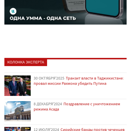
КОЛОНКА ЭКСПЕРТА
30 ОКТЯБРЯ'2025
Транзит власти в Таджикистане:
провал миссии Рахмона убедить Путина
8 ДЕКАБРЯ'2024
Поздравление с уничтожением
режима Асада
12 ИЮЛЯ'2024
Сирийские банды против чеченцев