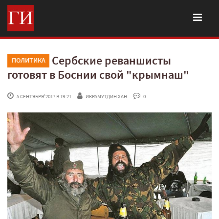
Сербские реваншисты
ПОЛИТИКА
готовят в Боснии свой "крымнаш"
 5 СЕНТЯБРЯ'2017 В 19:21
ИКРАМУТДИН ХАН
 0