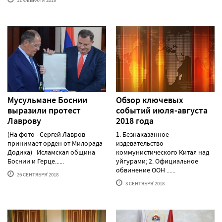
11 ФЕВРАЛЯ'2019
Мусульмане Боснии
Обзор ключевых
выразили протест
событий июля-августа
Лаврову
2018 года
(На фото - Сергей Лавров
1. Безнаказанное
принимает орден от Милорада
издевательство
Додика) Исламская община
коммунистического Китая над
Боснии и Герце......
уйгурами; 2. Официальное
обвинение ООН ......
26 СЕНТЯБРЯ'2018
3 СЕНТЯБРЯ'2018