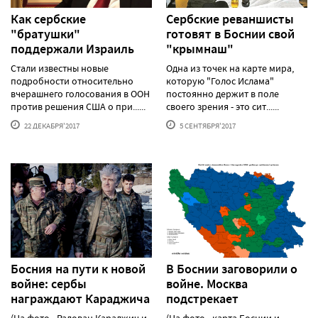
Как сербские
Сербские реваншисты
"братушки"
готовят в Боснии свой
поддержали Израиль
"крымнаш"
Стали известны новые
Одна из точек на карте мира,
подробности относительно
которую "Голос Ислама"
вчерашнего голосования в ООН
постоянно держит в поле
против решения США о при......
своего зрения - это сит......
22 ДЕКАБРЯ'2017
5 СЕНТЯБРЯ'2017
Босния на пути к новой
В Боснии заговорили о
войне: сербы
войне. Москва
награждают Караджича
подстрекает
(На фото - Радован Караджич и
(На фото - карта Боснии и