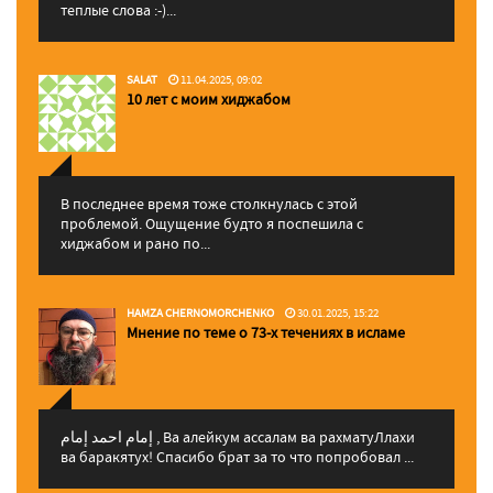
теплые слова :-)...
SALAT
11.04.2025, 09:02
10 лет с моим хиджабом
В последнее время тоже столкнулась с этой
проблемой. Ощущение будто я поспешила с
хиджабом и рано по...
HAMZA CHERNOMORCHENKO
30.01.2025, 15:22
Мнение по теме о 73-х течениях в исламе
إمام احمد إمام , Ва алейкум ассалам ва рахматуЛлахи
ва баракятух! Спасибо брат за то что попробовал ...