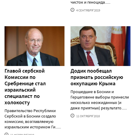
чисток и геноцида......
4 СЕНТЯБРЯ'2019
Главой сербской
Додик пообещал
Комиссии по
признать российскую
Сребренице стал
оккупацию Крыма
израильский
Прошедшие в Боснии и
специалист по
Герцеговине выборы принесли
холокосту
несколько неожиданных (и
даже приятных) результато......
Правительство Республики
Сербской в Боснии создало
11 ОКТЯБРЯ'2018
комиссию, возглавляемую
израильским историком Ги......