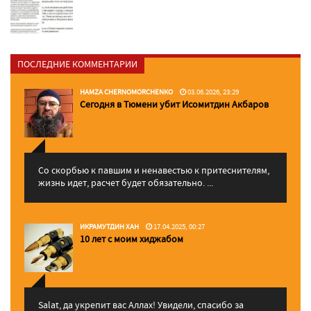
ПОСЛЕДНИЕ КОММЕНТАРИИ
HAMZA CHERNOMORCHENKO
03.06.2026, 23:29
Сегодня в Тюмени убит Исомитдин Акбаров
Со скорбью к павшим и ненавестью к притеснителям,
жизнь идет, расчет будет обязательно. ...
ИКРАМУТДИН ХАН
17.04.2025, 00:27
10 лет с моим хиджабом
Salat, да укрепит вас Аллаx! Увидели, спасибо за