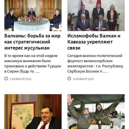
Балканы: борьба за мир
Исламофобы Балкан и
как стратегический
Кавказа укрепляют
интерес мусульман
связи
В то время как на этой неделе
Сегодня военно-политический
максимум внимания было
форпост великосербских
приковано к действиям Турции
милитаристов - т.н. Республику
в Сирии (будь то ......
Сербскую Боснии п......
2 ФЕВРАЛЯ'2018
10 ЯНВАРЯ'2018