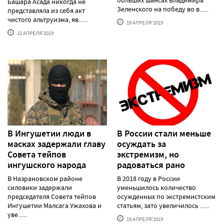
Башара Асада никогда не
Зеленского на победу во в......
представляла из себя акт
чистого альтруизма, яв......
19 АПРЕЛЯ'2019
22 АПРЕЛЯ'2019
В Ингушетии люди в
В России стали меньше
масках задержали главу
осуждать за
Совета тейпов
экстремизм, но
ингушского народа
радоваться рано
В Назрановском районе
В 2018 году в России
силовики задержали
уменьшилось количество
председателя Совета тейпов
осужденных по экстремистским
Ингушетии Малсага Ужахова и
статьям, зато увеличилось ......
уве......
19 АПРЕЛЯ'2019