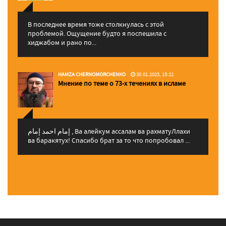
В последнее время тоже столкнулась с этой
проблемой. Ощущение будто я поспешила с
хиджабом и рано по...
HAMZA CHERNOMORCHENKO
30.01.2025, 15:22
Мнение по теме о 73-х течениях в исламе
إمام احمد إمام , Ва алейкум ассалам ва рахматуЛлахи
ва баракятух! Спасибо брат за то что попробовал ...