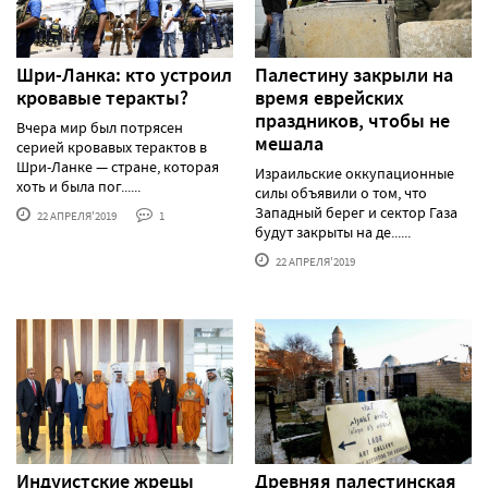
Шри-Ланка: кто устроил
Палестину закрыли на
кровавые теракты?
время еврейских
праздников, чтобы не
Вчера мир был потрясен
мешала
серией кровавых терактов в
Шри-Ланке — стране, которая
Израильские оккупационные
хоть и была пог......
силы объявили о том, что
Западный берег и сектор Газа
22 АПРЕЛЯ'2019
1
будут закрыты на де......
22 АПРЕЛЯ'2019
Индуистские жрецы
Древняя палестинская