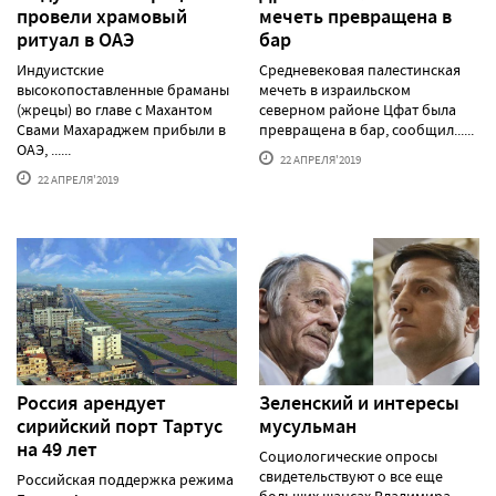
провели храмовый
мечеть превращена в
ритуал в ОАЭ
бар
Индуистские
Средневековая палестинская
высокопоставленные браманы
мечеть в израильском
(жрецы) во главе с Махантом
северном районе Цфат была
Свами Махараджем прибыли в
превращена в бар, сообщил......
ОАЭ, ......
22 АПРЕЛЯ'2019
22 АПРЕЛЯ'2019
Россия арендует
Зеленский и интересы
сирийский порт Тартус
мусульман
на 49 лет
Социологические опросы
свидетельствуют о все еще
Российская поддержка режима
больших шансах Владимира