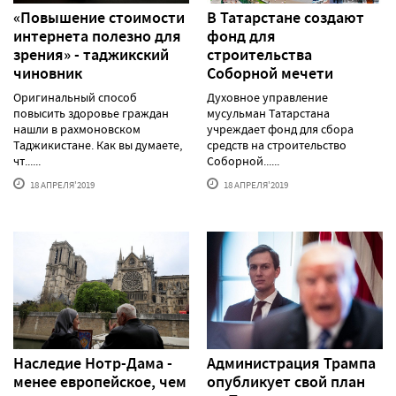
«Повышение стоимости
В Татарстане создают
интернета полезно для
фонд для
зрения» - таджикский
строительства
чиновник
Соборной мечети
Оригинальный способ
Духовное управление
повысить здоровье граждан
мусульман Татарстана
нашли в рахмоновском
учреждает фонд для сбора
Таджикистане. Как вы думаете,
средств на строительство
чт......
Соборной......
18 АПРЕЛЯ'2019
18 АПРЕЛЯ'2019
Наследие Нотр-Дама -
Администрация Трампа
менее европейское, чем
опубликует свой план