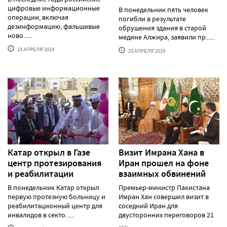
цифровые информационные
В понедельник пять человек
операции, включая
погибли в результате
дезинформацию, фальшивые
обрушения здания в старой
ново......
медине Алжира, заявили пр......
23 АПРЕЛЯ'2019
23 АПРЕЛЯ'2019
Катар открыл в Газе
Визит Имрана Хана в
центр протезирования
Иран прошел на фоне
и реабилитации
взаимных обвинений
В понедельник Катар открыл
Премьер-министр Пакистана
первую протезную больницу и
Имран Хан совершил визит в
реабилитационный центр для
соседний Иран для
инвалидов в секто......
двусторонних переговоров 21
......