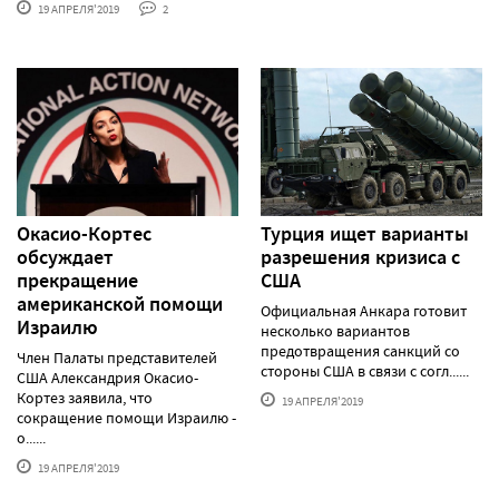
19 АПРЕЛЯ'2019
2
Окасио-Кортес
Турция ищет варианты
обсуждает
разрешения кризиса с
прекращение
США
американской помощи
Официальная Анкара готовит
Израилю
несколько вариантов
предотвращения санкций со
Член Палаты представителей
стороны США в связи с согл......
США Александрия Окасио-
Кортез заявила, что
19 АПРЕЛЯ'2019
сокращение помощи Израилю -
о......
19 АПРЕЛЯ'2019