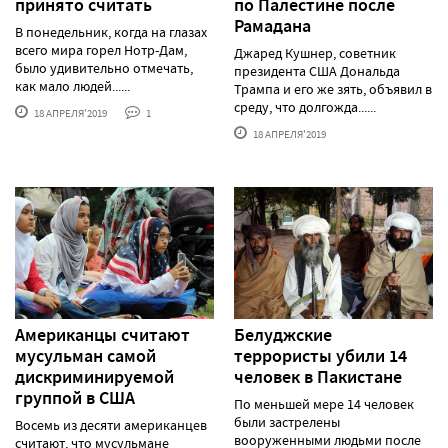
принято считать
по Палестине после
Рамадана
В понедельник, когда на глазах
всего мира горел Нотр-Дам,
Джаред Кушнер, советник
было удивительно отмечать,
президента США Дональда
как мало людей......
Трампа и его же зять, объявил в
среду, что долгожда......
18 АПРЕЛЯ'2019
1
18 АПРЕЛЯ'2019
Американцы считают
Белуджские
мусульман самой
террористы убили 14
дискриминируемой
человек в Пакистане
группой в США
По меньшей мере 14 человек
были застрелены
Восемь из десяти американцев
вооруженными людьми после
считают, что мусульмане