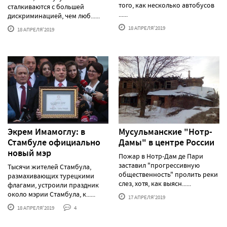
того, как несколько автобусов
сталкиваются с большей
......
дискриминацией, чем люб......
18 АПРЕЛЯ'2019
18 АПРЕЛЯ'2019
Экрем Имамоглу: в
Мусульманские "Нотр-
Стамбуле официально
Дамы" в центре России
новый мэр
Пожар в Нотр-Дам де Пари
заставил "прогрессивную
Тысячи жителей Стамбула,
общественность" пролить реки
размахивающих турецкими
слез, хотя, как выясн......
флагами, устроили праздник
около мэрии Стамбула, к......
17 АПРЕЛЯ'2019
18 АПРЕЛЯ'2019
4