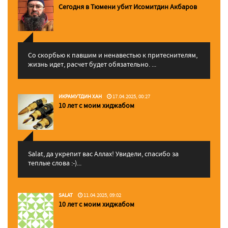
Сегодня в Тюмени убит Исомитдин Акбаров
Со скорбью к павшим и ненавестью к притеснителям,
жизнь идет, расчет будет обязательно. ...
ИКРАМУТДИН ХАН
17.04.2025, 00:27
10 лет с моим хиджабом
Salat, да укрепит вас Аллаx! Увидели, спасибо за
теплые слова :-)...
SALAT
11.04.2025, 09:02
10 лет с моим хиджабом