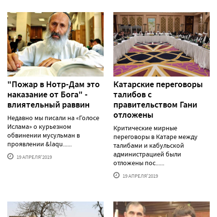
"Пожар в Нотр-Дам это
Катарские переговоры
наказание от Бога" -
талибов с
влиятельный раввин
правительством Гани
отложены
Недавно мы писали на «Голосе
Ислама» о курьезном
Критические мирные
обвинении мусульман в
переговоры в Катаре между
проявлении &laqu......
талибами и кабульской
администрацией были
19 АПРЕЛЯ'2019
отложены пос......
19 АПРЕЛЯ'2019