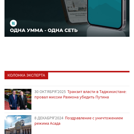
КОЛОНКА ЭКСПЕРТА
30 ОКТЯБРЯ'2025
Транзит власти в Таджикистане:
провал миссии Рахмона убедить Путина
8 ДЕКАБРЯ'2024
Поздравление с уничтожением
режима Асада