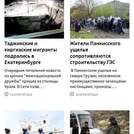
Таджикские и
Жители Панкисского
киргизские мигранты
ущелья
подрались в
сопротивляются
Екатеринбурге
строительству ГЭС
Очередная печальная новость
В Панкисском ущелье на
из хроник "межнациональной
севере Грузии, населенном
дружбы" пришла из столицы
преимущественно чеченцами-
Урала. В Сети появ......
кистинцами, произош......
22 АПРЕЛЯ'2019
22 АПРЕЛЯ'2019