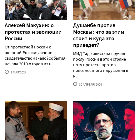
Алексей Макуxин: о
Душанбе против
протестаx и эволюции
Москвы: что за этим
России
стоит и куда это
приведет?
От протестной России к
военной России: личное
МИД Таджикистана вручил
свидетельствоНачало?События
послу России в этой стране
начала 2010-х годов из н......
ноту протеста против
повсеместного нарушения в
3 МАЯ'2024
н......
30 АПРЕЛЯ'2024