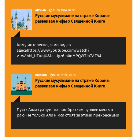
ARSLAN
11.06.2024, 02:50
Русские мусульмане на страже Корана:
pазвеивая мифы о Священной Книге
Кому интересно, само видео
здесьhttps://www.youtube.com/watch?
v=wAhN_UEuojU&lc=Ugz6-h0nMPQWTip7AZ94...
KRR AKK
09.06.2024, 18:56
Русские мусульмане на страже Корана:
pазвеивая мифы о Священной Книге
Пусть Аллах дарует нашим братьям лучшее месть в
раю. Не только Али и Иса стоят за этими прекрасными
...