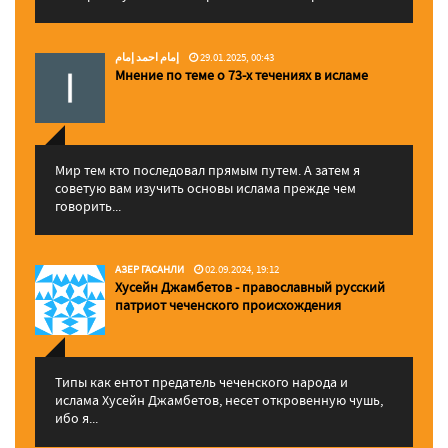
إمام احمد إمام
29.01.2025, 00:43
Мнение по теме о 73-х течениях в исламе
Мир тем кто последовал прямым путем. А затем я
советую вам изучить основы ислама прежде чем
говорить...
АЗЕР ГАСАНЛИ
02.09.2024, 19:12
Хусейн Джамбетов - православный русский
патриот чеченского происхождения
Типы как ентот предатель чеченского народа и
ислама Хусейн Джамбетов, несет откровенную чушь,
ибо я...