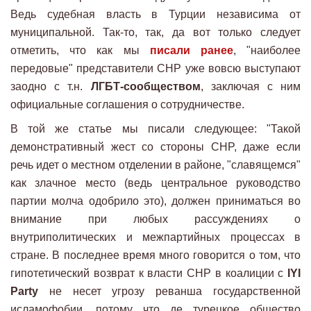
Ведь судебная власть в Турции независима от
муниципальной. Так-то, так, да вот только следует
отметить, что как мы
писали ранее
, "наиболее
передовые" представители CHP уже вовсю выступают
заодно с т.н.
ЛГБТ-сообществом
, заключая с ним
официальные соглашения о сотрудничестве.
В той же статье мы писали следующее: "Такой
демонстративный жест со стороны CHP, даже если
речь идет о местном отделении в районе, "славящемся"
как злачное место (ведь центральное руководство
партии молча одобрило это), должен приниматься во
внимание при любых рассуждениях о
внутриполитических и межпартийных процессах в
стране. В последнее время много говорится о том, что
гипотетический возврат к власти CHP в коалиции с
IYI
Pаrty
не несет угрозу реванша государственной
исламофобии, потому что де турецкое общество