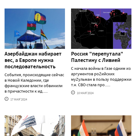
Азербайджан набирает
Россия "перепутала"
вес, а Европе нужна
Палестину с Ливией
последовательность
С начала войны в Газе одним из
аргументов роZийских
События, происходящие сейчас
муZульман в пользу поддержки
в Новой Каледонии, где
т.н. СВО стала про......
французские власти обвинили
в причастности к ид......
10 МАЯ'2024
17 МАЯ'2024