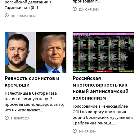
произошла п......
российской делегации в
Таджикистан (8–1......
21 ИЮНЯ'2024
30 ОКТЯБРЯ'2025
Ревность сионистов и
Российская
кремляди
многополярность как
новый антиисламский
Палестинцы в Секторе Газа
колониализм
платят огромную цену. За
просчеты своих лидеров, за то,
Голосование в Генассамблее
что их используют......
ООН по вопросу признания
бойни боснийских мусульман в
3 ИЮНЯ'2024
Сребренице геноци......
24 МАЯ'2024