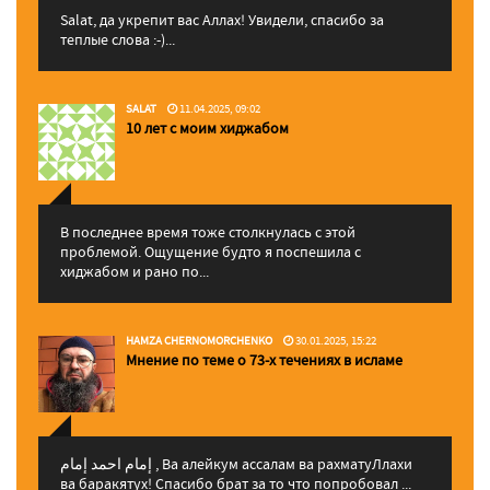
Salat, да укрепит вас Аллаx! Увидели, спасибо за
теплые слова :-)...
SALAT
11.04.2025, 09:02
10 лет с моим хиджабом
В последнее время тоже столкнулась с этой
проблемой. Ощущение будто я поспешила с
хиджабом и рано по...
HAMZA CHERNOMORCHENKO
30.01.2025, 15:22
Мнение по теме о 73-х течениях в исламе
إمام احمد إمام , Ва алейкум ассалам ва рахматуЛлахи
ва баракятух! Спасибо брат за то что попробовал ...