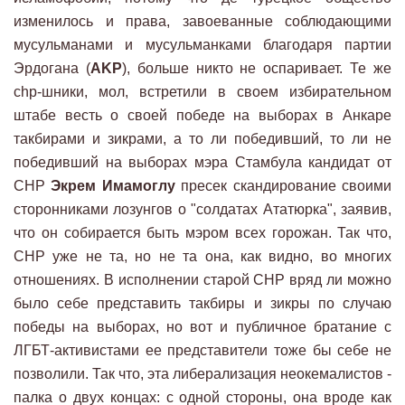
изменилось и права, завоеванные соблюдающими
мусульманами и мусульманками благодаря партии
Эрдогана (
AKP
), больше никто не оспаривает. Те же
сhp-шники, мол, встретили в своем избирательном
штабе весть о своей победе на выборах в Анкаре
такбирами и зикрами, а то ли победивший, то ли не
победивший на выборах мэра Стамбула кандидат от
CHP
Экрем Имамоглу
пресек скандирование своими
сторонниками лозунгов о "солдатах Ататюрка", заявив,
что он собирается быть мэром всех горожан. Так что,
CHP уже не та, но не та она, как видно, во многих
отношениях. В исполнении старой CHP вряд ли можно
было себе представить такбиры и зикры по случаю
победы на выборах, но вот и публичное братание с
ЛГБТ-активистами ее представители тоже бы себе не
позволили. Так что, эта либерализация неокемалистов -
палка о двух концах: с одной стороны, она вроде как