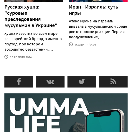
Русская хуцпа:
Иран - Израиль: суть
"суровые
игры
преследования
Атака Ирана на Израиль
мусульман в Украине"
вызвала в мусульманской среде
две основные реакции.Первая -
Хуцпа известна во всем мире
воодушевление, ......
как еврейский бренд, а именно
подход, при котором
15 АПРЕЛЯ'2024
абсолютно беззастенчи......
25 АПРЕЛЯ'2024