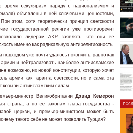
же время секуляризм наряду с национализмом и
Кемаля) объявлены в ней ключевыми ценностями,
При этом, хотя теоретически принцип светскости
чие государственной религии уже противоречит
 позволяло лидерам AKP заявлять, что они ее
скость именно как радикальную антирелигиозность.
м подходом уже почти удалось покончить, равно как
я армии и нейтрализовать наиболее антиисламские
не возможно, из новой конституции, которую хочет
оль армии как гаранта светскости, но и сама эта
ет козыри антиисламским силам.
ремьер-министр Великобритании
Дэвид Кемерон
ПОСЛ
ая страна, а по ее законам глава государства -
главой церкви, и премьер-министром может быть
почему такого себе не может позволить Турция?