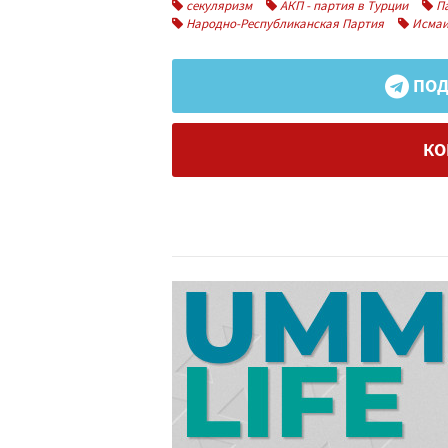
секуляризм
АКП - партия в Турции
Па
Народно-Республиканская Партия
Исмаи
ПОД
КО