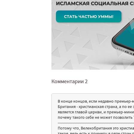
Комментарии
2
В конце концов, если недавно премьер-
Британия - христианская страна, а по ее 
является главой церкви, и премьер-мин
почему такого себе не может позволить
---------------------------------------------------------------
Потому что, Велекобритания это христиа
такое, ведь есть к примеру в ряде стран