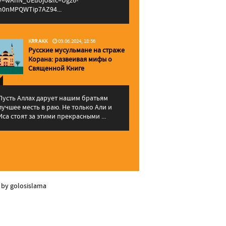
v=wAhN_UEuojU&lc=Ugz6-
h0nMPQWTip7AZ94...
KRR AKK
09.06.2024, 18:56
Русские мусульмане на страже
Корана: pазвеивая мифы о
Священной Книге
Пусть Аллах дарует нашим братьям
лучшее месть в раю. Не только Али и
Иса стоят за этими прекрасными ...
 by golosislama