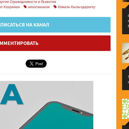
ртия Справедливости и Развития
л Кахраман
неоосманизм
Кемаль Кылычдароглу
ПИСАТЬСЯ НА КАНАЛ
ММЕНТИРОВАТЬ