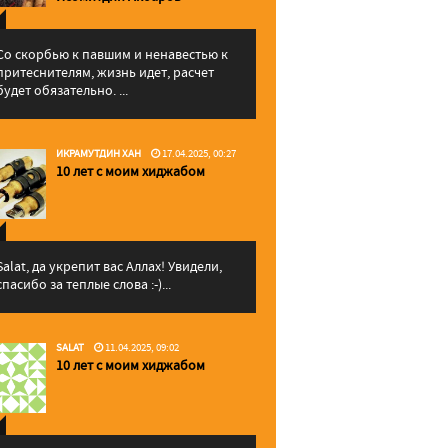
Со скорбью к павшим и ненавестью к
притеснителям, жизнь идет, расчет
будет обязательно. ...
ИКРАМУТДИН ХАН
17.04.2025, 00:27
10 лет с моим хиджабом
Salat, да укрепит вас Аллаx! Увидели,
спасибо за теплые слова :-)...
SALAT
11.04.2025, 09:02
10 лет с моим хиджабом