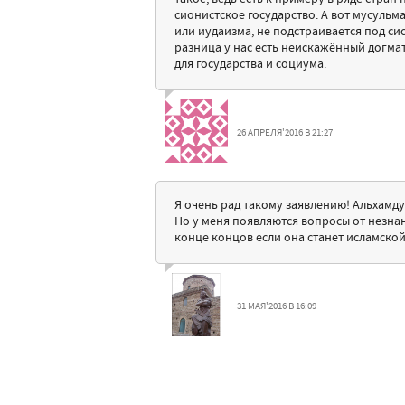
сионистское государство. А вот мусульм
или иудаизма, не подстраивается под с
разница у нас есть неискажённый догмат
для государства и социума.
26 АПРЕЛЯ'2016 В 21:27
Я очень рад такому заявлению! Альхамд
Но у меня появляются вопросы от незна
конце концов если она станет исламско
31 МАЯ'2016 В 16:09