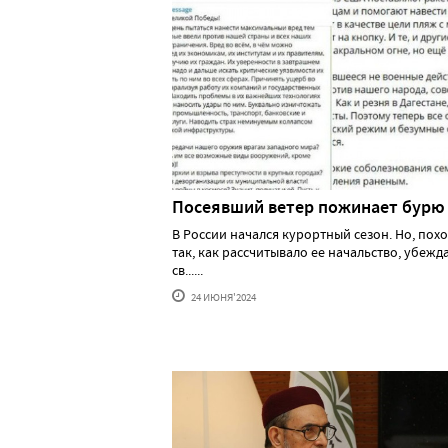
Посеявший ветер пожинает бурю
В России начался курортный сезон. Но, похо
так, как рассчитывало ее начальство, убеж
св......
24 ИЮНЯ'2024