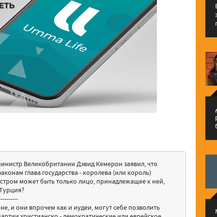
م
министр Великобритании Дэвид Кемерон заявил, что
законам глава государства - королева (или король)
истром может быть только лицо, принадлежащее к ней,
 Турция?
----------
не, и они впрочем как и иудеи, могут себе позволить
 партии христианско - демократические или еврейское