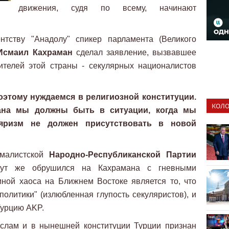
движения, судя по всему, начинают
нтству "Анадолу" спикер парламента (Великого
Исмаил Кахраман
сделал заявление, вызвавшее
ителей этой страны - секулярных националистов
поэтому нуждаемся в религиозной конституции.
КОЛО
ана мы должны быть в ситуации, когда мы
яризм не должен присутствовать в новой
емалистской
Народно-Республиканской Партии
т же обрушился на Кахрамана с гневными
иной хаоса на Ближнем Востоке является то, что
политики" (излюбленная глупость секуляристов), и
Турцию AKP.
Ислам и в нынешней конституции Турции признан