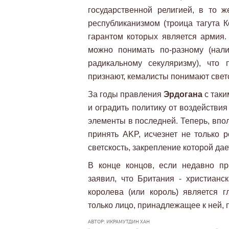
государственной религией, в то 
республиканизмом (троица тагута 
гарантом которых является армия. 
можно понимать по-разному (нали
радикальному секуляризму), что
признают, кемалисты понимают свет
За годы правления
Эрдогана
с таки
и оградить политику от воздействи
элементы в последней. Теперь, впол
принять AKP, исчезнет не только р
светскость, закрепление которой да
В конце концов, если недавно п
заявил, что Британия - христианск
королева (или король) является 
только лицо, принадлежащее к ней, 
АВТОР: ИКРАМУТДИН ХАН