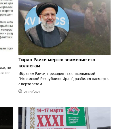
Тиран Раиси мертв: знамение его
коллегам
же, не
давшее
Ибрагим Раиси, президент так называемой
"Исламской Республики Иран", разбился насмерть
с вертолетом......
20 МАЯ'2024