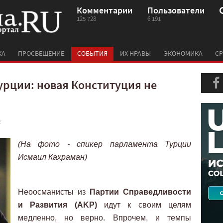
Комментарии
Пользователи
125 728
6 191
КА
ПРОСВЕЩЕНИЕ
СОБЫТИЯ
ИХ НРАВЫ
ЭКОНОМИКА
СР
урции: новая Конституция не
2
(На фото - спикер парламента Турции
Исмаил Кахраман)
Неоосманисты из
Партии Справедливости
и Развития (AKP)
идут к своим целям
медленно, но верно. Впрочем, и темпы