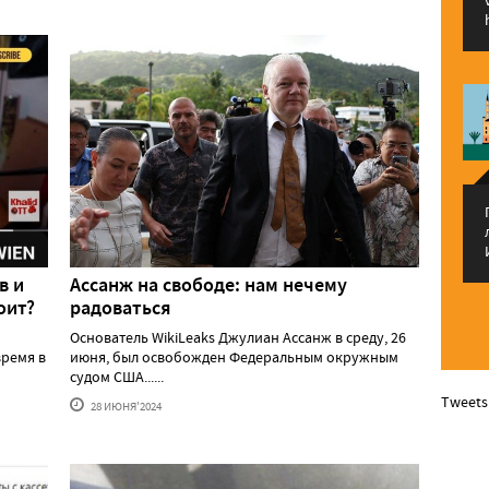
в и
Ассанж на свободе: нам нечему
оит?
радоваться
Основатель WikiLeaks Джулиан Ассанж в среду, 26
ремя в
июня, был освобожден Федеральным окружным
судом США......
Tweets
28 ИЮНЯ'2024