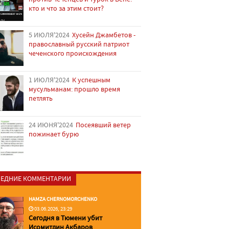
кто и что за этим стоит?
5 ИЮЛЯ'2024
Хусейн Джамбетов -
православный русский патриот
чеченского происхождения
1 ИЮЛЯ'2024
К успешным
мусульманам: прошло время
петлять
24 ИЮНЯ'2024
Посеявший ветер
пожинает бурю
ЕДНИЕ КОММЕНТАРИИ
HAMZA CHERNOMORCHENKO
03.06.2026, 23:29
Сегодня в Тюмени убит
Исомитдин Акбаров