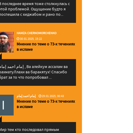
В последнее время тоже столкнулась с
этой проблемой. Ощущение будто я
поспешила с хиджабом и рано по...
HAMZA CHERNOMORCHENKO
30.01.2025, 15:22
Мнение по теме о 73-х течениях
в исламе
إمام احمد إما , Ва алейкум ассалам ва
рахматуЛлахи ва баракятух! Спасибо
брат за то что попробовал ...
إمام احمد إمام
29.01.2025, 00:43
Мнение по теме о 73-х течениях
в исламе
Мир тем кто последовал прямым