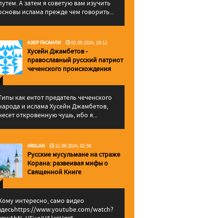
путем. А затем я советую вам изучить
основы ислама прежде чем говорить...
АЗЕР ГАСАНЛИ
02.09.2024, 19:12
Хусейн Джамбетов -
православный русский патриот
чеченского происхождения
Типы как ентот предатель чеченского
народа и ислама Хусейн Джамбетов,
несет откровенную чушь, ибо я...
ARSLAN
11.06.2024, 02:50
Русские мусульмане на страже
Корана: pазвеивая мифы о
Священной Книге
Кому интересно, само видео
здесьhttps://www.youtube.com/watch?