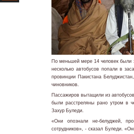
Ресурс
По меньшей мере 14 человек были 
несколько автобусов попали в зас
провинции Пакистана Белуджистан, 
чиновников.
Пассажиров вытащили из автобусов 
были расстреляны рано утром в ч
Захур Буледи.
«Они опознали не-белуджей, про
сотрудников», - сказал Буледи. «О