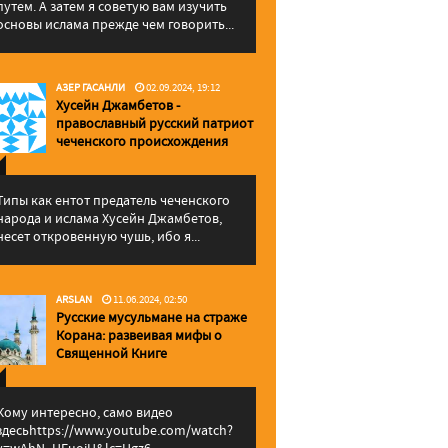
путем. А затем я советую вам изучить
основы ислама прежде чем говорить...
АЗЕР ГАСАНЛИ
02.09.2024, 19:12
Хусейн Джамбетов -
православный русский патриот
чеченского происхождения
Типы как ентот предатель чеченского
народа и ислама Хусейн Джамбетов,
несет откровенную чушь, ибо я...
ARSLAN
11.06.2024, 02:50
Русские мусульмане на страже
Корана: pазвеивая мифы о
Священной Книге
Кому интересно, само видео
здесьhttps://www.youtube.com/watch?