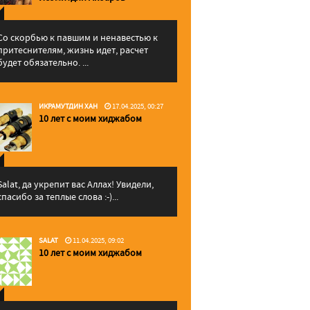
Со скорбью к павшим и ненавестью к
притеснителям, жизнь идет, расчет
будет обязательно. ...
ИКРАМУТДИН ХАН
17.04.2025, 00:27
10 лет с моим хиджабом
Salat, да укрепит вас Аллаx! Увидели,
спасибо за теплые слова :-)...
SALAT
11.04.2025, 09:02
10 лет с моим хиджабом