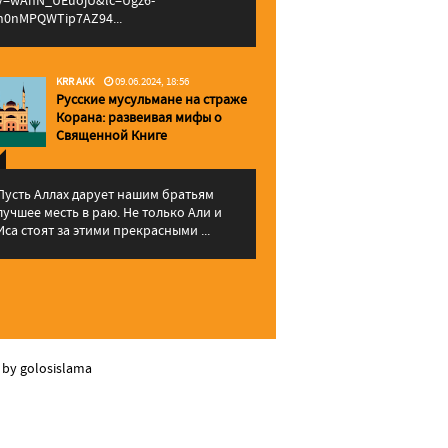
v=wAhN_UEuojU&lc=Ugz6-
h0nMPQWTip7AZ94...
KRR AKK
09.06.2024, 18:56
Русские мусульмане на страже
Корана: pазвеивая мифы о
Священной Книге
Пусть Аллах дарует нашим братьям
лучшее месть в раю. Не только Али и
Иса стоят за этими прекрасными ...
 by golosislama