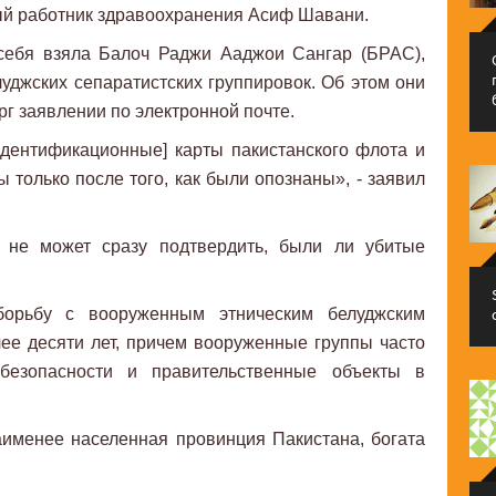
тный работник здравоохранения Асиф Шавани.
 себя взяла Балоч Раджи Ааджои Сангар (БРАС),
уджских сепаратистских группировок. Об этом они
г заявлении по электронной почте.
идентификационные] карты пакистанского флота и
 только после того, как были опознаны», - заявил
о не может сразу подтвердить, были ли убитые
борьбу с вооруженным этническим белуджским
ее десяти лет, причем вооруженные группы часто
езопасности и правительственные объекты в
аименее населенная провинция Пакистана, богата