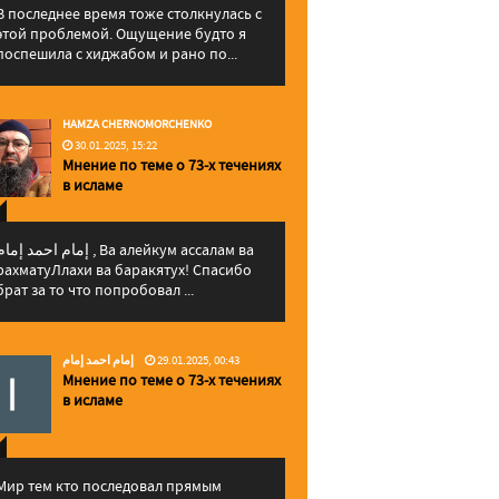
В последнее время тоже столкнулась с
этой проблемой. Ощущение будто я
поспешила с хиджабом и рано по...
HAMZA CHERNOMORCHENKO
30.01.2025, 15:22
Мнение по теме о 73-х течениях
в исламе
إمام احمد إما , Ва алейкум ассалам ва
рахматуЛлахи ва баракятух! Спасибо
брат за то что попробовал ...
إمام احمد إمام
29.01.2025, 00:43
Мнение по теме о 73-х течениях
в исламе
Мир тем кто последовал прямым