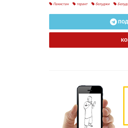
Пакистан
теракт
белуджи
Белуд
ПОД
КО