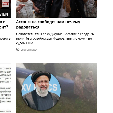
в и
Ассанж на свободе: нам нечему
оит?
радоваться
Основатель WikiLeaks Джулиан Ассанж в среду, 26
ремя в
июня, был освобожден Федеральным окружным
судом США......
28 ИЮНЯ'2024