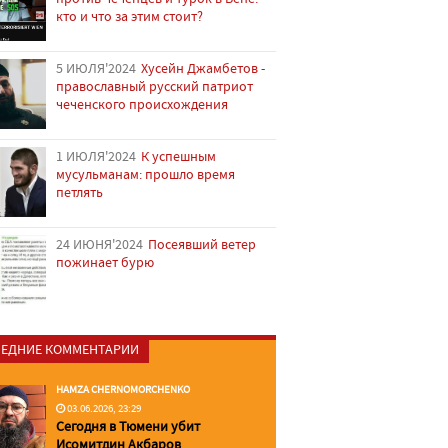
кто и что за этим стоит?
5 ИЮЛЯ'2024
Хусейн Джамбетов -
православный русский патриот
чеченского происхождения
1 ИЮЛЯ'2024
К успешным
мусульманам: прошло время
петлять
24 ИЮНЯ'2024
Посеявший ветер
пожинает бурю
ЕДНИЕ КОММЕНТАРИИ
HAMZA CHERNOMORCHENKO
03.06.2026, 23:29
Сегодня в Тюмени убит
Исомитдин Акбаров