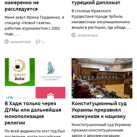
намеренно не
турецкий дипломат
расследуется
В столице Иракского
Курдистана городе Эрбиль
Меня зовут Ирина Гордиенко, я
неизвестные злоумышленники
спецкор «Новой газеты»,
вошли в ресторан, где обеда......
работаю журналистом с 2002
года, ......
18 ИЮЛЯ'2019
18 ИЮЛЯ'2019
1
В Хадж только через
Конституционный суд
ДУМы или дальнейшая
Украины приравнял
монополизация
коммунизм к нацизму
религии
Конституционный суд Украины
признал конституционным
По всей видимости этот год был
закон о декоммунизации,
последним, когда российские