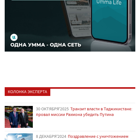
КОЛОНКА ЭКСПЕРТА
30 ОКТЯБРЯ'2025
Транзит власти в Таджикистане:
провал миссии Рахмона убедить Путина
8 ДЕКАБРЯ'2024
Поздравление с уничтожением