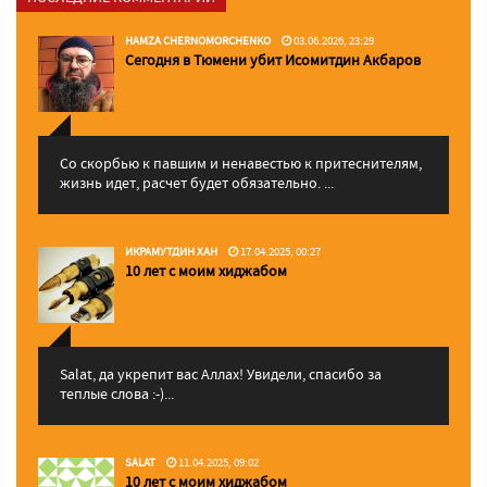
HAMZA CHERNOMORCHENKO
03.06.2026, 23:29
Сегодня в Тюмени убит Исомитдин Акбаров
Со скорбью к павшим и ненавестью к притеснителям,
жизнь идет, расчет будет обязательно. ...
ИКРАМУТДИН ХАН
17.04.2025, 00:27
10 лет с моим хиджабом
Salat, да укрепит вас Аллаx! Увидели, спасибо за
теплые слова :-)...
SALAT
11.04.2025, 09:02
10 лет с моим хиджабом