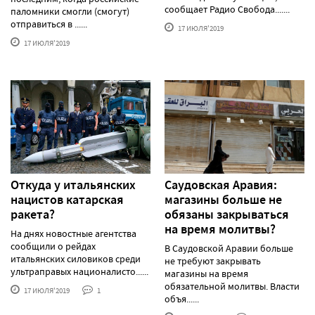
сообщает Радио Свобода.......
паломники смогли (смогут)
отправиться в ......
17 ИЮЛЯ'2019
17 ИЮЛЯ'2019
Откуда у итальянских
Саудовская Аравия:
нацистов катарская
магазины больше не
ракета?
обязаны закрываться
на время молитвы?
На днях новостные агентства
сообщили о рейдах
В Саудовской Аравии больше
итальянских силовиков среди
не требуют закрывать
ультраправых националисто......
магазины на время
обязательной молитвы. Власти
17 ИЮЛЯ'2019
1
объя......