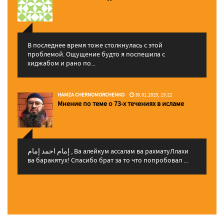
В последнее время тоже столкнулась с этой
проблемой. Ощущение будто я поспешила с
хиджабом и рано по...
HAMZA CHERNOMORCHENKO
30.01.2025, 15:22
Мнение по теме о 73-х течениях в исламе
إمام احمد إمام , Ва алейкум ассалам ва рахматуЛлахи
ва баракятух! Спасибо брат за то что попробовал ...