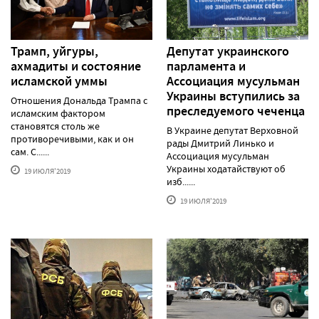
Трамп, уйгуры,
Депутат украинского
ахмадиты и состояние
парламента и
исламской уммы
Ассоциация мусульман
Украины вступились за
Отношения Дональда Трампа с
преследуемого чеченца
исламским фактором
становятся столь же
В Украине депутат Верховной
противоречивыми, как и он
рады Дмитрий Линько и
сам. С......
Ассоциация мусульман
Украины ходатайствуют об
19 ИЮЛЯ'2019
изб......
19 ИЮЛЯ'2019