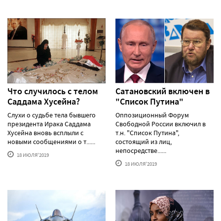
Что случилось с телом
Сатановский включен в
Саддама Хусейна?
"Список Путина"
Слухи о судьбе тела бывшего
Оппозиционный Форум
президента Ирака Саддама
Свободной России включил в
Хусейна вновь всплыли с
т.н. "Список Путина",
новыми сообщениями о т......
состоящий из лиц,
непосредстве......
18 ИЮЛЯ'2019
18 ИЮЛЯ'2019