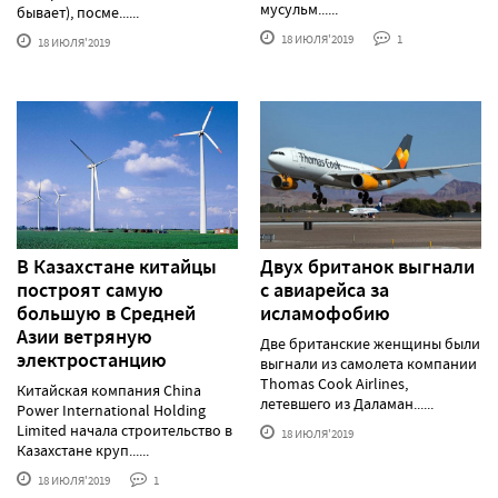
мусульм......
бывает), посме......
18 ИЮЛЯ'2019
1
18 ИЮЛЯ'2019
В Казахстане китайцы
Двух британок выгнали
построят самую
с авиарейса за
большую в Средней
исламофобию
Азии ветряную
Две британские женщины были
электростанцию
выгнали из самолета компании
Thomas Cook Airlines,
Китайская компания China
летевшего из Даламан......
Power International Holding
Limited начала строительство в
18 ИЮЛЯ'2019
Казахстане круп......
18 ИЮЛЯ'2019
1