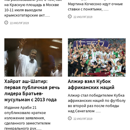
Мартина Кочесоко идут очные
на Красную площадь в Москве
ставки с понятыми, ......
10-11 июля выходили
крымскотатарские акт......
22 ИЮЛЯ'2019
22 ИЮЛЯ'2019
Хайрат аш-Шатир:
Алжир взял Кубок
первая публичная речь
африканских наций
лидера Братьев-
Алжир стал победителем Кубка
мусульман с 2013 года
африканских наций по футболу
во второй раз после победы
Издание Араби 21
над Сенегалом ......
опубликовало краткое
изложение заявления,
22 ИЮЛЯ'2019
сделанного заместителем
генерального рук......