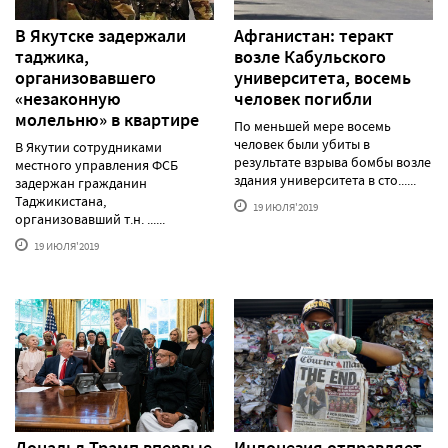
В Якутске задержали
Афганистан: теракт
таджика,
возле Кабульского
организовавшего
университета, восемь
«незаконную
человек погибли
молельню» в квартире
По меньшей мере восемь
человек были убиты в
В Якутии сотрудниками
результате взрыва бомбы возле
местного управления ФСБ
здания университета в сто......
задержан гражданин
Таджикистана,
19 ИЮЛЯ'2019
организовавший т.н. ......
19 ИЮЛЯ'2019
Дональд Трамп впервые
Индонезия отправляет