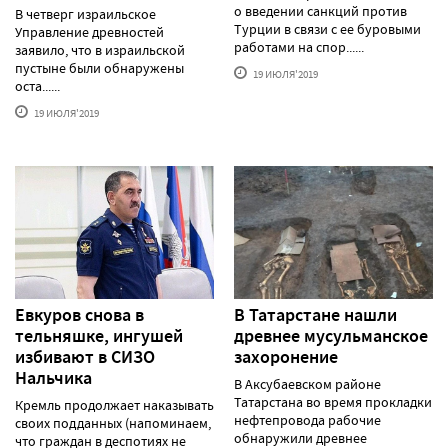
о введении санкций против
В четверг израильское
Турции в связи с ее буровыми
Управление древностей
работами на спор......
заявило, что в израильской
пустыне были обнаружены
19 ИЮЛЯ'2019
оста......
19 ИЮЛЯ'2019
Евкуров снова в
В Татарстане нашли
тельняшке, ингушей
древнее мусульманское
избивают в СИЗО
захоронение
Нальчика
В Аксубаевском районе
Татарстана во время прокладки
Кремль продолжает наказывать
нефтепровода рабочие
своих подданных (напоминаем,
обнаружили древнее
что граждан в деспотиях не