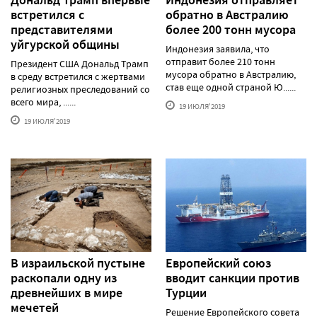
встретился с
обратно в Австралию
представителями
более 200 тонн мусора
уйгурской общины
Индонезия заявила, что
отправит более 210 тонн
Президент США Дональд Трамп
мусора обратно в Австралию,
в среду встретился с жертвами
став еще одной страной Ю......
религиозных преследований со
всего мира, ......
19 ИЮЛЯ'2019
19 ИЮЛЯ'2019
В израильской пустыне
Европейский союз
раскопали одну из
вводит санкции против
древнейших в мире
Турции
мечетей
Решение Европейского совета