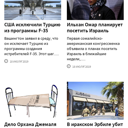
США исключили Турцию
Ильхан Омар планирует
из программы F-35
посетить Израиль
Вашингтон заявил в среду, что
Первая сомалийско-
он исключает Турцию из
американская конгрессменка
программы создания
объявила о планах посетить
истребителей F-35. Этот шаг......
Израиль в ближайшие
недели,......
18 ИЮЛЯ'2019
18 ИЮЛЯ'2019
Дело Орхана Джемаля
В иракском Эрбиле убит