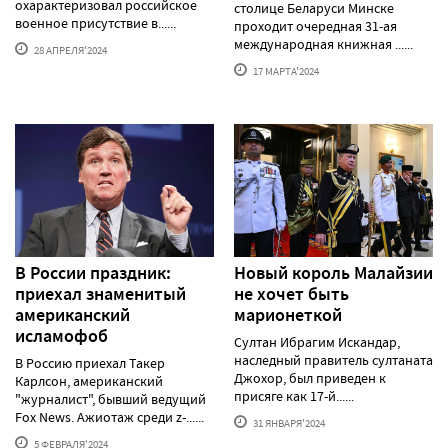
охарактеризовал российское
столице Беларуси Минске
военное присутствие в......
проходит очередная 31-ая
международная книжная ......
28 АПРЕЛЯ'2024
17 МАРТА'2024
В России праздник:
Новый король Малайзии
приехал знаменитый
не хочет быть
американский
марионеткой
исламофоб
Султан Ибрагим Искандар,
наследный правитель султаната
В Россию приехал Такер
Джохор, был приведен к
Карлсон, американский
присяге как 17-й......
"журналист", бывший ведущий
Fox News. Ажиотаж среди z-......
31 ЯНВАРЯ'2024
5 ФЕВРАЛЯ'2024