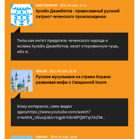
АЗЕР ГАСАНЛИ
02.09.2024, 19:12
Хусейн Джамбетов - православный русский
патриот чеченского происхождения
Типы как ентот предатель чеченского народа и
ислама Хусейн Джамбетов, несет откровенную чушь,
ибо я...
ARSLAN
11.06.2024, 02:50
Русские мусульмане на страже Корана:
pазвеивая мифы о Священной Книге
Кому интересно, само видео
здесьhttps://www.youtube.com/watch?
v=wAhN_UEuojU&lc=Ugz6-h0nMPQWTip7AZ94...
KRR AKK
09.06.2024, 18:56