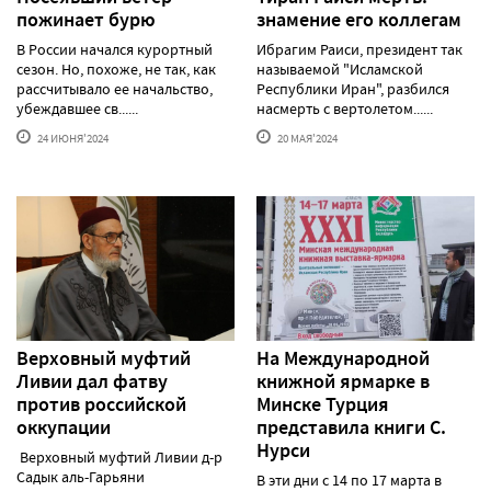
пожинает бурю
знамение его коллегам
В России начался курортный
Ибрагим Раиси, президент так
сезон. Но, похоже, не так, как
называемой "Исламской
рассчитывало ее начальство,
Республики Иран", разбился
убеждавшее св......
насмерть с вертолетом......
24 ИЮНЯ'2024
20 МАЯ'2024
Верховный муфтий
На Международной
Ливии дал фатву
книжной ярмарке в
против российской
Минске Турция
оккупации
представила книги С.
Нурси
Верховный муфтий Ливии д-р
Садык аль-Гарьяни
В эти дни с 14 по 17 марта в