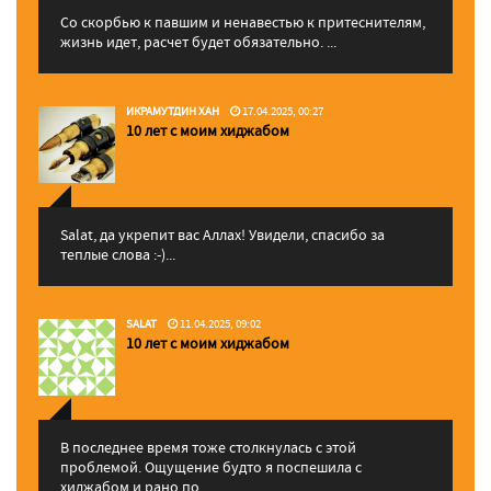
Со скорбью к павшим и ненавестью к притеснителям,
жизнь идет, расчет будет обязательно. ...
ИКРАМУТДИН ХАН
17.04.2025, 00:27
10 лет с моим хиджабом
Salat, да укрепит вас Аллаx! Увидели, спасибо за
теплые слова :-)...
SALAT
11.04.2025, 09:02
10 лет с моим хиджабом
В последнее время тоже столкнулась с этой
проблемой. Ощущение будто я поспешила с
хиджабом и рано по...