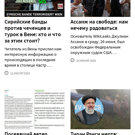
Сирийские банды
Ассанж на свободе: нам
против чеченцев и
нечему радоваться
турок в Вене: кто и что
Основатель WikiLeaks Джулиан
за этим стоит?
Ассанж в среду, 26 июня, был
освобожден Федеральным
Читатель из Вены прислал нам
окружным судом США......
интересную информацию о
происходящих в последнее
28 ИЮНЯ'2024
время в столице Австр......
12 ИЮЛЯ'2024
Посеявший ветер
Тиран Раиси мертв: