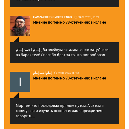
HAMZA CHERNOMORCHENKO
30.01.2025, 15:22
Мнение по теме о 73-х течениях в исламе
إمام احمد إمام , Ва алейкум ассалам ва рахматуЛлахи
ва баракятух! Спасибо брат за то что попробовал ...
إمام احمد إمام
29.01.2025, 00:43
Мнение по теме о 73-х течениях в исламе
Мир тем кто последовал прямым путем. А затем я
советую вам изучить основы ислама прежде чем
говорить...