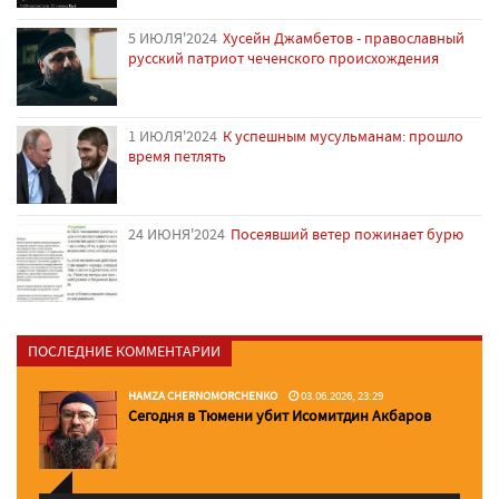
5 ИЮЛЯ'2024
Хусейн Джамбетов - православный
русский патриот чеченского происхождения
1 ИЮЛЯ'2024
К успешным мусульманам: прошло
время петлять
24 ИЮНЯ'2024
Посеявший ветер пожинает бурю
ПОСЛЕДНИЕ КОММЕНТАРИИ
HAMZA CHERNOMORCHENKO
03.06.2026, 23:29
Сегодня в Тюмени убит Исомитдин Акбаров