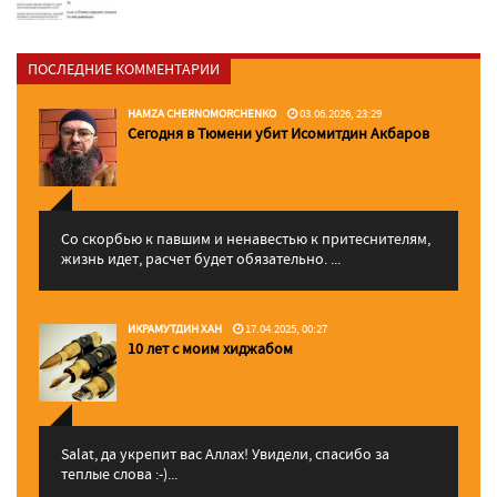
ПОСЛЕДНИЕ КОММЕНТАРИИ
HAMZA CHERNOMORCHENKO
03.06.2026, 23:29
Сегодня в Тюмени убит Исомитдин Акбаров
Со скорбью к павшим и ненавестью к притеснителям,
жизнь идет, расчет будет обязательно. ...
ИКРАМУТДИН ХАН
17.04.2025, 00:27
10 лет с моим хиджабом
Salat, да укрепит вас Аллаx! Увидели, спасибо за
теплые слова :-)...