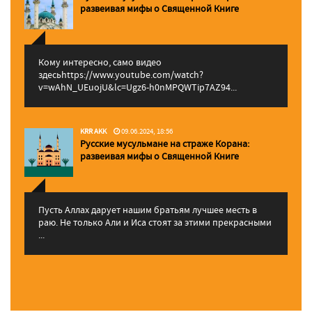
pазвеивая мифы о Священной Книге
Кому интересно, само видео
здесьhttps://www.youtube.com/watch?
v=wAhN_UEuojU&lc=Ugz6-h0nMPQWTip7AZ94...
KRR AKK
09.06.2024, 18:56
Русские мусульмане на страже Корана:
pазвеивая мифы о Священной Книге
Пусть Аллах дарует нашим братьям лучшее месть в
раю. Не только Али и Иса стоят за этими прекрасными
...