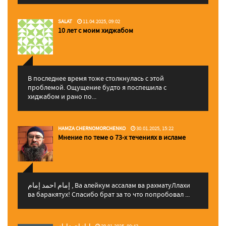
SALAT
11.04.2025, 09:02
10 лет с моим хиджабом
В последнее время тоже столкнулась с этой
проблемой. Ощущение будто я поспешила с
хиджабом и рано по...
HAMZA CHERNOMORCHENKO
30.01.2025, 15:22
Мнение по теме о 73-х течениях в исламе
إمام احمد إمام , Ва алейкум ассалам ва рахматуЛлахи
ва баракятух! Спасибо брат за то что попробовал ...