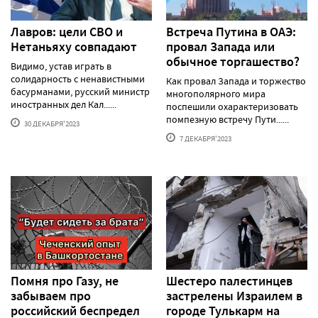
Лавров: цели СВО и
Встреча Путина в ОАЭ:
Нетаньяху совпадают
провал Запада или
обычное торгашество?
Видимо, устав играть в
солидарность с ненавистными
Как провал Запада и торжество
басурманами, русский министр
многополярного мира
иностранных дел Кал......
поспешили охарактеризовать
помпезную встречу Пути......
30 ДЕКАБРЯ'2023
7 ДЕКАБРЯ'2023
Помня про Газу, не
Шестеро палестинцев
забываем про
застрелены Израилем в
российский беспредел
городе Тулькарм на