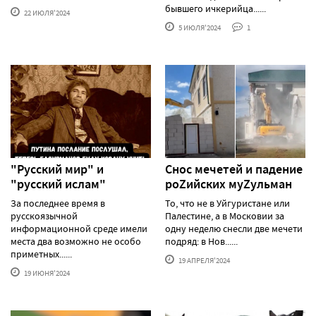
бывшего ичкерийца......
22 ИЮЛЯ'2024
5 ИЮЛЯ'2024
1
"Русский мир" и
Снос мечетей и падение
"русский ислам"
роZийских муZульман
За последнее время в
То, что не в Уйгуристане или
русскоязычной
Палестине, а в Московии за
информационной среде имели
одну неделю снесли две мечети
места два возможно не особо
подряд: в Нов......
приметных......
19 АПРЕЛЯ'2024
19 ИЮНЯ'2024