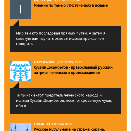
إمام احمد إمام
29.01.2025, 00:43
Мнение по теме о 73-х течениях в исламе
Мир тем кто последовал прямым путем. А затем я
советую вам изучить основы ислама прежде чем
говорить...
АЗЕР ГАСАНЛИ
02.09.2024, 19:12
Хусейн Джамбетов - православный русский
патриот чеченского происхождения
Типы как ентот предатель чеченского народа и
ислама Хусейн Джамбетов, несет откровенную чушь,
ибо я...
ARSLAN
11.06.2024, 02:50
Русские мусульмане на страже Корана: