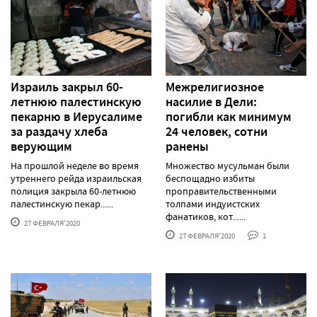
Израиль закрыл 60-
Межрелигиозное
летнюю палестинскую
насилие в Дели:
пекарню в Иерусалиме
погибли как минимум
за раздачу хлеба
24 человек, сотни
верующим
ранены
На прошлой неделе во время
Множество мусульман были
утреннего рейда израильская
беспощадно избиты
полиция закрыла 60-летнюю
проправительственными
палестинскую пекар......
толпами индуистских
фанатиков, кот......
27 ФЕВРАЛЯ'2020
27 ФЕВРАЛЯ'2020
1