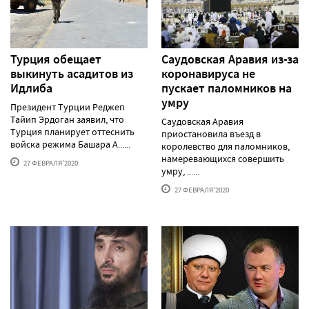
Турция обещает
Саудовская Аравия из-за
выкинуть асадитов из
коронавируса не
Идлиба
пускает паломников на
умру
Президент Турции Реджеп
Тайип Эрдоган заявил, что
Cаудовская Аравия
Турция планирует оттеснить
приостановила въезд в
войска режима Башара А......
королевство для паломников,
намеревающихся совершить
27 ФЕВРАЛЯ'2020
умру, ......
27 ФЕВРАЛЯ'2020