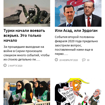
Турки начали воевать
Или Асад, или Эрдоган
всерьез. Это только
События второй половины
начало
февраля 2020 года предельно
заострили вопрос,
За прошедшие выходные на
поставленный нами еще в
войне в Сирии произошло
перво......
слишком много событий, чтобы
их стоило детально пе......
28 ФЕВРАЛЯ'2020
30
2 МАРТА'2020