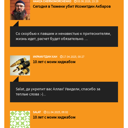
HAMZA CHERNOMORCHENKO
03.06.2026, 23:29
Сегодня в Тюмени убит Исомитдин Акбаров
Со скорбью к павшим и ненавестью к притеснителям,
жизнь идет, расчет будет обязательно. ...
ИКРАМУТДИН ХАН
17.04.2025, 00:27
10 лет с моим хиджабом
Salat, да укрепит вас Аллаx! Увидели, спасибо за
теплые слова :-)...
SALAT
11.04.2025, 09:02
10 лет с моим хиджабом