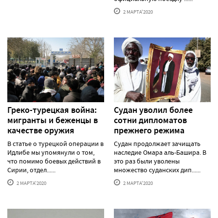
2 МАРТА'2020
Греко-турецкая война:
Судан уволил более
мигранты и беженцы в
сотни дипломатов
качестве оружия
прежнего режима
В статье о турецкой операции в
Судан продолжает зачищать
Идлибе мы упомянули о том,
наследие Омара аль-Башира. В
что помимо боевых действий в
это раз были уволены
Сирии, отдел......
множество суданских дип......
2 МАРТА'2020
2 МАРТА'2020