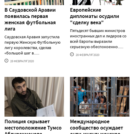
В Саудовской Аравии
Европейские
появилась первая
дипломаты осудили
женская футбольная
"сделку века"
лига
Пятьдесят бывших министров
иностранных дел и лидеров со
Саудовская Аравия запустила
всей Европы выразили
первую Женскую Футбольную
серьезную обеспокоенно......
лигу королевства, сделав
«большой шаг в......
28 ФЕВРАЛЯ'2020
28 ФЕВРАЛЯ'2020
Полиция скрывает
Международное
местоположение Тумсо
сообщество осуждает
Абдурахманова
анти-мусульманское