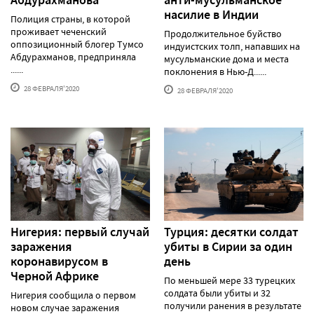
насилие в Индии
Полиция страны, в которой
проживает чеченский
Продолжительное буйство
оппозиционный блогер Тумсо
индуистских толп, напавших на
Абдурахманов, предприняла
мусульманские дома и места
......
поклонения в Нью-Д......
28 ФЕВРАЛЯ'2020
28 ФЕВРАЛЯ'2020
Нигерия: первый случай
Турция: десятки солдат
заражения
убиты в Сирии за один
коронавирусом в
день
Черной Африке
По меньшей мере 33 турецких
солдата были убиты и 32
Нигерия сообщила о первом
получили ранения в результате
новом случае заражения