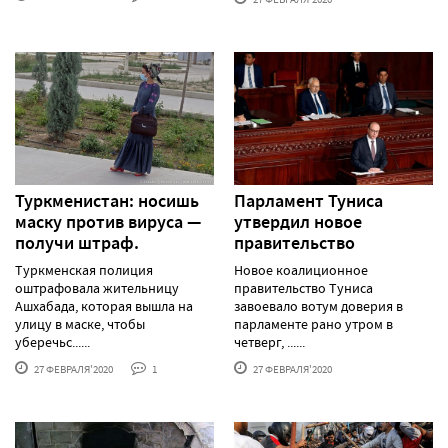
Туркменистан: носишь
Парламент Туниса
маску против вируса —
утвердил новое
получи штраф.
правительство
Туркменская полиция
Новое коалиционное
оштрафовала жительницу
правительство Туниса
Ашхабада, которая вышла на
завоевало вотум доверия в
улицу в маске, чтобы
парламенте рано утром в
уберечьс......
четверг, ......
27 ФЕВРАЛЯ'2020
1
27 ФЕВРАЛЯ'2020