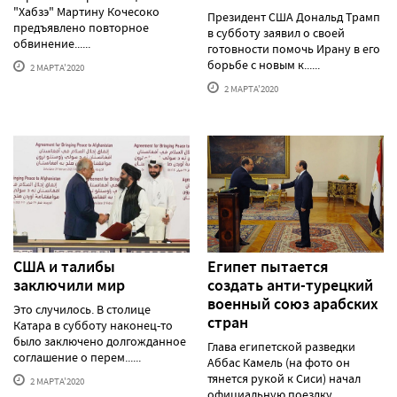
"Хабзэ" Мартину Кочесоко
Президент США Дональд Трамп
предъявлено повторное
в субботу заявил о своей
обвинение......
готовности помочь Ирану в его
борьбе с новым к......
2 МАРТА'2020
2 МАРТА'2020
США и талибы
Египет пытается
заключили мир
создать анти-турецкий
военный союз арабских
Это случилось. В столице
стран
Катара в субботу наконец-то
было заключено долгожданное
Глава египетской разведки
соглашение о перем......
Аббас Камель (на фото он
тянется рукой к Сиси) начал
2 МАРТА'2020
официальную поездку ......