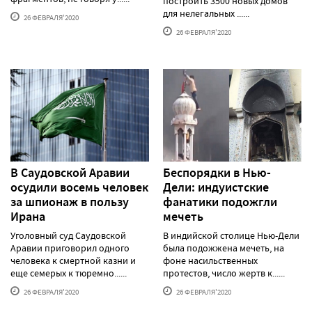
построить 3500 новых домов
для нелегальных ......
26 ФЕВРАЛЯ'2020
26 ФЕВРАЛЯ'2020
В Саудовской Аравии
Беспорядки в Нью-
осудили восемь человек
Дели: индуистские
за шпионаж в пользу
фанатики подожгли
Ирана
мечеть
Уголовный суд Саудовской
В индийской столице Нью-Дели
Аравии приговорил одного
была подожжена мечеть, на
человека к смертной казни и
фоне насильственных
еще семерых к тюремно......
протестов, число жертв к......
26 ФЕВРАЛЯ'2020
26 ФЕВРАЛЯ'2020