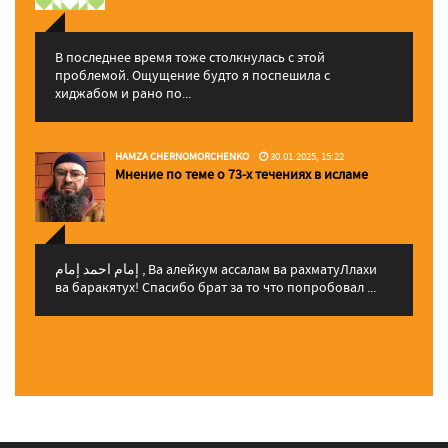
В последнее время тоже столкнулась с этой
проблемой. Ощущение будто я поспешила с
хиджабом и рано по...
HAMZA CHERNOMORCHENKO
30.01.2025, 15:22
Мнение по теме о 73-х течениях в исламе
إمام احمد إمام , Ва алейкум ассалам ва рахматуЛлахи
ва баракятух! Спасибо брат за то что попробовал ...