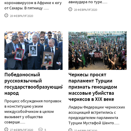
авиаудара по туре......
коронавирусом в Африке к югу
от Сахары. В пятницу ......
28 ФЕВРАЛЯ'2020
28 ФЕВРАЛЯ'2020
Победоносный
Черкесы просят
русскоязычный
парламент Турции
государствообразующий
признать геноцидом
народ
массовые убийства
черкесов в XIX веке
Процесс обсуждения поправок
в конституцию узким
Лидеры Федерации черкесских
междусобойчиком в целом
ассоциаций встретились с
вызывает у общества
председателем парламента
соверше......
Турции Мустафой Шенто......
27 ФЕВРАЛЯ'2020
5
27 ФЕВРАЛЯ'2020