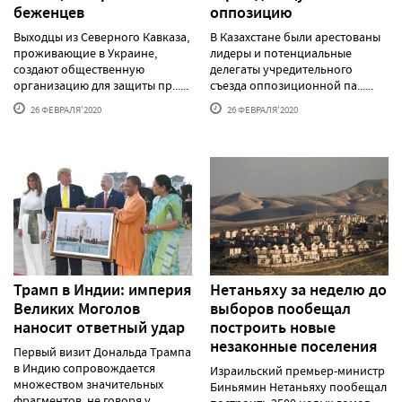
беженцев
оппозицию
Выходцы из Северного Кавказа,
В Казахстане были арестованы
проживающие в Украине,
лидеры и потенциальные
создают общественную
делегаты учредительного
организацию для защиты пр......
съезда оппозиционной па......
26 ФЕВРАЛЯ'2020
26 ФЕВРАЛЯ'2020
Трамп в Индии: империя
Нетаньяху за неделю до
Великих Моголов
выборов пообещал
наносит ответный удар
построить новые
незаконные поселения
Первый визит Дональда Трампа
в Индию сопровождается
Израильский премьер-министр
множеством значительных
Биньямин Нетаньяху пообещал
фрагментов, не говоря у......