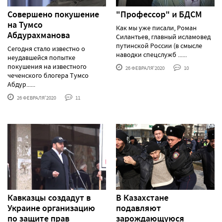
Совершено покушение
"Профессор" и БДСМ
на Тумсо
Как мы уже писали, Роман
Абдурахманова
Силантьев, главный исламовед
путинской России (в смысле
Сегодня стало известно о
наводки спецслужб ......
неудавшейся попытке
покушения на известного
26 ФЕВРАЛЯ'2020
10
чеченского блогера Тумсо
Абдур......
26 ФЕВРАЛЯ'2020
11
Кавказцы создадут в
В Казахстане
Украине организацию
подавляют
по защите прав
зарождающуюся