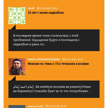
SALAT
11.04.2025, 09:02
10 лет с моим хиджабом
В последнее время тоже столкнулась с этой
проблемой. Ощущение будто я поспешила с
хиджабом и рано по...
HAMZA CHERNOMORCHENKO
30.01.2025, 15:22
Мнение по теме о 73-х течениях в исламе
إمام احمد إمام , Ва алейкум ассалам ва рахматуЛлахи
ва баракятух! Спасибо брат за то что попробовал ...
إمام احمد إمام
29.01.2025, 00:43