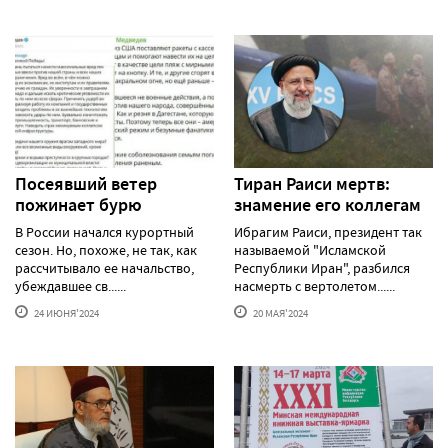
Посеявший ветер
Тиран Раиси мертв:
пожинает бурю
знамение его коллегам
В России начался курортный
Ибрагим Раиси, президент так
сезон. Но, похоже, не так, как
называемой "Исламской
рассчитывало ее начальство,
Республики Иран", разбился
убеждавшее св......
насмерть с вертолетом......
24 ИЮНЯ'2024
20 МАЯ'2024