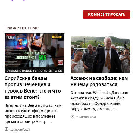
КОММЕНТИРОВАТЬ
Также по теме
Сирийские банды
Ассанж на свободе: нам
против чеченцев и
нечему радоваться
турок в Вене: кто и что
Основатель WikiLeaks Джулиан
за этим стоит?
Ассанж в среду, 26 июня, был
освобожден Федеральным
Читатель из Вены прислал нам
окружным судом США......
интересную информацию о
происходящих в последнее
28 ИЮНЯ'2024
время в столице Австр......
12 ИЮЛЯ'2024