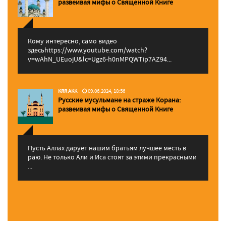
pазвеивая мифы о Священной Книге
Кому интересно, само видео
здесьhttps://www.youtube.com/watch?
v=wAhN_UEuojU&lc=Ugz6-h0nMPQWTip7AZ94...
KRR AKK
09.06.2024, 18:56
Русские мусульмане на страже Корана:
pазвеивая мифы о Священной Книге
Пусть Аллах дарует нашим братьям лучшее месть в
раю. Не только Али и Иса стоят за этими прекрасными
...