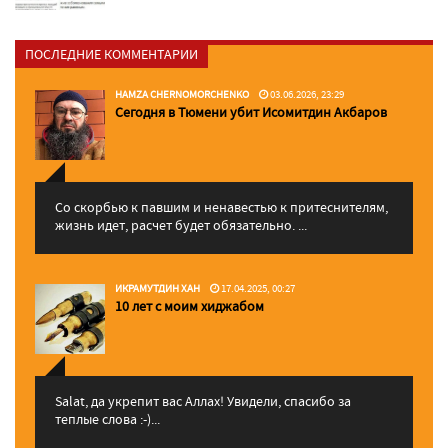
ПОСЛЕДНИЕ КОММЕНТАРИИ
HAMZA CHERNOMORCHENKO
03.06.2026, 23:29
Сегодня в Тюмени убит Исомитдин Акбаров
Со скорбью к павшим и ненавестью к притеснителям,
жизнь идет, расчет будет обязательно. ...
ИКРАМУТДИН ХАН
17.04.2025, 00:27
10 лет с моим хиджабом
Salat, да укрепит вас Аллаx! Увидели, спасибо за
теплые слова :-)...