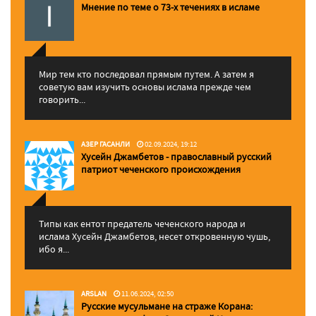
Мнение по теме о 73-х течениях в исламе
Мир тем кто последовал прямым путем. А затем я
советую вам изучить основы ислама прежде чем
говорить...
АЗЕР ГАСАНЛИ
02.09.2024, 19:12
Хусейн Джамбетов - православный русский
патриот чеченского происхождения
Типы как ентот предатель чеченского народа и
ислама Хусейн Джамбетов, несет откровенную чушь,
ибо я...
ARSLAN
11.06.2024, 02:50
Русские мусульмане на страже Корана: