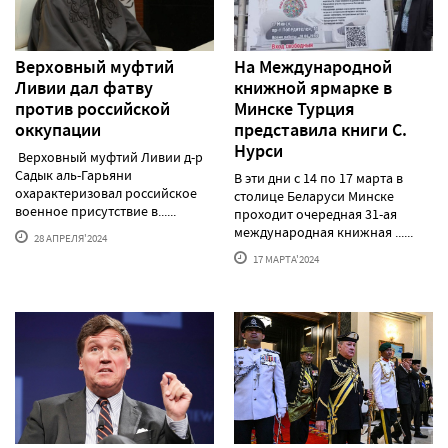
Верховный муфтий
На Международной
Ливии дал фатву
книжной ярмарке в
против российской
Минске Турция
оккупации
представила книги С.
Нурси
Верховный муфтий Ливии д-р
Садык аль-Гарьяни
В эти дни с 14 по 17 марта в
охарактеризовал российское
столице Беларуси Минске
военное присутствие в......
проходит очередная 31-ая
международная книжная ......
28 АПРЕЛЯ'2024
17 МАРТА'2024