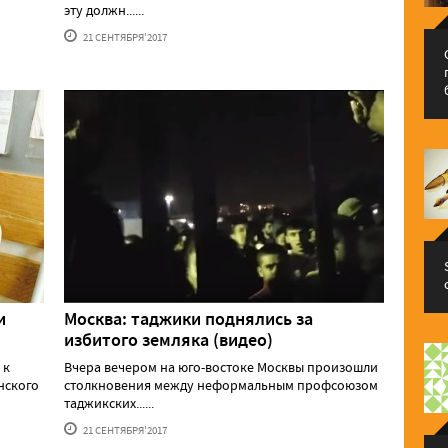
эту должн......
21 СЕНТЯБРЯ'2017
и
Москва: таджики поднялись за
избитого земляка (видео)
 к
Вчера вечером на юго-востоке Москвы произошли
нского
столкновения между неформальным профсоюзом
таджикских......
21 СЕНТЯБРЯ'2017