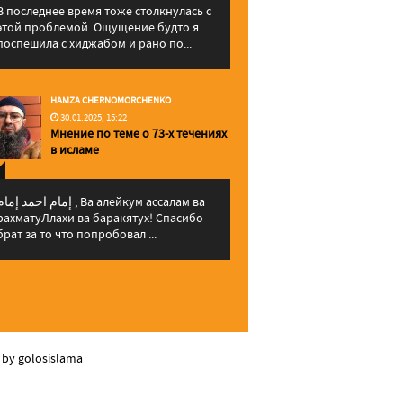
В последнее время тоже столкнулась с
этой проблемой. Ощущение будто я
поспешила с хиджабом и рано по...
HAMZA CHERNOMORCHENKO
30.01.2025, 15:22
Мнение по теме о 73-х течениях
в исламе
مام احمد إمام , Ва алейкум ассалам ва
рахматуЛлахи ва баракятух! Спасибо
брат за то что попробовал ...
 by golosislama